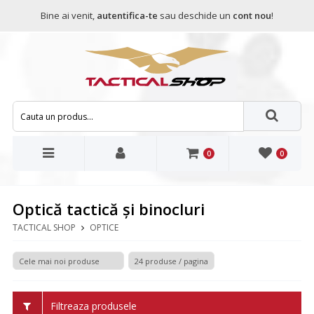
Bine ai venit,
autentifica-te
sau deschide un
cont nou
!
0
0
Optică tactică și binocluri
TACTICAL SHOP
OPTICE
Filtreaza produsele