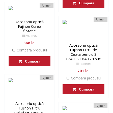
Cumpara
Fujinon
Fujinon
Accesoriu optică
Fujinon Curea
flotatie
4006396
366 lei
Accesoriu optică
Fujinon Filtru de
Compara produsul
Ceata pentru S
1240, S 1640 - 1buc.
Cumpara
16330108
701 lei
Compara produsul
Fujinon
Cumpara
Accesoriu optică
Fujinon
Fujinon Filtru
polarizare pentru