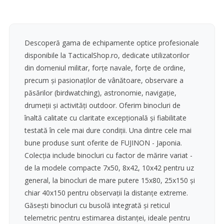
Descoperă gama de echipamente optice profesionale
disponibile la TacticalShop.ro, dedicate utilizatorilor
din domeniul militar, forțe navale, forțe de ordine,
precum și pasionaților de vânătoare, observare a
păsărilor (birdwatching), astronomie, navigație,
drumeții și activități outdoor. Oferim binocluri de
înaltă calitate cu claritate excepțională și fiabilitate
testată în cele mai dure condiții. Una dintre cele mai
bune produse sunt oferite de FUJINON - Japonia.
Colecția include binocluri cu factor de mărire variat -
de la modele compacte 7x50, 8x42, 10x42 pentru uz
general, la binocluri de mare putere 15x80, 25x150 și
chiar 40x150 pentru observații la distanțe extreme.
Găsești binocluri cu busolă integrată și reticul
telemetric pentru estimarea distanței, ideale pentru