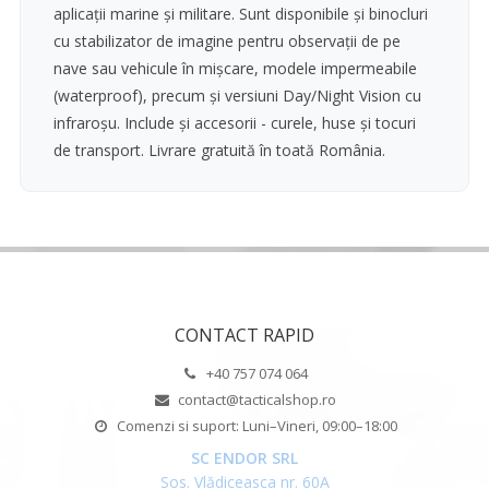
aplicații marine și militare. Sunt disponibile și binocluri
cu stabilizator de imagine pentru observații de pe
nave sau vehicule în mișcare, modele impermeabile
(waterproof), precum și versiuni Day/Night Vision cu
infraroșu. Include și accesorii - curele, huse și tocuri
de transport. Livrare gratuită în toată România.
CONTACT RAPID
+40 757 074 064
contact@tacticalshop.ro
Comenzi si suport: Luni–Vineri, 09:00–18:00
SC ENDOR SRL
Sos. Vlădiceasca nr. 60A