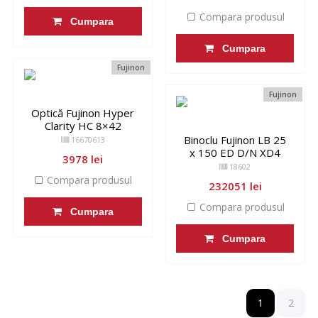
Compara produsul
Cumpara
Cumpara
Fujinon
Fujinon
Optică Fujinon Hyper
Clarity HC 8×42
Binoclu Fujinon LB 25
16670613
x 150 ED D/N XD4
3978 lei
18602
Compara produsul
232051 lei
Compara produsul
Cumpara
Cumpara
1
2