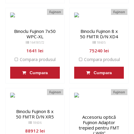
Fujinon
Fujinon
Binoclu Fujinon 7x50
Binoclu Fujinon 8 x
WPC-XL
50 FMTR D/N XD4
16418572
18605
1641 lei
75240 lei
Compara produsul
Compara produsul
Cumpara
Cumpara
Fujinon
Fujinon
Binoclu Fujinon 8 x
50 FMTR D/N XR5
Accesoriu optică
Fujinon Adaptor
18606
trepied pentru FMT
88912 lei
/ WPC