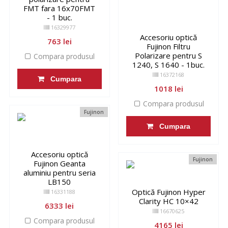
FMT fara 16x70FMT
- 1 buc.
16329977
Accesoriu optică
763 lei
Fujinon Filtru
Polarizare pentru S
Compara produsul
1240, S 1640 - 1buc.
16372168
Cumpara
1018 lei
Compara produsul
Fujinon
Cumpara
Accesoriu optică
Fujinon
Fujinon Geanta
aluminiu pentru seria
LB150
Optică Fujinon Hyper
16331188
Clarity HC 10×42
6333 lei
16670625
Compara produsul
4165 lei