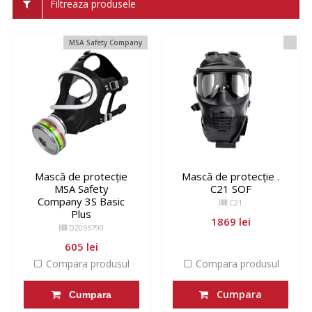
Filtreaza produsele
MSA Safety Company
.
Mască de protecție
Mască de protecție .
MSA Safety
C21 SOF
Company 3S Basic
C21
Plus
1869 lei
D2055790
605 lei
Compara produsul
Compara produsul
Cumpara
Cumpara