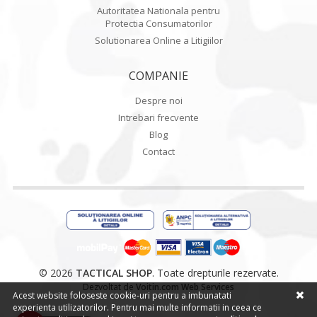
Autoritatea Nationala pentru
Protectia Consumatorilor
Solutionarea Online a Litigiilor
COMPANIE
Despre noi
Intrebari frecvente
Blog
Contact
© 2026
TACTICAL SHOP
. Toate drepturile rezervate.
Dezvoltat de
Voitin.com Web Services
Acest website foloseste cookie-uri pentru a imbunatati
experienta utilizatorilor. Pentru mai multe informatii in ceea ce