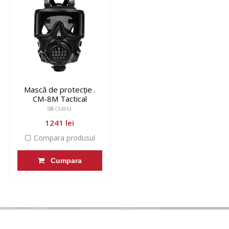
Mască de protecție .
CM-8M Tactical
CM8M
1241 lei
Compara produsul
Cumpara