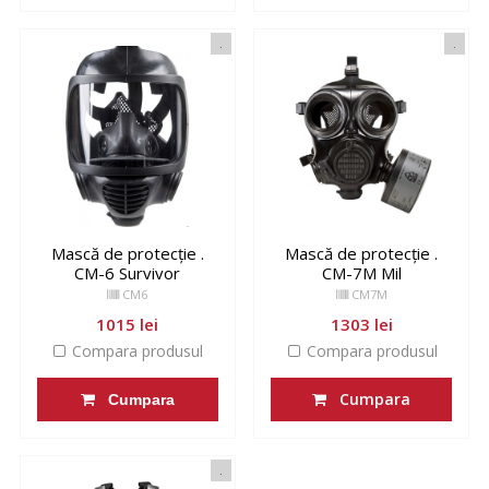
.
.
Mască de protecție .
Mască de protecție .
CM-6 Survivor
CM-7M Mil
CM6
CM7M
1015 lei
1303 lei
Compara produsul
Compara produsul
Cumpara
Cumpara
.