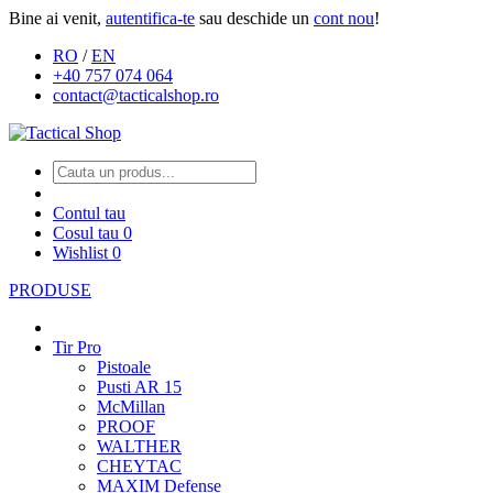
Bine ai venit,
autentifica-te
sau deschide un
cont nou
!
RO
/
EN
+40 757 074 064
contact@tacticalshop.ro
Contul tau
Cosul tau
0
Wishlist
0
PRODUSE
Tir Pro
Pistoale
Pusti AR 15
McMillan
PROOF
WALTHER
CHEYTAC
MAXIM Defense