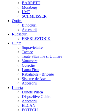
BARRETT
Mossberg
LMT
SCHMEISSER
Optice
Binocluri
Accesorii
Rucsacuri
EBERLESTOCK
Cuțite
Supravietuire
Tactice
Toate Situatiile si Utilitare
Vanatoare
Colectie
Lama Fixa
Rabatabile - Bricege
Sisteme de Ascutit
Accesorii
Luneta
Lunete Pusca
Dispozitive Ochire
Accesorii
ELCAN
EOTECH