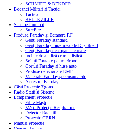
SCHMIDT & BENDER
Bocanci Militari si Tactici
Tactical
BELLEVILLE
Sisteme Iluminat
SureFire
Produse Faraday și Ecranare RF
Genți Faraday standard
Genți Faraday impermeabile Dry Shield
Genți Faraday de capacitate mare
Incinte de analiză criminalistică
Soluții Faraday pentru drone
Corturi Faraday și huse auto
Produse de ecranare EMF
Materiale Faraday și consumabile
Accesorii Faraday
Căști Protecție Zgomot
Radio Statii si Sisteme
Echipament Protectie
Filtre Măști
Măști Protecție Respiratorie
Detector Radiații
Protectie CBRN
Manusi Protectie
Ceasuri Tactice