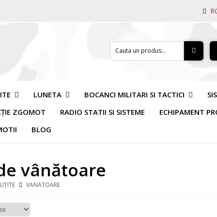
R
ITE
LUNETA
BOCANCI MILITARI SI TACTICI
SI
CȚIE ZGOMOT
RADIO STATII SI SISTEME
ECHIPAMENT PR
OTII
BLOG
 de vânătoare
UȚITE
VANATOARE