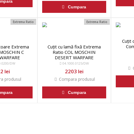
mpara
Cumpara
Extrema Ratio
Extrema Ratio
Cuțit
Com
ătoare Extrema
Cuțit cu lamă fixă Extrema
 MOSCHIN C
Ratio COL MOSCHIN
 WARFARE
DESERT WARFARE
0.0200/DW
04.1000.0125/DW
C
2 lei
2203 lei
a produsul
Compara produsul
mpara
Cumpara