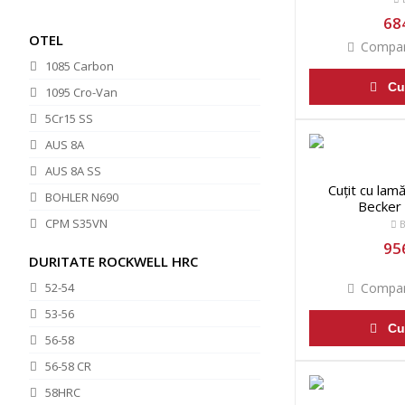
684
OTEL
Compar
1085 Carbon
Cu
1095 Cro-Van
5Cr15 SS
AUS 8A
AUS 8A SS
Cuțit cu lam
BOHLER N690
Becker
CPM S35VN
B
956
D2
DURITATE ROCKWELL HRC
MagnaCut
52-54
Compar
SK5
53-56
Cu
56-58
56-58 CR
58HRC