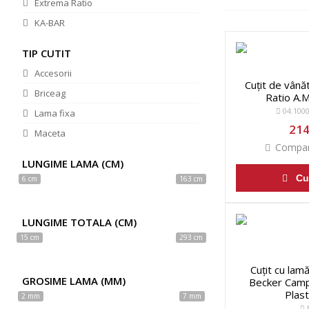
Extrema Ratio
KA-BAR
TIP CUTIT
Accesorii
Cuțit de vân
Briceag
Ratio A.
04.1000
Lama fixa
214
Maceta
Compar
LUNGIME LAMA (CM)
Cu
6 cm
163 cm
LUNGIME TOTALA (CM)
15 cm
293 cm
Cuțit cu lam
GROSIME LAMA (MM)
Becker Camp
Plast
2 mm
7 mm