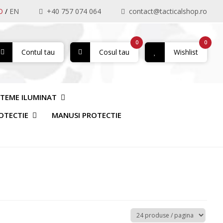
O
/
EN
+40 757 074 064
contact@tacticalshop.ro
0
0
Contul tau
Cosul tau
Wishlist
STEME ILUMINAT
OTECTIE
MANUSI PROTECTIE