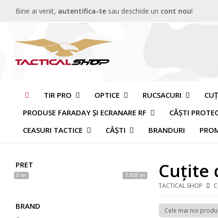
Bine ai venit,
autentifica-te
sau deschide un
cont nou
!
TIR PRO
OPTICE
RUCSACURI
CUȚ
PRODUSE FARADAY ȘI ECRANARE RF
CĂȘTI PROTE
CEASURI TACTICE
CĂȘTI
BRANDURI
PROM
Cuțite
PRET
0 lei
3 858 lei
TACTICAL SHOP
C
BRAND