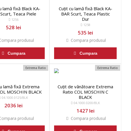
cu lamă fixă Black KA-
Cuțit cu lamă fixă Black KA-
Scurt, Teaca Piele
BAR Scurt, Teaca Plastic
Dur
1256
1258
528 lei
535 lei
ompara produsul
Compara produsul
Cumpara
Cumpara
Extrema Ratio
Extrema Ratio
cu lamă fixă Extrema
Cuțit de vânătoare Extrema
COL MOSCHIN BLACK
Ratio COL MOSCHIN C
BLACK
04.1000.0125/BLK
04.1000.0200/BLK
2036 lei
1427 lei
ompara produsul
Compara produsul