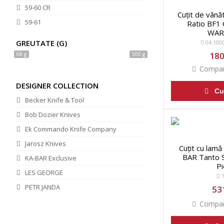
59-60 CR
Cuțit de vân
59-61
Ratio BF1
WAR
59-61 HRC
GREUTATE (G)
04.100
60 HRC
180
68 g
500 g
60-63
Compar
DESIGNER COLLECTION
Cu
Becker Knife & Tool
Bob Dozier Knives
Ek Commando Knife Company
Jarosz Knives
Cuțit cu lamă
BAR Tanto S
KA-BAR Exclusive
Pi
LES GEORGE
1
PETR JANDA
531
STATE & UNION KNIVES
Compar