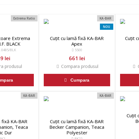
Extrema Ratio
KA-BAR
NOU
ătoare Extrema
Cuțit cu lamă fixă KA-BAR
Cuțit 
M.F. BLACK
Apex
.0485/BLK
5500
9 lei
661 lei
a produsul
Compara produsul
C
mpara
Cumpara
KA-BAR
KA-BAR
Cuțit
B
ă fixă KA-BAR
Cuțit cu lamă fixă KA-BAR
anion, Teaca
Becker Campanion, Teaca
ic Dur
Polyester
BK2
BK22