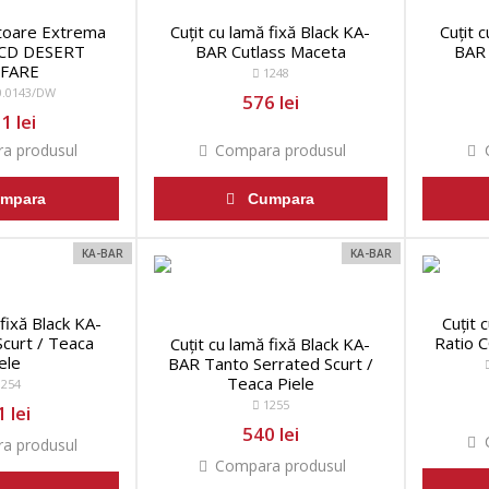
ătoare Extrema
Cuțit cu lamă fixă Black KA-
Cuțit 
 CD DESERT
BAR Cutlass Maceta
BAR 
FARE
1248
0.0143/DW
576 lei
1 lei
a produsul
Compara produsul
C
mpara
Cumpara
KA-BAR
KA-BAR
 fixă Black KA-
Cuțit 
curt / Teaca
Ratio 
Cuțit cu lamă fixă Black KA-
ele
BAR Tanto Serrated Scurt /
Teaca Piele
254
1255
 lei
540 lei
C
a produsul
Compara produsul