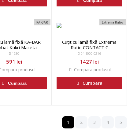
Cumpara
Cumpara
KA-BAR
Extrema Ratio
 cu lamă fixă KA-BAR
Cuțit cu lamă fixă Extrema
bat Kukri Maceta
Ratio CONTACT C
1280
04.1000.0216
591 lei
1427 lei
ompara produsul
Compara produsul
Cumpara
Cumpara
1
2
3
4
5