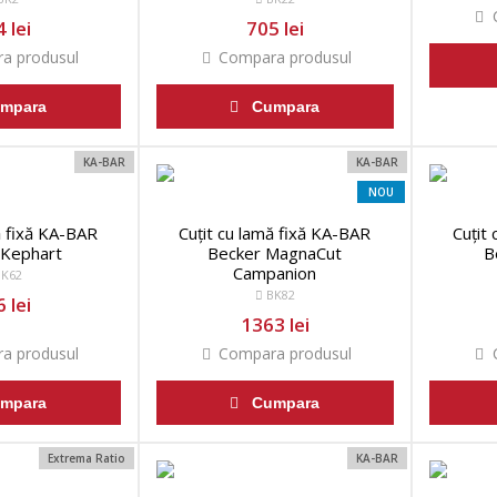
C
 lei
705 lei
a produsul
Compara produsul
mpara
Cumpara
KA-BAR
KA-BAR
NOU
ă fixă KA-BAR
Cuțit cu lamă fixă KA-BAR
Cuțit
 Kephart
Becker MagnaCut
B
Campanion
K62
BK82
 lei
1363 lei
a produsul
Compara produsul
C
mpara
Cumpara
Extrema Ratio
KA-BAR