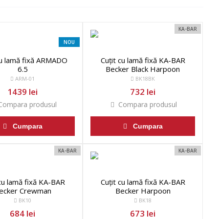
KA-BAR
NOU
cu lamă fixă ARMADO
Cuțit cu lamă fixă KA-BAR
6.5
Becker Black Harpoon
ARM-01
BK18BK
1439 lei
732 lei
ompara produsul
Compara produsul
Cumpara
Cumpara
KA-BAR
KA-BAR
 cu lamă fixă KA-BAR
Cuțit cu lamă fixă KA-BAR
ecker Crewman
Becker Harpoon
BK10
BK18
684 lei
673 lei