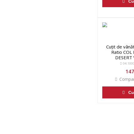
Cu
Cuțit de vân
Ratio COL
DESERT
04.100
147
Compar
Cu