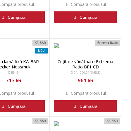
ompara produsul
Compara produsul
Cumpara
Cumpara
KA-BAR
Extrema Ratio
NOU
 cu lamă fixă KA-BAR
Cuțit de vânătoare Extrema
ecker Nessmuk
Ratio BF1 CD
BK19
04.1000.0143/BLK
713 lei
961 lei
ompara produsul
Compara produsul
Cumpara
Cumpara
KA-BAR
KA-BAR