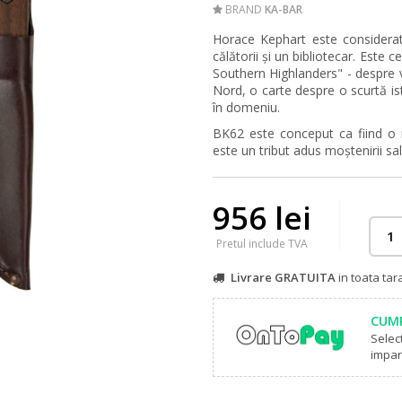
BRAND
KA-BAR
Horace Kephart este considerat
călătorii și un bibliotecar. Este c
Southern Highlanders" - despre 
Nord, o carte despre o scurtă is
în domeniu.
BK62 este conceput ca fiind o r
este un tribut adus moștenirii sal
956 lei
Pretul include TVA
Livrare GRATUITA
in toata ta
CUMP
Selec
impart