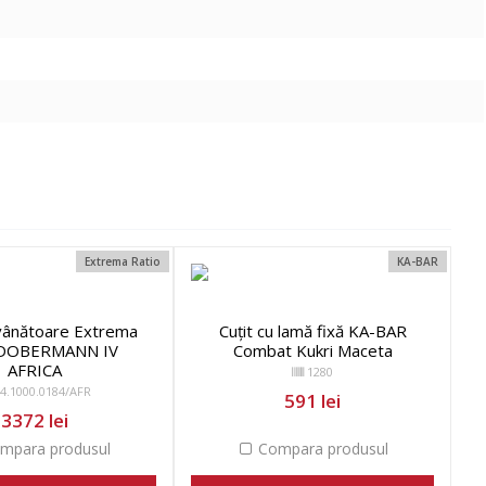
Extrema Ratio
KA-BAR
 vânătoare Extrema
Cuțit cu lamă fixă KA-BAR
 DOBERMANN IV
Combat Kukri Maceta
AFRICA
1280
4.1000.0184/AFR
591 lei
3372 lei
mpara produsul
Compara produsul