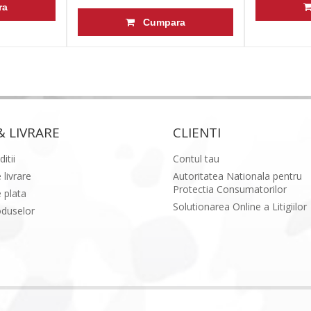
ra
Cumpara
& LIVRARE
CLIENTI
itii
Contul tau
 livrare
Autoritatea Nationala pentru
Protectia Consumatorilor
 plata
Solutionarea Online a Litigiilor
oduselor