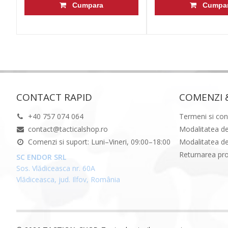
Cumpara
Cumpa
CONTACT RAPID
COMENZI 
+40 757 074 064
Termeni si cond
contact@tacticalshop.ro
Modalitatea de
Comenzi si suport: Luni–Vineri, 09:00–18:00
Modalitatea de
Returnarea pr
SC ENDOR SRL
Sos. Vlădiceasca nr. 60A
Vlădiceasca, jud. Ilfov, România