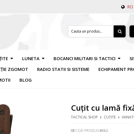
RO
ȚITE
LUNETA
BOCANCI MILITARI SI TACTICI
S
CȚIE ZGOMOT
RADIO STATII SI SISTEME
ECHIPAMENT PR
OTII
BLOG
Cuțit cu lamă fi
TACTICAL SHOP
CUȚITE
VANAT
COD PRODUS
BK62