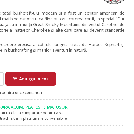
 tatăl bushcraft-ului modern și a fost un scriitor american de
el mai bine cunoscut ca fiind autorul catorva cartii, in special "Our
viața sa în munții Great Smoky Mountains din vestul Carolinei de
torie a nativilor Cherokee și alte cărți care au devenit standarde
ecreere precisa a cuțitului original creat de Horace Kephart și
e in bushcrafting și marilor aventuri în natură.
Adauga in cos
ra pentru orice comanda!
ARA ACUM, PLATESTE MAI USOR
tati ratele la cumparare pentru a va
i achizitia in plati lunare convenabile