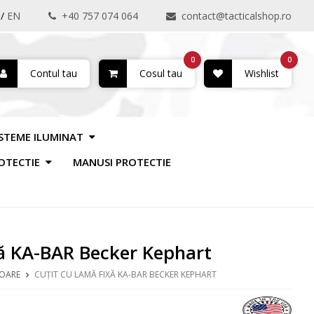
/
EN
+40 757 074 064
contact@tacticalshop.ro
0
0
Contul tau
Cosul tau
Wishlist
ISTEME ILUMINAT
OTECTIE
MANUSI PROTECTIE
xă KA-BAR Becker Kephart
OARE
CUȚIT CU LAMĂ FIXĂ KA-BAR BECKER KEPHART