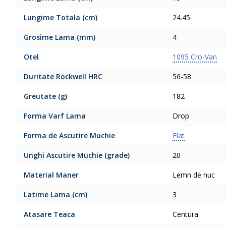
Lungime Totala (cm)
24.45
Grosime Lama (mm)
4
Otel
1095 Cro-Van
Duritate Rockwell HRC
56-58
Greutate (g)
182
Forma Varf Lama
Drop
Forma de Ascutire Muchie
Flat
Unghi Ascutire Muchie (grade)
20
Material Maner
Lemn de nuc
Latime Lama (cm)
3
Atasare Teaca
Centura