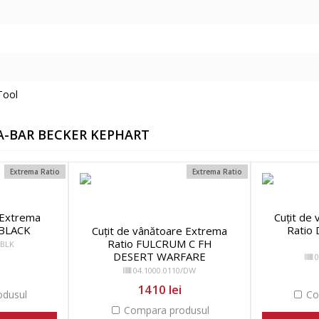
Tool
KA-BAR BECKER KEPHART
Extrema Ratio
Extrema Ratio
ă Extrema
Cuțit de
 BLACK
Ratio
Cuțit de vânătoare Extrema
Ratio FULCRUM C FH
/BLK
DESERT WARFARE
0
04.1000.0110/DW
1410 lei
dusul
Co
Compara produsul