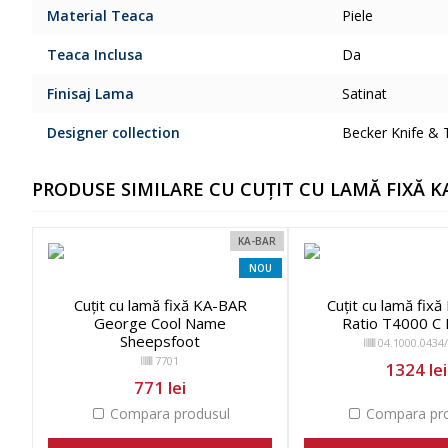
Material Teaca
Piele
Teaca Inclusa
Da
Finisaj Lama
Satinat
Designer collection
Becker Knife & 
PRODUSE SIMILARE CU CUȚIT CU LAMĂ FIXĂ 
KA-BAR
NOU
Cuțit cu lamă fixă KA-BAR
Cuțit cu lamă fix
George Cool Name
Ratio T4000 C
Sheepsfoot
04.1000.0434
7701
1324 lei
771 lei
Compara produsul
Compara pro