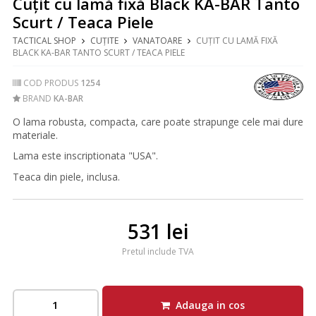
Cuțit cu lamă fixă Black KA-BAR Tanto
Scurt / Teaca Piele
TACTICAL SHOP
CUȚITE
VANATOARE
CUȚIT CU LAMĂ FIXĂ
BLACK KA-BAR TANTO SCURT / TEACA PIELE
COD PRODUS
1254
BRAND
KA-BAR
O lama robusta, compacta, care poate strapunge cele mai dure
materiale.
Lama este inscriptionata "USA".
Teaca din piele, inclusa.
531 lei
Pretul include TVA
Adauga in cos