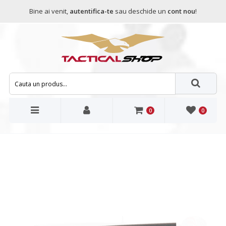
Bine ai venit,
autentifica-te
sau deschide un
cont nou
!
0
0