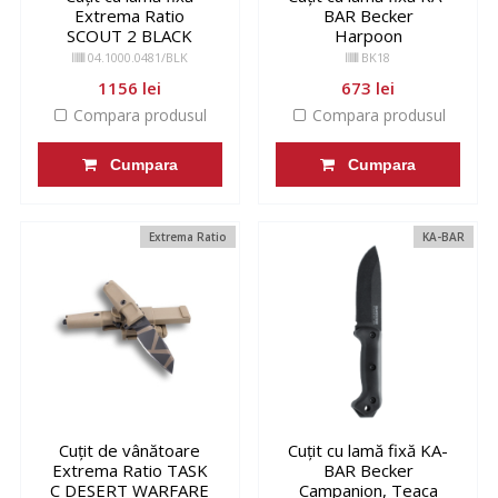
Extrema Ratio
BAR Becker
SCOUT 2 BLACK
Harpoon
04.1000.0481/BLK
BK18
1156 lei
673 lei
Compara produsul
Compara produsul
Cumpara
Cumpara
Extrema Ratio
KA-BAR
Cuțit de vânătoare
Cuțit cu lamă fixă KA-
Extrema Ratio TASK
BAR Becker
C DESERT WARFARE
Campanion, Teaca