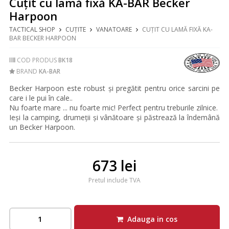
Cuțit cu lamă fixă KA-BAR Becker
Harpoon
TACTICAL SHOP
CUȚITE
VANATOARE
CUȚIT CU LAMĂ FIXĂ KA-
BAR BECKER HARPOON
COD PRODUS
BK18
BRAND
KA-BAR
Becker Harpoon este robust și pregătit pentru orice sarcini pe
care i le pui în cale..
Nu foarte mare ... nu foarte mic! Perfect pentru treburile zilnice.
Ieși la camping, drumeții și vânătoare și păstrează la îndemână
un Becker Harpoon.
673 lei
Pretul include TVA
Adauga in cos