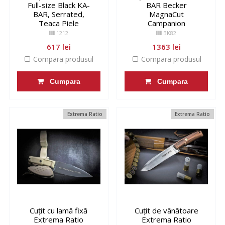
Full-size Black KA-
BAR Becker
BAR, Serrated,
MagnaCut
Teaca Piele
Campanion
1212
BK82
617 lei
1363 lei
Compara produsul
Compara produsul
Cumpara
Cumpara
Extrema Ratio
Extrema Ratio
Cuțit cu lamă fixă
Cuțit de vânătoare
Extrema Ratio
Extrema Ratio