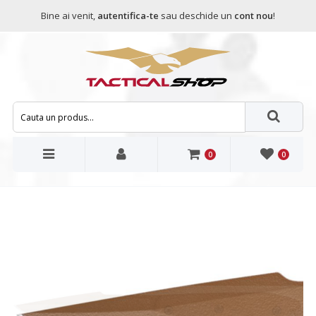
Bine ai venit,
autentifica-te
sau deschide un
cont nou
!
0
0