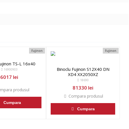
Fujinon
Fujinon
ujinon TS-L 16x40
Binoclu Fujinon S12X40 DN
16900903
XD4 XX2050XZ
6017 lei
18690
81330 lei
mpara produsul
Compara produsul
Cumpara
Cumpara