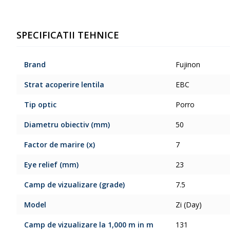
SPECIFICATII TEHNICE
Brand
Fujinon
Strat acoperire lentila
EBC
Tip optic
Porro
Diametru obiectiv (mm)
50
Factor de marire (x)
7
Eye relief (mm)
23
Camp de vizualizare (grade)
7.5
Model
Zi (Day)
Camp de vizualizare la 1,000 m in m
131