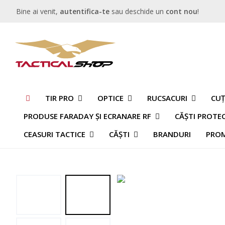
Bine ai venit,
autentifica-te
sau deschide un
cont nou
!
TIR PRO
OPTICE
RUCSACURI
CUȚ
PRODUSE FARADAY ȘI ECRANARE RF
CĂȘTI PROTE
CEASURI TACTICE
CĂȘTI
BRANDURI
PROM