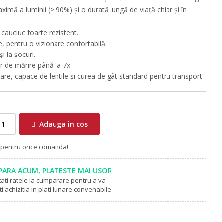
imă a luminii (> 90%) și o durată lungă de viață chiar și în
cauciuc foarte rezistent.
e, pentru o vizionare confortabilă.
i la șocuri.
or de mărire până la 7x
are, capace de lentile și curea de gât standard pentru transport
Adauga in cos
a pentru orice comanda!
ARA ACUM, PLATESTE MAI USOR
tati ratele la cumparare pentru a va
i achizitia in plati lunare convenabile