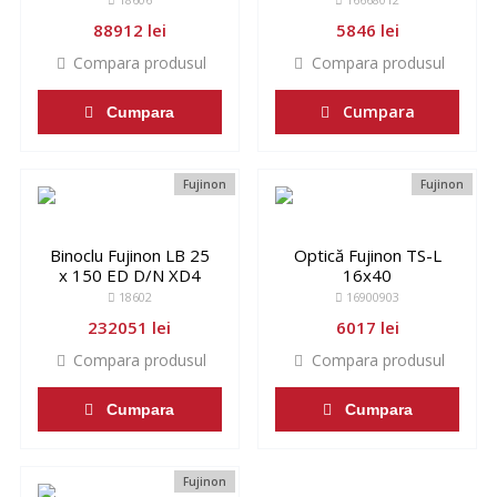
88912 lei
5846 lei
Compara produsul
Compara produsul
Cumpara
Cumpara
Fujinon
Fujinon
Binoclu Fujinon LB 25
Optică Fujinon TS-L
x 150 ED D/N XD4
16x40
18602
16900903
232051 lei
6017 lei
Compara produsul
Compara produsul
Cumpara
Cumpara
Fujinon