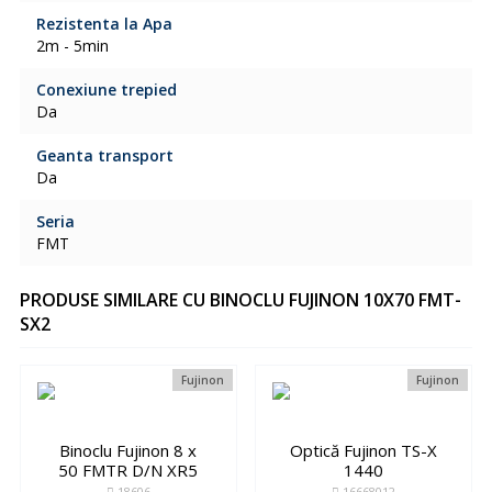
Rezistenta la Apa
2m - 5min
Conexiune trepied
Da
Geanta transport
Da
Seria
FMT
PRODUSE SIMILARE CU BINOCLU FUJINON 10X70 FMT-
SX2
Fujinon
Fujinon
Binoclu Fujinon 8 x
Optică Fujinon TS-X
50 FMTR D/N XR5
1440
18606
16668012