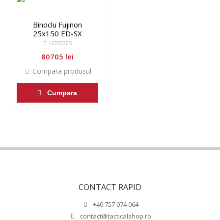
Binoclu Fujinon
25x150 ED-SX
16330225
80705 lei
Compara produsul
Cumpara
CONTACT RAPID
+40 757 074 064
contact@tacticalshop.ro