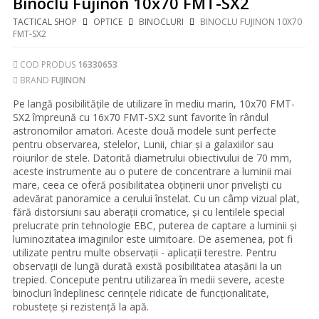
Binoclu Fujinon 10x70 FMT-SX2
TACTICAL SHOP
OPTICE
BINOCLURI
BINOCLU FUJINON 10X70
FMT-SX2
COD PRODUS
16330653
BRAND
FUJINON
Pe langă posibilitățile de utilizare în mediu marin, 10x70 FMT-
SX2 împreună cu 16x70 FMT-SX2 sunt favorite în rândul
astronomilor amatori. Aceste două modele sunt perfecte
pentru observarea, stelelor, Lunii, chiar și a galaxiilor sau
roiurilor de stele. Datorită diametrului obiectivului de 70 mm,
aceste instrumente au o putere de concentrare a luminii mai
mare, ceea ce oferă posibilitatea obținerii unor priveliști cu
adevărat panoramice a cerului înstelat. Cu un câmp vizual plat,
fără distorsiuni sau aberații cromatice, și cu lentilele special
prelucrate prin tehnologie EBC, puterea de captare a luminii și
luminozitatea imaginilor este uimitoare. De asemenea, pot fi
utilizate pentru multe observații - aplicații terestre. Pentru
observații de lungă durată există posibilitatea atașării la un
trepied. Concepute pentru utilizarea în medii severe, aceste
binocluri îndeplinesc cerințele ridicate de funcționalitate,
robustețe și rezistență la apă.