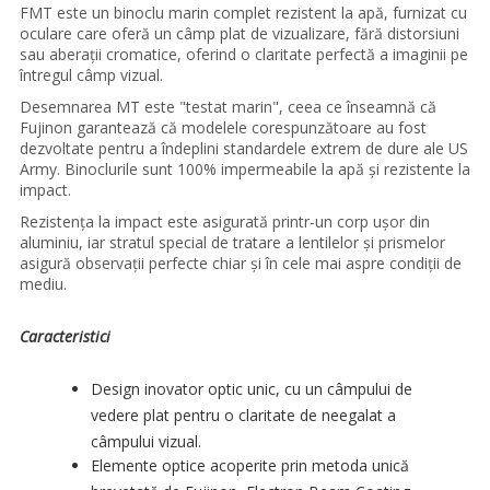
FMT este un binoclu marin complet rezistent la apă, furnizat cu
oculare care oferă un câmp plat de vizualizare, fără distorsiuni
sau aberații cromatice, oferind o claritate perfectă a imaginii pe
întregul câmp vizual.
Desemnarea MT este "testat marin", ceea ce înseamnă că
Fujinon garantează că modelele corespunzătoare au fost
dezvoltate pentru a îndeplini standardele extrem de dure ale US
Army. Binoclurile sunt 100% impermeabile la apă și rezistente la
impact.
Rezistența la impact este asigurată printr-un corp ușor din
aluminiu, iar stratul special de tratare a lentilelor și prismelor
asigură observații perfecte chiar și în cele mai aspre condiții de
mediu.
Caracteristici
Design inovator optic unic, cu un câmpului de
vedere plat pentru o claritate de neegalat a
câmpului vizual.
Elemente optice acoperite prin metoda unică