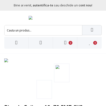
Bine ai venit,
autentifica-te
sau deschide un
cont nou
!
0
0