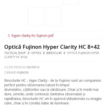
hyper-clarity-hc-fujinon-pdf
Optică Fujinon Hyper Clarity HC 8×42
TACTICAL SHOP
OPTICE
BINOCLURI
OPTICĂ FUJINON HYPER
CLARITY HC 8×42
COD PRODUS
16670613
BRAND
FUJINON
Binoclurile HC - Hype Clarity - de la Fujinon sunt un companion
perfect pentru observarea naturii în timpul
drumețiilor, călătoriilor sau la vânătoare. Chiar și în medii mai
dure, umede, unde contează claritatea observației și
rapiditatea, binoclurile HC vin în ajutorul utilizatorului cu imagini
clare, chiar și în condiții slabe de iluminare.