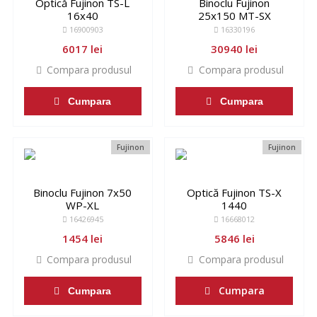
Optică Fujinon TS-L
Binoclu Fujinon
16x40
25x150 MT-SX
16900903
16330196
6017 lei
30940 lei
Compara produsul
Compara produsul
Cumpara
Cumpara
Fujinon
Fujinon
Binoclu Fujinon 7x50
Optică Fujinon TS-X
WP-XL
1440
16426945
16668012
1454 lei
5846 lei
Compara produsul
Compara produsul
Cumpara
Cumpara