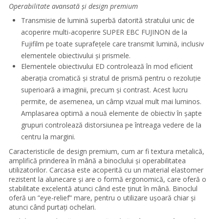
Operabilitate avansată și design premium
Transmisie de lumină superbă datorită stratului unic de
acoperire multi-acoperire SUPER EBC FUJINON de la
Fujifilm pe toate suprafețele care transmit lumină, inclusiv
elementele obiectivului și prismele.
Elementele obiectivului ED controlează în mod eficient
aberația cromatică și stratul de prismă pentru o rezoluție
superioară a imaginii, precum și contrast. Acest lucru
permite, de asemenea, un câmp vizual mult mai luminos.
Amplasarea optimă a nouă elemente de obiectiv în șapte
grupuri controlează distorsiunea pe întreaga vedere de la
centru la margini.
Caracteristicile de design premium, cum ar fi textura metalică,
amplifică prinderea în mână a binoclului și operabilitatea
utilizatorilor. Carcasa este acoperită cu un material elastomer
rezistent la alunecare și are o formă ergonomică, care oferă o
stabilitate excelentă atunci când este ținut în mână. Binoclul
oferă un ”eye-relief” mare, pentru o utilizare ușoară chiar și
atunci când purtați ochelari.