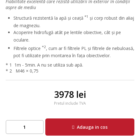
Fiabilitate excelentă care rezistă utilizării în exterior în condiții
aspre de mediu
*1
Structură rezistentă la apă și ceață
și corp robust din aliaj
de magneziu.
Acoperire hidrofugă atât pe lentile obiective, cât și pe
oculare.
*2
Filtrele optice
, cum ar fi filtrele PL și filtrele de nebuloasă,
pot fi utilizate prin montarea în fața obiectivelor.
* 1 1m - 5min. A nu se utiliza sub apă.
* 2 M46 × 0,75
3978 lei
Pretul include TVA
Adauga in cos