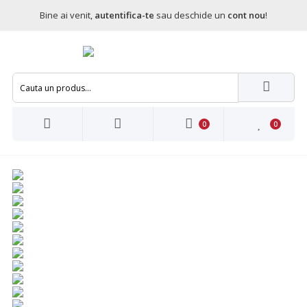
Bine ai venit,
autentifica-te
sau deschide un
cont nou
!
0
0