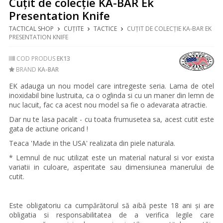
Cuțit de colecție KA-BAR Ek
Presentation Knife
TACTICAL SHOP
CUȚITE
TACTICE
CUȚIT DE COLECȚIE KA-BAR EK
PRESENTATION KNIFE
COD PRODUS
EK13
BRAND
KA-BAR
EK adauga un nou model care intregeste seria. Lama de otel
inoxidabil bine lustruita, ca o oglinda si cu un maner din lemn de
nuc lacuit, fac ca acest nou model sa fie o adevarata atractie.
Dar nu te lasa pacalit - cu toata frumusetea sa, acest cutit este
gata de actiune oricand !
Teaca 'Made in the USA' realizata din piele naturala.
* Lemnul de nuc utilizat este un material natural si vor exista
variatii in culoare, asperitate sau dimensiunea manerului de
cutit.
Este obligatoriu ca cumpărătorul să aibă peste 18 ani și are
obligatia si responsabilitatea de a verifica legile care