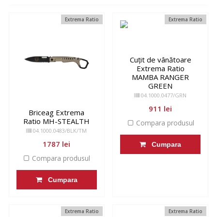
Extrema Ratio
Extrema Ratio
Cuțit de vânătoare
Extrema Ratio
MAMBA RANGER
GREEN
04.1000.0477/GRN
911 lei
Briceag Extrema
Ratio MH-STEALTH
Compara produsul
04.1000.0483/BLK/TM
1787 lei
Cumpara
Compara produsul
Cumpara
Extrema Ratio
Extrema Ratio