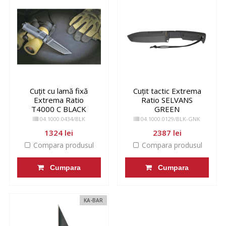
Cuțit cu lamă fixă
Cuțit tactic Extrema
Extrema Ratio
Ratio SELVANS
T4000 C BLACK
GREEN
04.1000.0434/BLK
04.1000.0129/BLK-GNK
1324 lei
2387 lei
Compara produsul
Compara produsul
Cumpara
Cumpara
KA-BAR