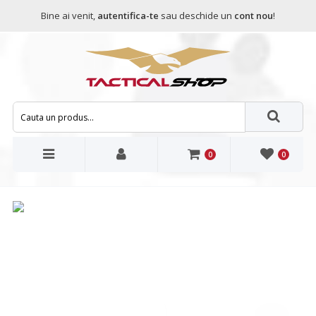
Bine ai venit,
autentifica-te
sau deschide un
cont nou
!
0
0