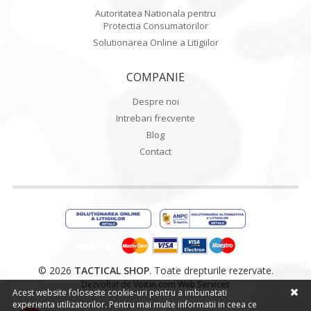
Autoritatea Nationala pentru
Protectia Consumatorilor
Solutionarea Online a Litigiilor
COMPANIE
Despre noi
Intrebari frecvente
Blog
Contact
© 2026
TACTICAL SHOP
. Toate drepturile rezervate.
Dezvoltat de
Voitin.com Web Services
Acest website foloseste cookie-uri pentru a imbunatati
experienta utilizatorilor. Pentru mai multe informatii in ceea ce