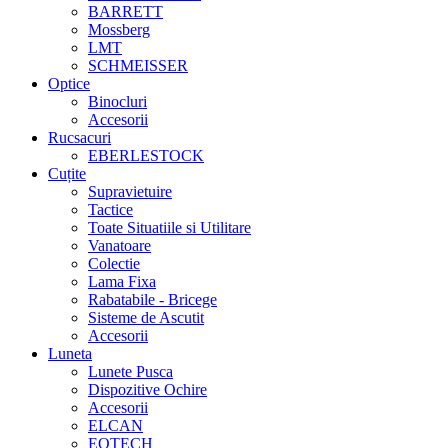
BARRETT
Mossberg
LMT
SCHMEISSER
Optice
Binocluri
Accesorii
Rucsacuri
EBERLESTOCK
Cuțite
Supravietuire
Tactice
Toate Situatiile si Utilitare
Vanatoare
Colectie
Lama Fixa
Rabatabile - Bricege
Sisteme de Ascutit
Accesorii
Luneta
Lunete Pusca
Dispozitive Ochire
Accesorii
ELCAN
EOTECH