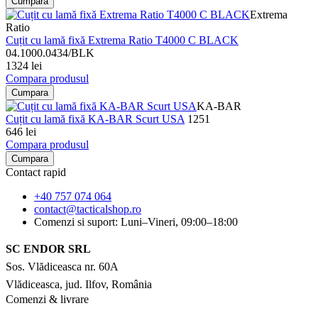
Cumpara
Extrema
Ratio
Cuțit cu lamă fixă Extrema Ratio T4000 C BLACK
04.1000.0434/BLK
1324 lei
Compara produsul
Cumpara
KA-BAR
Cuțit cu lamă fixă KA-BAR Scurt USA
1251
646 lei
Compara produsul
Cumpara
Contact rapid
+40 757 074 064
contact@tacticalshop.ro
Comenzi si suport: Luni–Vineri, 09:00–18:00
SC ENDOR SRL
Sos. Vlădiceasca nr. 60A
Vlădiceasca, jud. Ilfov, România
Comenzi & livrare