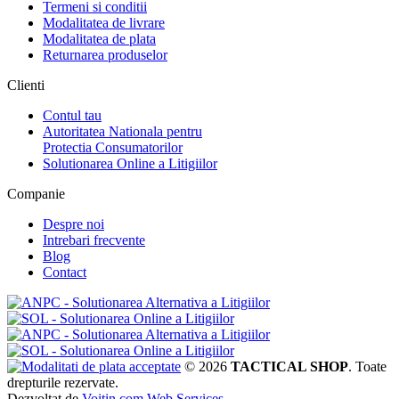
Termeni si conditii
Modalitatea de livrare
Modalitatea de plata
Returnarea produselor
Clienti
Contul tau
Autoritatea Nationala pentru
Protectia Consumatorilor
Solutionarea Online a Litigiilor
Companie
Despre noi
Intrebari frecvente
Blog
Contact
© 2026
TACTICAL SHOP
. Toate
drepturile rezervate.
Dezvoltat de
Voitin.com Web Services