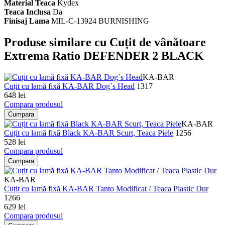
Material Teaca
Kydex
Teaca Inclusa
Da
Finisaj Lama
MIL-C-13924 BURNISHING
Produse similare cu Cuțit de vânătoare
Extrema Ratio DEFENDER 2 BLACK
KA-BAR
Cuțit cu lamă fixă KA-BAR Dog`s Head
1317
648 lei
Compara produsul
Cumpara
KA-BAR
Cuțit cu lamă fixă Black KA-BAR Scurt, Teaca Piele
1256
528 lei
Compara produsul
Cumpara
KA-BAR
Cuțit cu lamă fixă KA-BAR Tanto Modificat / Teaca Plastic Dur
1266
629 lei
Compara produsul