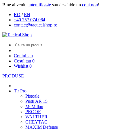
Bine ai venit,
autentifica-te
sau deschide un
cont nou
!
RO
/
EN
+40 757 074 064
contact@tacticalshop.ro
Contul tau
Cosul tau
0
Wishlist
0
PRODUSE
Tir Pro
Pistoale
Pusti AR 15
McMillan
PROOF
WALTHER
CHEYTAC
MAXIM Defense