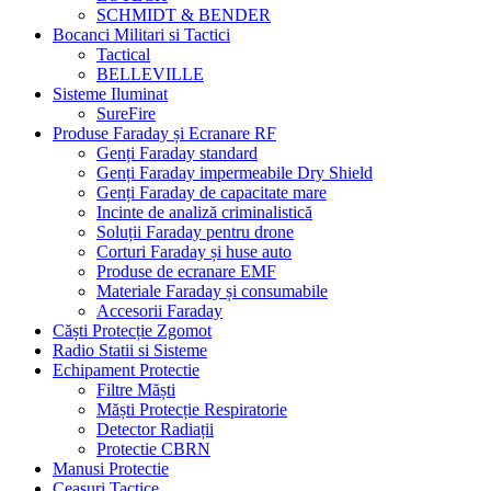
SCHMIDT & BENDER
Bocanci Militari si Tactici
Tactical
BELLEVILLE
Sisteme Iluminat
SureFire
Produse Faraday și Ecranare RF
Genți Faraday standard
Genți Faraday impermeabile Dry Shield
Genți Faraday de capacitate mare
Incinte de analiză criminalistică
Soluții Faraday pentru drone
Corturi Faraday și huse auto
Produse de ecranare EMF
Materiale Faraday și consumabile
Accesorii Faraday
Căști Protecție Zgomot
Radio Statii si Sisteme
Echipament Protectie
Filtre Măști
Măști Protecție Respiratorie
Detector Radiații
Protectie CBRN
Manusi Protectie
Ceasuri Tactice