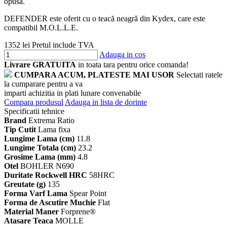
opusă.
DEFENDER este oferit cu o teacă neagră din Kydex, care este
compatibil M.O.L.L.E.
1352 lei
Pretul include TVA
Adauga in cos
Livrare GRATUITA
in toata tara pentru orice comanda!
CUMPARA ACUM, PLATESTE MAI USOR
Selectati ratele
la cumparare pentru a va
imparti achizitia in plati lunare convenabile
Compara produsul
Adauga in lista de dorinte
Specificatii tehnice
Brand
Extrema Ratio
Tip Cutit
Lama fixa
Lungime Lama (cm)
11.8
Lungime Totala (cm)
23.2
Grosime Lama (mm)
4.8
Otel
BOHLER N690
Duritate Rockwell HRC
58HRC
Greutate (g)
135
Forma Varf Lama
Spear Point
Forma de Ascutire Muchie
Flat
Material Maner
Forprene®
Atasare Teaca
MOLLE