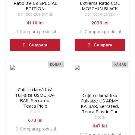
Ratio 39-09 SPECIAL
Extrema Ratio COL
EDITION
MOSCHIN BLACK
04.1000.0339/SAT-SE
04.1000.0125/BLK
4110 lei
2036 lei
Compara produsul
Compara produsul
Cumpara
Cumpara
KA-BAR
KA-BAR
Cuțit cu lamă fixă
Full-size USMC KA-
Cuțit cu lamă fixă
BAR, Serrated,
Full-size US ARMY
Teaca Piele
KA-BAR, Serrated,
Teaca Plastic Dur
1218
5019
670 lei
647 lei
Compara produsul
Compara produsul