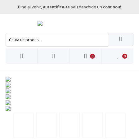
Bine ai venit,
autentifica-te
sau deschide un
cont nou
!
0
0