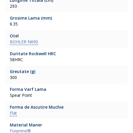
Lungime Totala (cm)
293
Grosime Lama (mm)
6.35
Otel
BOHLER N690
Duritate Rockwell HRC
58HRC
Greutate (g)
300
Forma Varf Lama
Spear Point
Forma de Ascutire Muchie
Flat
Material Maner
Forprene®