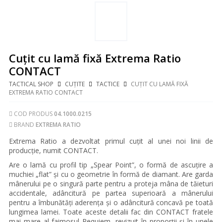
Cuțit cu lamă fixă Extrema Ratio
CONTACT
TACTICAL SHOP
CUȚITE
TACTICE
CUȚIT CU LAMĂ FIXĂ
EXTREMA RATIO CONTACT
COD PRODUS
04.1000.0215
BRAND
EXTREMA RATIO
Extrema Ratio a dezvoltat primul cuțit al unei noi linii de
producție, numit CONTACT.
Are o lamă cu profil tip „Spear Point”, o formă de ascuțire a
muchiei „flat” și cu o geometrie în formă de diamant. Are garda
mânerului pe o singură parte pentru a proteja mâna de tăieturi
accidentale, adâncitură pe partea superioară a mânerului
pentru a îmbunătăți aderența și o adâncitură concavă pe toată
lungimea lamei. Toate aceste detalii fac din CONTACT fratele
mai mare al faimosul Requiem, revizuit în proporții și în unele