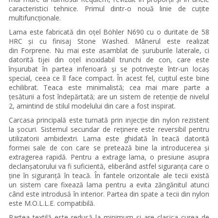
caracteristici tehnice. Primul dintr-o nouă linie de cuțite
multifuncționale.
Lama este fabricată din oțel Böhler N690 cu o duritate de 58
HRC și cu finisaj Stone Washed. Mânerul este realizat
din Forprene. Nu mai este asamblat de șuruburile laterale, ci
datorită tijei din oțel inoxidabil trunchi de con, care este
înșurubat în partea inferioară și se potrivește într-un locaș
special, ceea ce îl face compact. În acest fel, cuțitul este bine
echilibrat. Teaca este minimalistă; cea mai mare parte a
țesăturii a fost îndepărtată; are un sistem de retenție de nivelul
2, amintind de stilul modelului din care a fost inspirat.
Carcasa principală este turnată prin injecție din nylon rezistent
la șocuri. Sistemul secundar de reținere este reversibil pentru
utilizatorii ambidextri. Lama este ghidată în teacă datorită
formei sale de con care se pretează bine la introducerea și
extragerea rapidă. Pentru a extrage lama, o presiune asupra
declanșatorului va fi suficientă, eliberând astfel siguranța care o
ține în siguranță în teacă. În fantele orizontale ale tecii există
un sistem care fixează lama pentru a evita zăngănitul atunci
când este introdusă în interior. Partea din spate a tecii din nylon
este M.O.L.L.E. compatibilă.
Partea textilă este redusă la minimum și are clasica curea de