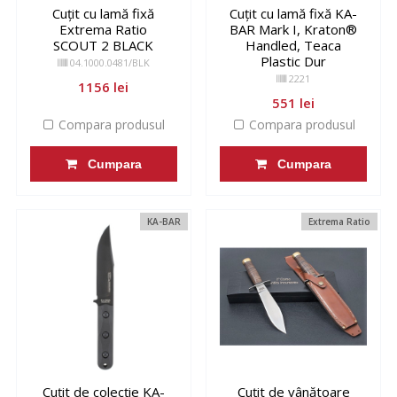
Cuțit cu lamă fixă
Cuțit cu lamă fixă KA-
Extrema Ratio
BAR Mark I, Kraton®
SCOUT 2 BLACK
Handled, Teaca
Plastic Dur
04.1000.0481/BLK
2221
1156 lei
551 lei
Compara produsul
Compara produsul
Cumpara
Cumpara
KA-BAR
Extrema Ratio
Cuțit de colecție KA-
Cuțit de vânătoare