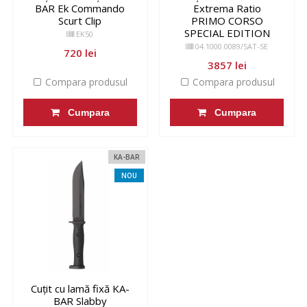
BAR Ek Commando
Extrema Ratio
Scurt Clip
PRIMO CORSO
SPECIAL EDITION
EK50
04.1000.0089/SAT-SE
720 lei
3857 lei
Compara produsul
Compara produsul
Cumpara
Cumpara
KA-BAR
NOU
Cuțit cu lamă fixă KA-
BAR Slabby