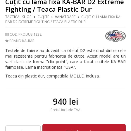
Cuțit cu lamă fixă KA-BAR D2 Extreme
Fighting / Teaca Plastic Dur
TACTICAL SHOP
CUȚITE
VANATOARE
CUȚIT CU LAMĂ FIXĂ KA-
BAR D2 EXTREME FIGHTING / TEACA PLASTIC DUR
COD PRODUS
1282
BRAND
KA-BAR
Testele de taiere au dovedit ca otelul D2 este unul dintre cele
mai rezistente pentru fabricatia de cutite. Acest model are un
varf clasic de forma "clip point", care a facut cutitele KA-BAR
faimoase. Lama inscriptionata "USA".
Teaca din plastic dur
, compatibila MOLLE, inclusa.
940 lei
Pretul include TVA