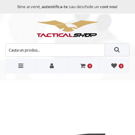
Bine ai venit,
autentifica-te
sau deschide un
cont nou
!
0
0