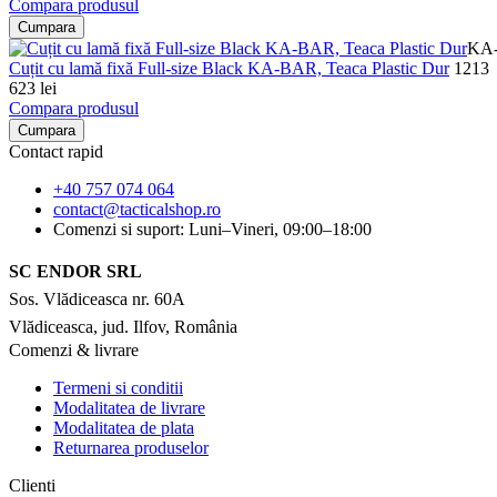
Compara produsul
Cumpara
KA
Cuțit cu lamă fixă Full-size Black KA-BAR, Teaca Plastic Dur
1213
623 lei
Compara produsul
Cumpara
Contact rapid
+40 757 074 064
contact@tacticalshop.ro
Comenzi si suport: Luni–Vineri, 09:00–18:00
SC ENDOR SRL
Sos. Vlădiceasca nr. 60A
Vlădiceasca, jud. Ilfov, România
Comenzi & livrare
Termeni si conditii
Modalitatea de livrare
Modalitatea de plata
Returnarea produselor
Clienti