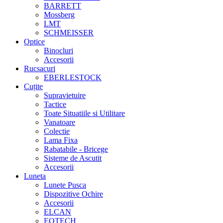
BARRETT
Mossberg
LMT
SCHMEISSER
Optice
Binocluri
Accesorii
Rucsacuri
EBERLESTOCK
Cuțite
Supravietuire
Tactice
Toate Situatiile si Utilitare
Vanatoare
Colectie
Lama Fixa
Rabatabile - Bricege
Sisteme de Ascutit
Accesorii
Luneta
Lunete Pusca
Dispozitive Ochire
Accesorii
ELCAN
EOTECH