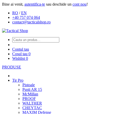
Bine ai venit,
autentifica-te
sau deschide un
cont nou
!
RO
/
EN
+40 757 074 064
contact@tacticalshop.ro
Contul tau
Cosul tau
0
Wishlist
0
PRODUSE
Tir Pro
Pistoale
Pusti AR 15
McMillan
PROOF
WALTHER
CHEYTAC
MAXIM Defense