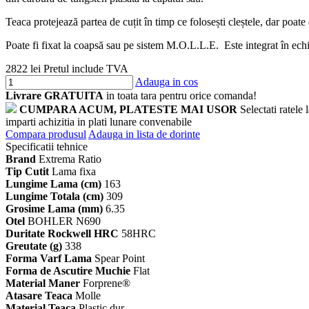
Teaca protejează partea de cuțit în timp ce folosești cleștele, dar poate e
Poate fi fixat la coapsă sau pe sistem M.O.L.L.E. Este integrat în ec
2822 lei
Pretul include TVA
Adauga in cos
Livrare GRATUITA
in toata tara pentru orice comanda!
CUMPARA ACUM, PLATESTE MAI USOR
Selectati ratele
imparti achizitia in plati lunare convenabile
Compara produsul
Adauga in lista de dorinte
Specificatii tehnice
Brand
Extrema Ratio
Tip Cutit
Lama fixa
Lungime Lama (cm)
163
Lungime Totala (cm)
309
Grosime Lama (mm)
6.35
Otel
BOHLER N690
Duritate Rockwell HRC
58HRC
Greutate (g)
338
Forma Varf Lama
Spear Point
Forma de Ascutire Muchie
Flat
Material Maner
Forprene®
Atasare Teaca
Molle
Material Teaca
Plastic dur