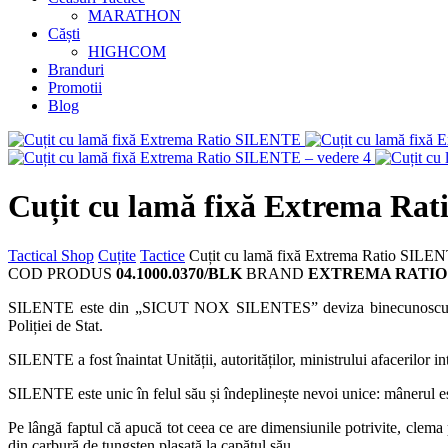
MARATHON
Căști
HIGHCOM
Branduri
Promotii
Blog
Cuțit cu lamă fixă Extrema Ra
Tactical Shop
Cuțite
Tactice
Cuțit cu lamă fixă Extrema Ratio SILE
COD PRODUS
04.1000.0370/BLK
BRAND
EXTREMA RATIO
SILENTE este din „SICUT NOX SILENTES” deviza binecunoscutei N.O
Poliției de Stat.
SILENTE a fost înaintat Unității, autorităților, ministrului afacerilor i
SILENTE este unic în felul său și îndeplinește nevoi unice: mânerul este
Pe lângă faptul că apucă tot ceea ce are dimensiunile potrivite, clema poat
din carbură de tungsten plasată la capătul său.