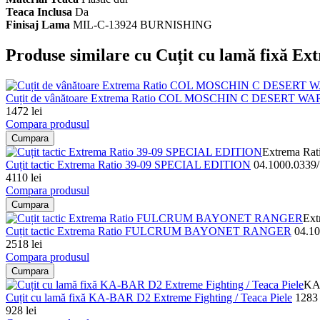
Teaca Inclusa
Da
Finisaj Lama
MIL-C-13924 BURNISHING
Produse similare cu Cuțit cu lamă fixă 
Cuțit de vânătoare Extrema Ratio COL MOSCHIN C DESERT W
1472 lei
Compara produsul
Cumpara
Extrema Rat
Cuțit tactic Extrema Ratio 39-09 SPECIAL EDITION
04.1000.0339
4110 lei
Compara produsul
Cumpara
Ext
Cuțit tactic Extrema Ratio FULCRUM BAYONET RANGER
04.1
2518 lei
Compara produsul
Cumpara
KA
Cuțit cu lamă fixă KA-BAR D2 Extreme Fighting / Teaca Piele
1283
928 lei