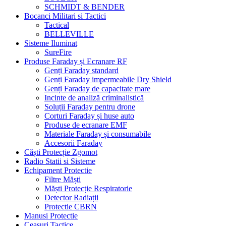
SCHMIDT & BENDER
Bocanci Militari si Tactici
Tactical
BELLEVILLE
Sisteme Iluminat
SureFire
Produse Faraday și Ecranare RF
Genți Faraday standard
Genți Faraday impermeabile Dry Shield
Genți Faraday de capacitate mare
Incinte de analiză criminalistică
Soluții Faraday pentru drone
Corturi Faraday și huse auto
Produse de ecranare EMF
Materiale Faraday și consumabile
Accesorii Faraday
Căști Protecție Zgomot
Radio Statii si Sisteme
Echipament Protectie
Filtre Măști
Măști Protecție Respiratorie
Detector Radiații
Protectie CBRN
Manusi Protectie
Ceasuri Tactice