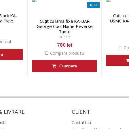
NOU
 Black KA-
Cuțit cu
a Piele
USMC KA-
Cuțit cu lamă fixă KA-BAR
George Cool Name Reverse
Tanto
7702
dusul
780 lei
Co
Compara produsul
ra
Cumpara
& LIVRARE
CLIENTI
itii
Contul tau