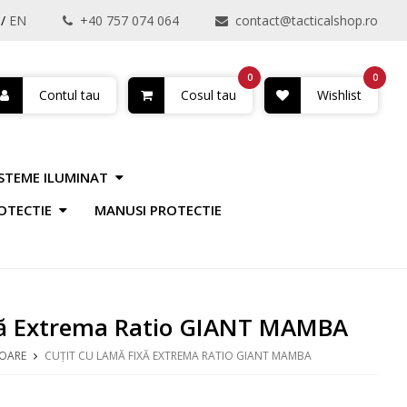
/
EN
+40 757 074 064
contact@tacticalshop.ro
0
0
Contul tau
Cosul tau
Wishlist
ISTEME ILUMINAT
OTECTIE
MANUSI PROTECTIE
ixă Extrema Ratio GIANT MAMBA
OARE
CUȚIT CU LAMĂ FIXĂ EXTREMA RATIO GIANT MAMBA