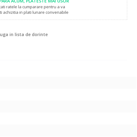
ARA ACUM, PLATESTE MAI USOR
tati ratele la cumparare pentru a va
i achizitia in plati lunare convenabile
ga in lista de dorinte