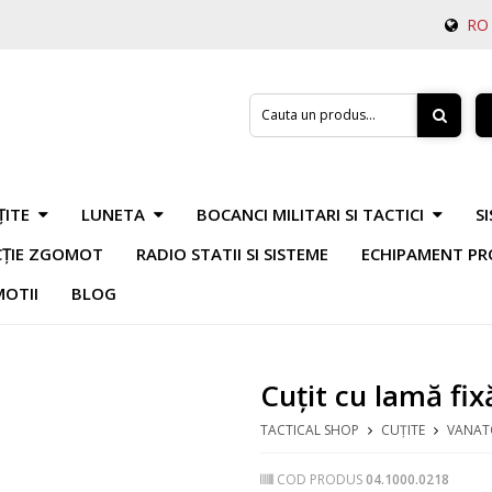
RO
ȚITE
LUNETA
BOCANCI MILITARI SI TACTICI
S
CȚIE ZGOMOT
RADIO STATII SI SISTEME
ECHIPAMENT PR
OTII
BLOG
Cuțit cu lamă f
TACTICAL SHOP
CUȚITE
VANAT
COD PRODUS
04.1000.0218