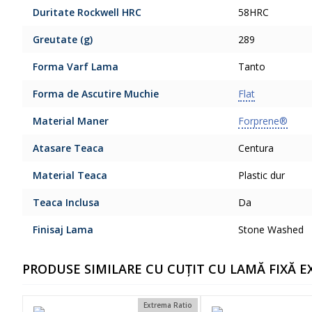
Duritate Rockwell HRC
58HRC
Greutate (g)
289
Forma Varf Lama
Tanto
Forma de Ascutire Muchie
Flat
Material Maner
Forprene®
Atasare Teaca
Centura
Material Teaca
Plastic dur
Teaca Inclusa
Da
Finisaj Lama
Stone Washed
PRODUSE SIMILARE CU CUȚIT CU LAMĂ FIXĂ 
Extrema Ratio