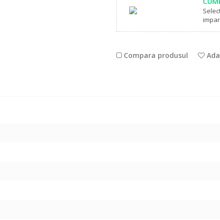
CUMP
Selec
impart
Compara produsul
Adau