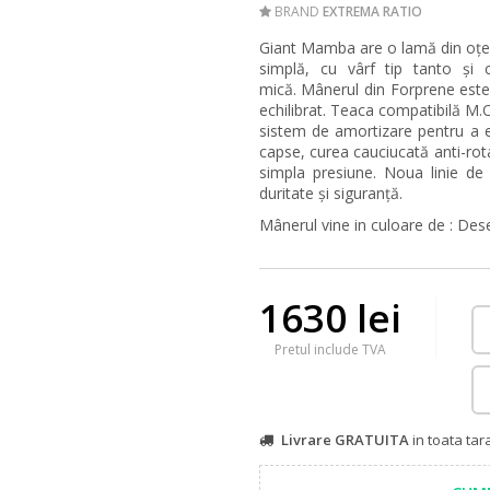
BRAND
EXTREMA RATIO
Giant Mamba are o lamă din oțe
simplă, cu vârf tip tanto și
mică. Mânerul din Forprene este 
echilibrat. Teaca compatibilă M.O.
sistem de amortizare pentru a e
capse, curea cauciucată anti-rot
simpla presiune. Noua linie de
duritate și siguranță.
Mânerul vine in culoare de : De
1630 lei
Pretul include TVA
Livrare GRATUITA
in toata ta