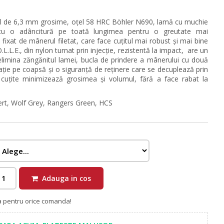
l de 6,3 mm grosime, oțel 58 HRC Böhler N690, lamă cu muchie
 cu o adâncitură pe toată lungimea pentru o greutate mai
fixat de mânerul filetat, care face cuțitul mai robust și mai bine
L.L.E., din nylon turnat prin injecție, rezistentă la impact, are un
limina zăngănitul lamei, bucla de prindere a mânerului cu două
ație pe coapsă și o siguranță de reținere care se decuplează prin
 cuțite minimizează grosimea și volumul, fără a face rabat la
sert, Wolf Grey, Rangers Green, HCS
Adauga in cos
ra pentru orice comanda!