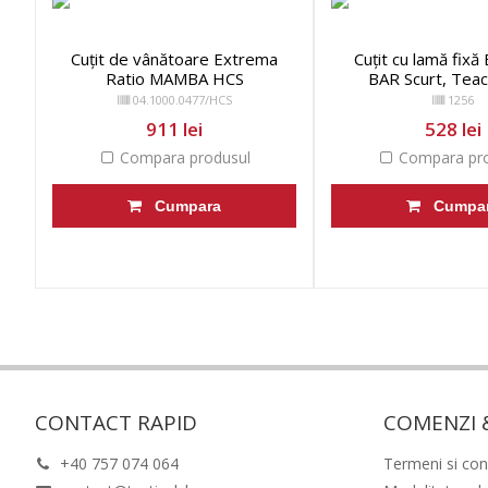
Cuțit de vânătoare Extrema
Cuțit cu lamă fixă
Ratio MAMBA HCS
BAR Scurt, Teac
04.1000.0477/HCS
1256
911 lei
528 lei
Compara produsul
Compara pro
Cumpara
Cumpa
CONTACT RAPID
COMENZI 
+40 757 074 064
Termeni si cond