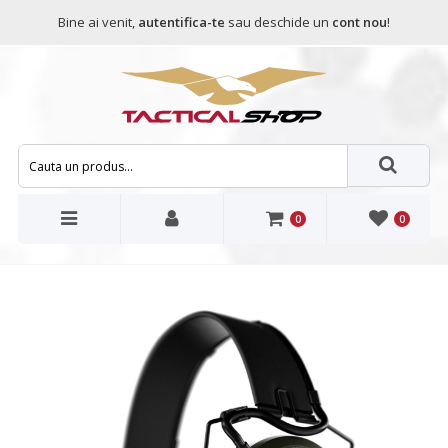
Bine ai venit,
autentifica-te
sau deschide un
cont nou
!
0
0