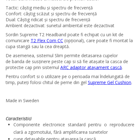
Tactic: câștig mediu și spectru de frecvență
Confort: câștig scăzut și spectru de frecvență
Dual: Câștig ridicat și spectru de frecvență
Ambient dezactivat: sunetul ambiental este dezactivat
Sordin Supreme T2
Headband
poate fi echipat cu un kit de
comunicare
T2 Flex Com CC
(opțional), care poate fi montat la
cupa stangă sau la cea dreaptă.
De asemenea, sistemul Slim permite detasarea cupelor
de
banda de susținere peste cap si s
ă
fie ata
ș
ate
la
casca de
protectie cap
prin sistemul
ARC adaptor atașament cască
.
Pentru confort si o utilizare pe o perioada mai îndelungată de
timp, puteți folosi chitul de perne din gel
Supreme Gel Cushion
.
Made in Sweden
Caracteristici
Componente electronice standard pentru o reproducere
clară a zgomotului, fără amplificarea sunetelor
cupe detașabile pentru atașarea la cască