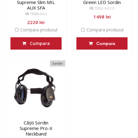
Supreme Slim MIL
Green LED Sordin
AUX SFA
75302-X-07-S
74508-04-S
1498 lei
2220 lei
Compara produsul
Compara produsul
Cumpara
Cumpara
Sordin
Căști Sordin
Supreme Pro-X
Neckband