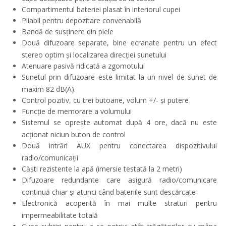
Compartimentul bateriei plasat în interiorul cupei
Pliabil pentru depozitare convenabilă
Bandă de susținere din piele
Două difuzoare separate, bine ecranate pentru un efect
stereo optim și localizarea direcției sunetului
Atenuare pasivă ridicată a zgomotului
Sunetul prin difuzoare este limitat la un nivel de sunet de
maxim 82 dB(A).
Control pozitiv, cu trei butoane, volum +/- și putere
Funcție de memorare a volumului
Sistemul se oprește automat după 4 ore, dacă nu este
acționat niciun buton de control
Două intrări AUX pentru conectarea dispozitivului
radio/comunicații
Căști rezistente la apă (imersie testată la 2 metri)
Difuzoare redundante care asigură radio/comunicare
continuă chiar și atunci când bateriile sunt descărcate
Electronică acoperită în mai multe straturi pentru
impermeabilitate totală