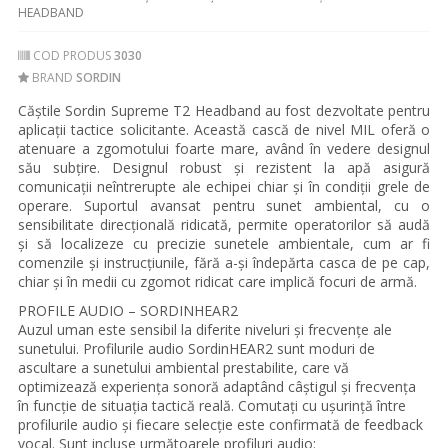
HEADBAND
COD PRODUS
3030
BRAND
SORDIN
Căștile Sordin Supreme T2 Headband au fost dezvoltate pentru
aplicații tactice solicitante. Această cască de nivel MIL oferă o
atenuare a zgomotului foarte mare, având în vedere designul
său subțire. Designul robust și rezistent la apă asigură
comunicații neîntrerupte ale echipei chiar și în condiții grele de
operare. Suportul avansat pentru sunet ambiental, cu o
sensibilitate direcțională ridicată, permite operatorilor să audă
și să localizeze cu precizie sunetele ambientale, cum ar fi
comenzile și instrucțiunile, fără a-și îndepărta casca de pe cap,
chiar și în medii cu zgomot ridicat care implică focuri de armă.
PROFILE AUDIO – SORDINHEAR2
Auzul uman este sensibil la diferite niveluri și frecvențe ale
sunetului. Profilurile audio SordinHEAR2 sunt moduri de
ascultare a sunetului ambiental prestabilite, care vă
optimizează experiența sonoră adaptând câștigul și frecvența
în funcție de situația tactică reală. Comutați cu ușurință între
profilurile audio și fiecare selecție este confirmată de feedback
vocal. Sunt incluse următoarele profiluri audio: