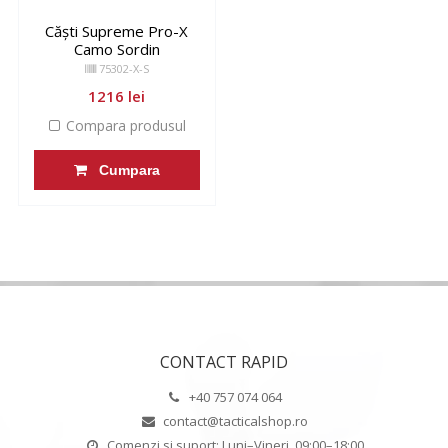
Căști Supreme Pro-X
Camo Sordin
75302-X-S
1216 lei
Compara produsul
Cumpara
CONTACT RAPID
+40 757 074 064
contact@tacticalshop.ro
Comenzi si suport: Luni–Vineri, 09:00–18:00