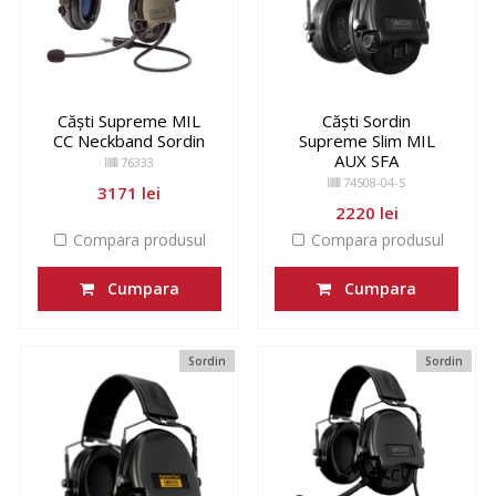
Căști Supreme MIL
Căști Sordin
CC Neckband Sordin
Supreme Slim MIL
AUX SFA
76333
74508-04-S
3171 lei
2220 lei
Compara produsul
Compara produsul
Cumpara
Cumpara
Sordin
Sordin