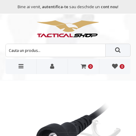
Bine ai venit,
autentifica-te
sau deschide un
cont nou
!
0
0