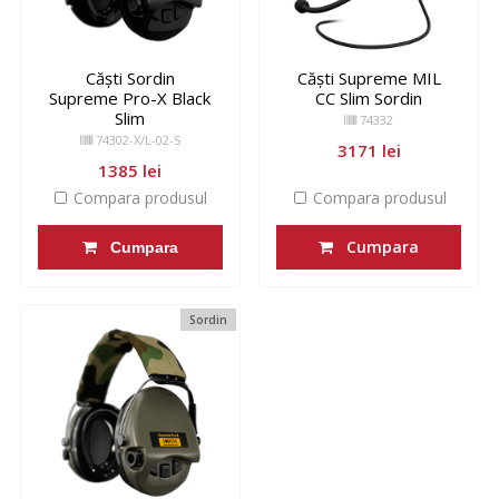
Căști Sordin
Căști Supreme MIL
Supreme Pro-X Black
CC Slim Sordin
Slim
74332
74302-X/L-02-S
3171 lei
1385 lei
Compara produsul
Compara produsul
Cumpara
Cumpara
Sordin