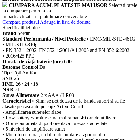
CUMPARA ACUM, PLATESTE MAI USOR
Selectati ratele
la cumparare pentru a va
imparti achizitia in plati lunare convenabile
Compara produsul
Adauga in lista de dorinte
Specificatii tehnice
Brand
Sordin
Standard Performanta / Nivel Protectie
• EMC-MIL-STD-461G
• MIL-STD-810g
• EN 352-1:2002, EN 352-4:2001/A1:2005 and EN 352-6:2002
• 2016/425 PPE
Durata de viață baterie (ore)
600
Butoane Control
Da
Tip
Căști Antifon
SNR
26
HML
26 / 24 / 18
NRR
21
Sursa Alimentare
2 x AAA / LR03
Caracteristici
• Slim: se pot detasa de la banda suport si sa fie
atasate pe casca de pe cap• Active Cutoff
• Amplificarea sunetelor slabe
• Low battery warning cand mai raman 40 ore de utilizare
• Oprire automată după 4 ore dacă nu există activitate
• 5 niveluri de amplificare sunet
• Microfon cu braț, cu filtru de anulare a zgomotului