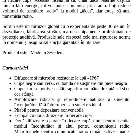
în fiecare cupă. Aceasta înseamnă că, chiar dacă bateriile căștilor
rămân fără energie, tot vei putea comunica prin radio. Poți reduce
volumul de ascultare „activ” la modul
„
tăcut”, dar totuși să auzi
transmisia radio.
Sordin este un furnizor global cu o experiență de peste 30 de ani în
dezvoltarea, fabricarea și vânzarea de echipamente profesionale de
protecție auditivă. Produsele sale respectă cele mai riguroase norme
în domeniu și asigură satisfacția garantată în utilizare.
Produsul este ”Made in Sweden”
Caracteristici
Difuzoare și microfon rezistente la apă - IP67
Cupe negre sau verzi, cu bandă de susținere din piele neagră
Cupe care se potrivesc atât tragerilor cu mâna dreaptă cât și cu
cea stângă
Amplificare ridicată și reproducere naturală a sunetului
înconjurător, fără întreruperi sau sunet rezidual
Pliabil pentru depozitare convenabilă
Echipat cu două difuzoare în fiecare cupă
Două difuzoare separate în fiecare cupă, unul pentru ascultat
mediul înconjurător și altul pentru comunicații radio.
Microfoanele pentru comunicații radio rămân active chiar și