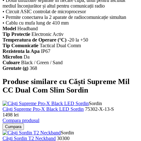
• Două difuzoare separate în fiecare cupă, unul pentru ascultat
mediul înconjurător și altul pentru comunicații radio
• Circuit ASIC controlat de microprocesor
• Permite conectarea la 2 aparate de radiocomunicație simultan
• Cablu cu mufa lung de 410 mm
Model
Headband
Tip Protectie
Electronic Activ
Temperatura de Operare (°C)
-20 la +50
Tip Comunicatie
Tactical Dual Comm
Rezistenta la Apa
IP67
Microfon
Da
Culoare
Black / Green / Sand
Greutate (g)
368
Produse similare cu Căști Supreme Mil
CC Dual Com Slim Sordin
Sordin
Căști Supreme Pro-X Black LED Sordin
75302-X-13-S
1498 lei
Compara produsul
Cumpara
Sordin
Căști Sordin T2 Neckband
30300