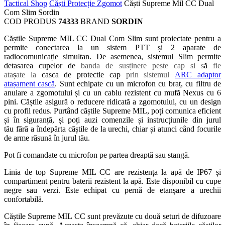
Tactical Shop
Căști Protecție Zgomot
Căști Supreme Mil CC Dual
Com Slim Sordin
COD PRODUS
74333
BRAND
SORDIN
Căștile Supreme MIL CC Dual Com Slim sunt proiectate pentru a
permite conectarea la un sistem PTT și 2 aparate de
radiocomunicație simultan.
De asemenea, sistemul Slim permite
detasarea cupelor de
banda de susținere peste cap si s
ă
fie
ata
ș
ate
la
casca de protectie cap
prin sistemul
ARC adaptor
atașament cască
.
Sunt echipate cu un microfon cu braț, cu filtru de
anulare a zgomotului și cu un cablu rezistent cu mufă Nexus cu 6
pini. Căștile asigură o reducere ridicată a zgomotului, cu un design
cu profil redus. Purtând căștile Supreme MIL, poți comunica eficient
și în siguranță, și poți auzi comenzile și instrucțiunile din jurul
tău fără a îndepărta căștile de la urechi, chiar și atunci când focurile
de arme răsună în jurul tău.
Pot fi comandate cu microfon pe partea dreaptă sau stangă.
Linia de top
Supreme
MIL CC are
rezistența la apă de IP67 și
compartiment pentru baterii rezistent la apă. Este disponibil cu cupe
negre sau verzi. Este echipat cu pernă de etanșare a urechii
confortabilă.
Căștile
Supreme
MIL CC sunt prevăzute cu d
ouă seturi de difuzoare