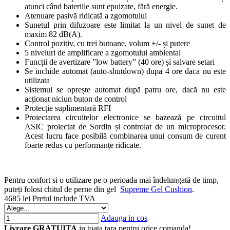
atunci când bateriile sunt epuizate, fără energie.
Atenuare pasivă ridicată a zgomotului
Sunetul prin difuzoare este limitat la un nivel de sunet de
maxim 82 dB(A).
Control pozitiv, cu trei butoane, volum +/- și putere
5 niveluri de amplificare a zgomotului ambiental
Funcții de avertizare ”low battery”
(40 ore)
și salvare setari
Se inchide automat (auto-shutdown) dupa 4 ore daca nu este
utilizata
Sistemul se oprește automat după patru ore, dacă nu este
acționat niciun buton de control
Protecție suplimentară RFI
Proiectarea circuitelor electronice se bazează pe circuitul
ASIC proiectat de Sordin și controlat de un microprocesor.
Acest lucru face posibilă combinarea unui consum de curent
foarte redus cu performanțe ridicate.
Pentru confort si o utilizare pe o perioada mai îndelungată de timp,
puteți folosi chitul de perne din gel
Supreme Gel Cushion
.
4685 lei
Pretul include TVA
Adauga in cos
Livrare GRATUITA
in toata tara pentru orice comanda!