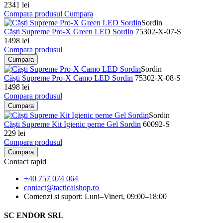
2341 lei
Compara produsul
Cumpara
Sordin
Căști Supreme Pro-X Green LED Sordin
75302-X-07-S
1498 lei
Compara produsul
Cumpara
Sordin
Căști Supreme Pro-X Camo LED Sordin
75302-X-08-S
1498 lei
Compara produsul
Cumpara
Sordin
Căști Supreme Kit Igienic perne Gel Sordin
60092-S
229 lei
Compara produsul
Cumpara
Contact rapid
+40 757 074 064
contact@tacticalshop.ro
Comenzi si suport: Luni–Vineri, 09:00–18:00
SC ENDOR SRL