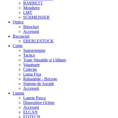
BARRETT
Mossberg
LMT
SCHMEISSER
Optice
Binocluri
Accesorii
Rucsacuri
EBERLESTOCK
Cuțite
Supravietuire
Tactice
Toate Situatiile si Utilitare
Vanatoare
Colectie
Lama Fixa
Rabatabile - Bricege
Sisteme de Ascutit
Accesorii
Luneta
Lunete Pusca
Dispozitive Ochire
Accesorii
ELCAN
EOTECH