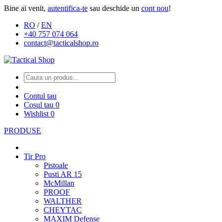
Bine ai venit,
autentifica-te
sau deschide un
cont nou
!
RO
/
EN
+40 757 074 064
contact@tacticalshop.ro
Contul tau
Cosul tau
0
Wishlist
0
PRODUSE
Tir Pro
Pistoale
Pusti AR 15
McMillan
PROOF
WALTHER
CHEYTAC
MAXIM Defense