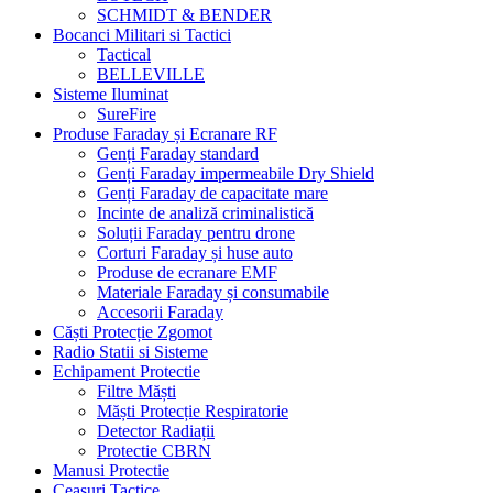
SCHMIDT & BENDER
Bocanci Militari si Tactici
Tactical
BELLEVILLE
Sisteme Iluminat
SureFire
Produse Faraday și Ecranare RF
Genți Faraday standard
Genți Faraday impermeabile Dry Shield
Genți Faraday de capacitate mare
Incinte de analiză criminalistică
Soluții Faraday pentru drone
Corturi Faraday și huse auto
Produse de ecranare EMF
Materiale Faraday și consumabile
Accesorii Faraday
Căști Protecție Zgomot
Radio Statii si Sisteme
Echipament Protectie
Filtre Măști
Măști Protecție Respiratorie
Detector Radiații
Protectie CBRN
Manusi Protectie
Ceasuri Tactice