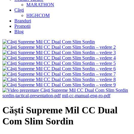
MARATHON
Căști
HIGHCOM
Branduri
Promotii
Blog
sordin-tactical-presentation-pdf
mil-cc-manual-eng-ro-pdf
Căști Supreme Mil CC Dual
Com Slim Sordin