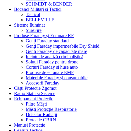
SCHMIDT & BENDER
Bocanci Militari si Tactici
Tactical
BELLEVILLE
Sisteme Iluminat
SureFire
Produse Faraday și Ecranare RF
Genți Faraday standard
Genți Faraday impermeabile Dry Shield
Genți Faraday de capacitate mare
Incinte de analiză criminalistică
Soluții Faraday pentru drone
Corturi Faraday și huse auto
Produse de ecranare EMF
Materiale Faraday și consumabile
Accesorii Faraday
Căști Protecție Zgomot
Radio Statii si Sisteme
Echipament Protectie
Filtre Măști
Măști Protecție Respiratorie
Detector Radiații
Protectie CBRN
Manusi Protectie
Ceasuri Tactice