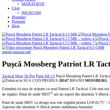
MARATHON
Căști
HIGHCOM
Branduri
Promotii
Blog
patriot-manual-pdf
Pușcă Mossberg Patriot LR Tac
Tactical Shop
Tir Pro
Pusti AR 15
Pușcă Mossberg Patriot LR Tactic
COD PRODUS
28147
BRAND
MOSSBERG
Extindeți-vă raza de acțiune cu noul Patriot LR Tactical. Cele mai noi p
®
de reglare. Patul de umăr MDT
are un suport din aluminiu V-Block p
Patul de umăr MDT cu design nou este reglabil pentru LOP (0,75" / 1.9 
Așternut din aluminiu V-Block pentru stabilitatea butoiului