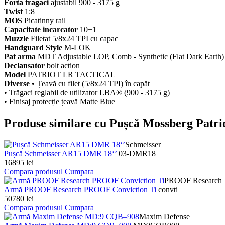
Forta tragaci
ajustabil 900 - 3175 g
Twist
1:8
MOS
Picatinny rail
Capacitate incarcator
10+1
Muzzle
Filetat 5/8x24 TPI cu capac
Handguard Style
M-LOK
Pat arma
MDT Adjustable LOP, Comb - Synthetic (Flat Dark Earth)
Declansator
bolt action
Model
PATRIOT LR TACTICAL
Diverse
• Țeavă cu filet (5/8x24 TPI) în capăt
• Trăgaci reglabil de utilizator LBA® (900 - 3175 g)
• Finisaj protecție țeavă Matte Blue
Produse similare cu Pușcă Mossberg Patri
Schmeisser
Pușcă Schmeisser AR15 DMR 18‘’
03-DMR18
16895 lei
Compara produsul
Cumpara
PROOF Research
Armă PROOF Research PROOF Conviction Ti
convti
50780 lei
Compara produsul
Cumpara
Maxim Defense