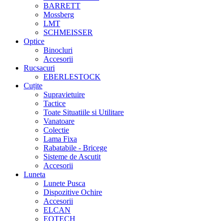
BARRETT
Mossberg
LMT
SCHMEISSER
Optice
Binocluri
Accesorii
Rucsacuri
EBERLESTOCK
Cuțite
Supravietuire
Tactice
Toate Situatiile si Utilitare
Vanatoare
Colectie
Lama Fixa
Rabatabile - Bricege
Sisteme de Ascutit
Accesorii
Luneta
Lunete Pusca
Dispozitive Ochire
Accesorii
ELCAN
EOTECH