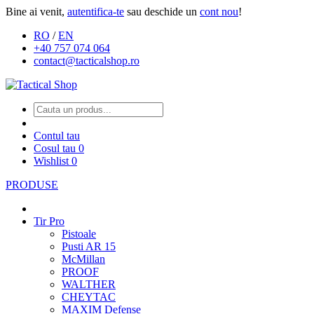
Bine ai venit,
autentifica-te
sau deschide un
cont nou
!
RO
/
EN
+40 757 074 064
contact@tacticalshop.ro
Contul tau
Cosul tau
0
Wishlist
0
PRODUSE
Tir Pro
Pistoale
Pusti AR 15
McMillan
PROOF
WALTHER
CHEYTAC
MAXIM Defense