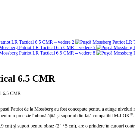
tical 6.5 CMR
al 6.5 CMR
uști Patriot de la Mossberg au fost concepute pentru a atinge niveluri ri
®
entru o precizie îmbunătățită și suportul din față compatibil M-LOK
.
cm) și suport pentru obraz (2" / 5 cm), are o prindere în carouri contr