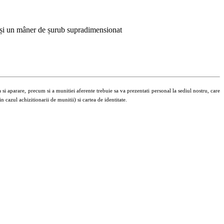
g) și un mâner de șurub supradimensionat
 si aparare, precum si a munitiei aferente trebuie sa va prezentati personal la sediul nostru, care
 cazul achizitionarii de munitii) si cartea de identitate.