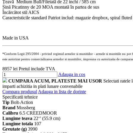
Țeavă Medium Bull/Filetată de 22 inchi / 585 cm
Sină Picatinny de 20 MOA montată în partea de sus
Încărcătot stil AICS
Caracteristicile standard Patriot includ: magazie dropbox,
spiral fluted
Made in USA
*Conform Legii 295/2004 - privind regimul armelor si munitiilor - armele si munitiile nu pot fi li
este autorizat pentru comercializarea armelor si munitiilor, impreuna cu autorizatia de cumparare
8957 lei
Pretul include TVA
Adauga in cos
CUMPARA ACUM, PLATESTE MAI USOR
Selectati ratele
imparti achizitia in plati lunare convenabile
Compara produsul
Adauga in lista de dorinte
Specificatii tehnice
Tip
Bolt-Action
Brand
Mossberg
Calibru
6.5 CREEDMOOR
Lungime teava
22‘’ (55.9 cm)
Lungime totala
107
Greutate (g)
3990