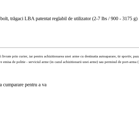
 bolt
, trăgaci LBA patentat reglabil de utilizator (2-7 lbs / 900 - 3175 
vrate prin curier, iar pentru achizitionarea unei arme cu destinatia autoaparare, tir sportiv, paza
 emisa de politie - serviciul arme (in cazul achizitionarii unei arme) sau permisul de port-arma (in
 la cumparare pentru a va