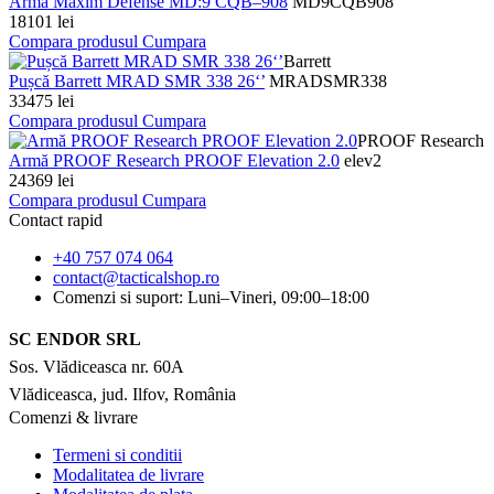
Armă Maxim Defense MD:9 CQB–908
MD9CQB908
18101 lei
Compara produsul
Cumpara
Barrett
Pușcă Barrett MRAD SMR 338 26‘’
MRADSMR338
33475 lei
Compara produsul
Cumpara
PROOF Research
Armă PROOF Research PROOF Elevation 2.0
elev2
24369 lei
Compara produsul
Cumpara
Contact rapid
+40 757 074 064
contact@tacticalshop.ro
Comenzi si suport: Luni–Vineri, 09:00–18:00
SC ENDOR SRL
Sos. Vlădiceasca nr. 60A
Vlădiceasca, jud. Ilfov, România
Comenzi & livrare
Termeni si conditii
Modalitatea de livrare