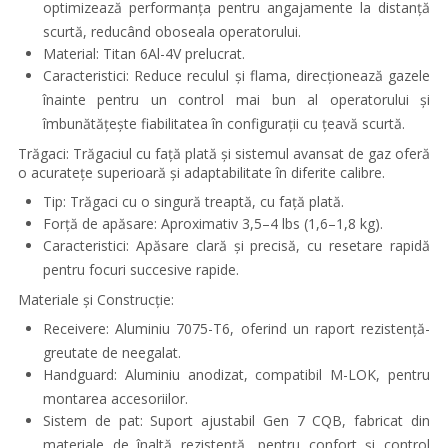
optimizează performanța pentru angajamente la distanță
scurtă, reducând oboseala operatorului.
Material: Titan 6Al-4V prelucrat.
Caracteristici: Reduce reculul și flama, direcționează gazele
înainte pentru un control mai bun al operatorului și
îmbunătățește fiabilitatea în configurații cu țeavă scurtă.
Trăgaci:
Trăgaciul cu față plată și sistemul avansat de gaz oferă
o acuratețe superioară și adaptabilitate în diferite calibre.
Tip: Trăgaci cu o singură treaptă, cu față plată.
Forță de apăsare: Aproximativ 3,5–4 lbs (1,6–1,8 kg).
Caracteristici: Apăsare clară și precisă, cu resetare rapidă
pentru focuri succesive rapide.
Materiale și Construcție:
Receivere: Aluminiu 7075-T6, oferind un raport rezistență-
greutate de neegalat.
Handguard: Aluminiu anodizat, compatibil M-LOK, pentru
montarea accesoriilor.
Sistem de pat: Suport ajustabil Gen 7 CQB, fabricat din
materiale de înaltă rezistență, pentru confort și control