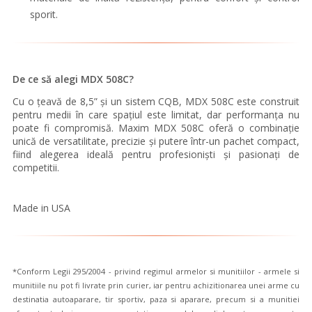
sporit.
De ce să alegi MDX 508C?
Cu o țeavă de 8,5” și un sistem CQB, MDX 508C este construit
pentru medii în care spațiul este limitat, dar performanța nu
poate fi compromisă. Maxim MDX 508C oferă o combinație
unică de versatilitate, precizie și putere într-un pachet compact,
fiind alegerea ideală pentru profesioniști și pasionați de
competitii.
Made in USA
*Conform Legii 295/2004 - privind regimul armelor si munitiilor - armele si
munitiile nu pot fi livrate prin curier, iar pentru achizitionarea unei arme cu
destinatia autoaparare, tir sportiv, paza si aparare, precum si a munitiei