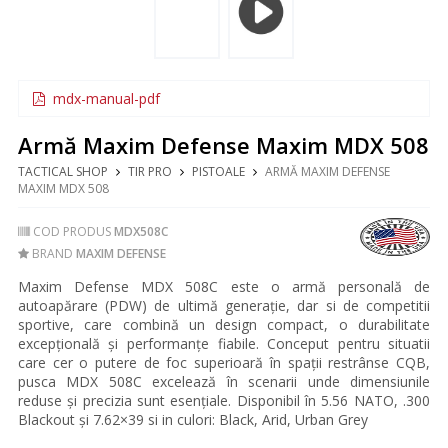
mdx-manual-pdf
Armă Maxim Defense Maxim MDX 508
TACTICAL SHOP
TIR PRO
PISTOALE
ARMĂ MAXIM DEFENSE
MAXIM MDX 508
COD PRODUS
MDX508C
BRAND
MAXIM DEFENSE
Maxim Defense MDX 508C este o armă personală de
autoapărare (PDW) de ultimă generație, dar si de competitii
sportive, care combină un design compact, o durabilitate
excepțională și performanțe fiabile. Conceput pentru situatii
care cer o putere de foc superioară în spații restrânse CQB,
pusca MDX 508C excelează în scenarii unde dimensiunile
reduse și precizia sunt esențiale.
Disponibil în 5.56 NATO, .300
Blackout și 7.62×39 si in culori: Black, Arid, Urban Grey