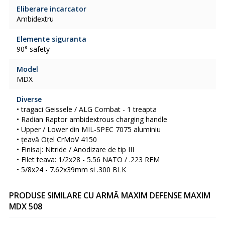
Eliberare incarcator
Ambidextru
Elemente siguranta
90° safety
Model
MDX
Diverse
• tragaci Geissele / ALG Combat - 1 treapta
• Radian Raptor ambidextrous charging handle
• Upper / Lower din MIL-SPEC 7075 aluminiu
• țeavă Oțel CrMoV 4150
• Finisaj: Nitride / Anodizare de tip III
• Filet teava: 1/2x28 - 5.56 NATO / .223 REM
• 5/8x24 - 7.62x39mm si .300 BLK
PRODUSE SIMILARE CU ARMĂ MAXIM DEFENSE MAXIM
MDX 508