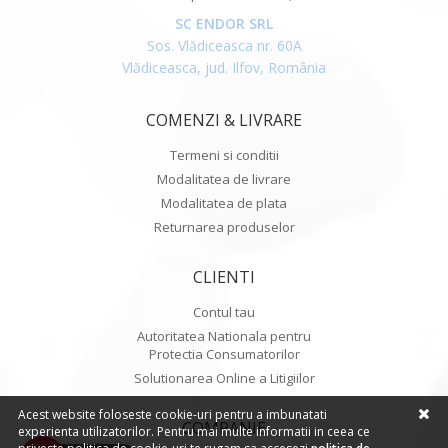
SC ENDOR SRL
Sos. Vlădiceasca nr. 60A
Vlădiceasca, jud. Ilfov, România
COMENZI & LIVRARE
Termeni si conditii
Modalitatea de livrare
Modalitatea de plata
Returnarea produselor
CLIENTI
Contul tau
Autoritatea Nationala pentru
Protectia Consumatorilor
Solutionarea Online a Litigiilor
Acest website foloseste cookie-uri pentru a imbunatati
COMPANIE
experienta utilizatorilor. Pentru mai multe informatii in ceea ce