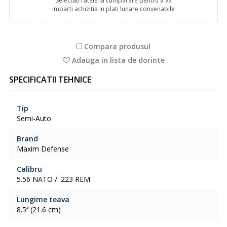
Selectati ratele la cumparare pentru a va
imparti achizitia in plati lunare convenabile
Compara produsul
Adauga in lista de dorinte
SPECIFICATII TEHNICE
Tip
Semi-Auto
Brand
Maxim Defense
Calibru
5.56 NATO / .223 REM
Lungime teava
8.5‘’ (21.6 cm)