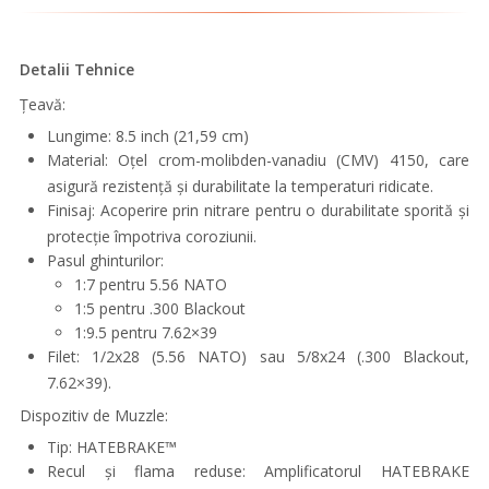
Detalii Tehnice
Țeavă:
Lungime: 8.5 inch (21,59 cm)
Material: Oțel crom-molibden-vanadiu (CMV) 4150, care
asigură rezistență și durabilitate la temperaturi ridicate.
Finisaj: Acoperire prin nitrare pentru o durabilitate sporită și
protecție împotriva coroziunii.
Pasul ghinturilor:
1:7 pentru 5.56 NATO
1:5 pentru .300 Blackout
1:9.5 pentru 7.62×39
Filet: 1/2x28 (5.56 NATO) sau 5/8x24 (.300 Blackout,
7.62×39).
Dispozitiv de Muzzle:
Tip: HATEBRAKE™
Recul și flama reduse: Amplificatorul HATEBRAKE