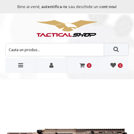
Bine ai venit,
autentifica-te
sau deschide un
cont nou
!
0
0