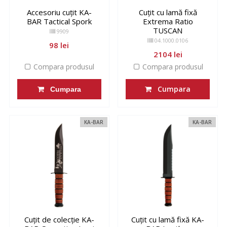
Accesoriu cuțit KA-
Cuțit cu lamă fixă
BAR Tactical Spork
Extrema Ratio
TUSCAN
9909
04.1000.0106
98 lei
2104 lei
Compara produsul
Compara produsul
Cumpara
Cumpara
KA-BAR
KA-BAR
Cuțit de colecție KA-
Cuțit cu lamă fixă KA-