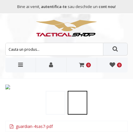
Bine ai venit,
autentifica-te
sau deschide un
cont nou
!
0
0
guardian-4sas7-pdf