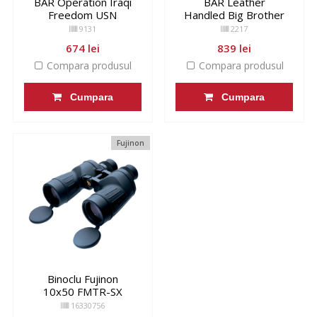
BAR Operation Iraqi
BAR Leather
Freedom USN
Handled Big Brother
9131
2217
674 lei
839 lei
Compara produsul
Compara produsul
Cumpara
Cumpara
Fujinon
Binoclu Fujinon
10x50 FMTR-SX
16330756