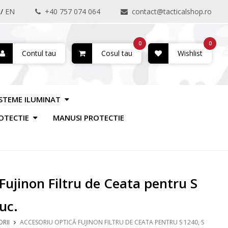
/
EN
+40 757 074 064
contact@tacticalshop.ro
0
0
Contul tau
Cosul tau
Wishlist
ISTEME ILUMINAT
OTECTIE
MANUSI PROTECTIE
Fujinon Filtru de Ceata pentru S
uc.
RII
ACCESORIU OPTICĂ FUJINON FILTRU DE CEATA PENTRU S 1240, S