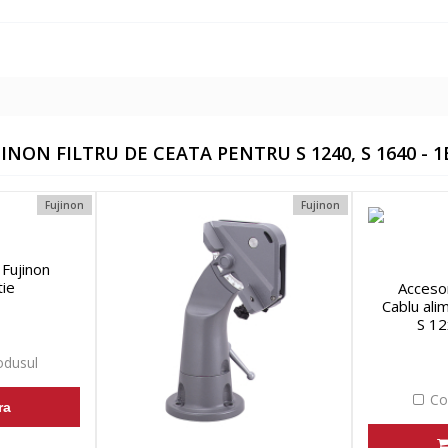
NON FILTRU DE CEATA PENTRU S 1240, S 1640 - 1
Fujinon
Fujinon
 Fujinon
tie
Accesor
Cablu ali
S 12
dusul
Co
ra