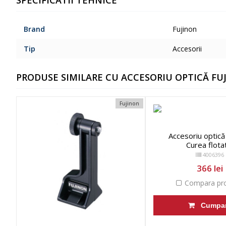
SPECIFICATII TEHNICE
Brand
Fujinon
Tip
Accesorii
PRODUSE SIMILARE CU ACCESORIU OPTICĂ FUJI
Fujinon
Accesoriu optică
Curea flota
4006396
366 lei
Compara pro
Cumpa