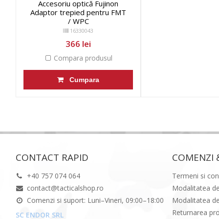
Accesoriu optică Fujinon
Adaptor trepied pentru FMT
/ WPC
16330043
366 lei
Compara produsul
Cumpara
CONTACT RAPID
COMENZI 
+40 757 074 064
Termeni si cond
contact@tacticalshop.ro
Modalitatea de
Comenzi si suport: Luni–Vineri, 09:00–18:00
Modalitatea de
Returnarea pr
SC ENDOR SRL