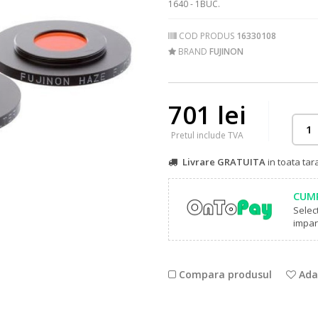
1640 - 1BUC.
COD PRODUS
16330108
BRAND
FUJINON
701 lei
Pretul include TVA
Livrare GRATUITA
in toata ta
CUMP
Selec
impart
Compara produsul
Adau