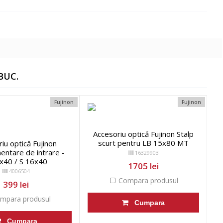
BUC.
Fujinon
Fujinon
Accesoriu optică Fujinon Stalp
scurt pentru LB 15x80 MT
iu optică Fujinon
mentare de intrare -
16329903
x40 / S 16x40
1705 lei
4006504
Compara produsul
399 lei
mpara produsul
Cumpara
Cumpara