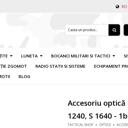
RO
ȚITE
LUNETA
BOCANCI MILITARI SI TACTICI
S
CȚIE ZGOMOT
RADIO STATII SI SISTEME
ECHIPAMENT PR
OTII
BLOG
Accesoriu optică 
1240, S 1640 - 1b
TACTICAL SHOP
OPTICE
ACCESO