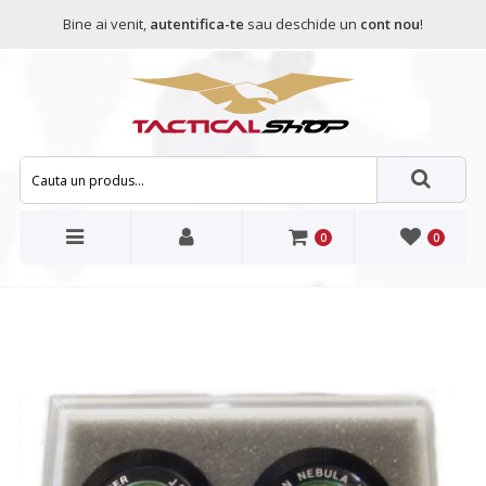
Bine ai venit,
autentifica-te
sau deschide un
cont nou
!
0
0