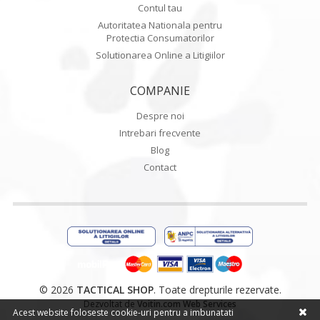
Contul tau
Autoritatea Nationala pentru
Protectia Consumatorilor
Solutionarea Online a Litigiilor
COMPANIE
Despre noi
Intrebari frecvente
Blog
Contact
© 2026
TACTICAL SHOP
. Toate drepturile rezervate.
Dezvoltat de
Voitin.com Web Services
Acest website foloseste cookie-uri pentru a imbunatati