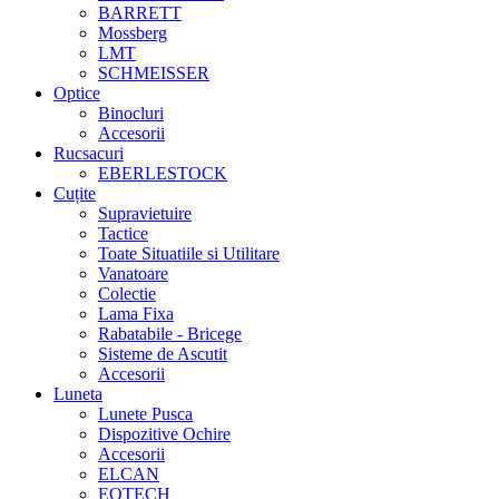
BARRETT
Mossberg
LMT
SCHMEISSER
Optice
Binocluri
Accesorii
Rucsacuri
EBERLESTOCK
Cuțite
Supravietuire
Tactice
Toate Situatiile si Utilitare
Vanatoare
Colectie
Lama Fixa
Rabatabile - Bricege
Sisteme de Ascutit
Accesorii
Luneta
Lunete Pusca
Dispozitive Ochire
Accesorii
ELCAN
EOTECH