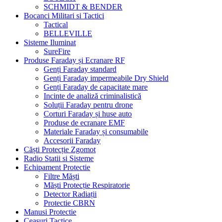
SCHMIDT & BENDER
Bocanci Militari si Tactici
Tactical
BELLEVILLE
Sisteme Iluminat
SureFire
Produse Faraday și Ecranare RF
Genți Faraday standard
Genți Faraday impermeabile Dry Shield
Genți Faraday de capacitate mare
Incinte de analiză criminalistică
Soluții Faraday pentru drone
Corturi Faraday și huse auto
Produse de ecranare EMF
Materiale Faraday și consumabile
Accesorii Faraday
Căști Protecție Zgomot
Radio Statii si Sisteme
Echipament Protectie
Filtre Măști
Măști Protecție Respiratorie
Detector Radiații
Protectie CBRN
Manusi Protectie
Ceasuri Tactice