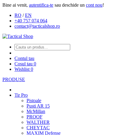
Bine ai venit,
autentifica-te
sau deschide un
cont nou
!
RO
/
EN
+40 757 074 064
contact@tacticalshop.ro
Contul tau
Cosul tau
0
Wishlist
0
PRODUSE
Tir Pro
Pistoale
Pusti AR 15
McMillan
PROOF
WALTHER
CHEYTAC
MAXIM Defense