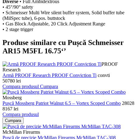
Diverse
• Full Ambidextrous
• 45°/90° safety
• Schmeisser Multi Wire silent buffer system, Solid buffer tube
(MilSpec tube), 6-pos. buttstock
• Gas Block Adjustable, 20 Click Adjustment Range
• 2 stage trigger
Produse similare cu Pușcă Schmeisser
AR15 M5FL 16.75‘’
PROOF
Research
Armă PROOF Research PROOF Conviction Ti
convti
50780 lei
Compara produsul
Cumpara
Mossberg
Pușcă Mossberg Patriot Walnut 6.5 – Vortex Scoped Combo
28028
8167 lei
Compara produsul
Cumpara
McMillan Firearms
Pușcă de precizie McMillan Firearms McMillan TAC-308