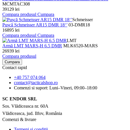
MCMTAC308
39129 lei
Compara produsul
Cumpara
Schmeisser
Pușcă Schmeisser AR15 DMR 18‘’
03-DMR18
16895 lei
Compara produsul
Cumpara
LMT
Armă LMT MARS-H 6.5 DMR
MLK6520-MARS
26939 lei
Compara produsul
Cumpara
Contact rapid
+40 757 074 064
contact@tacticalshop.ro
Comenzi si suport: Luni–Vineri, 09:00–18:00
SC ENDOR SRL
Sos. Vlădiceasca nr. 60A
Vlădiceasca, jud. Ilfov, România
Comenzi & livrare
Termeni si conditii