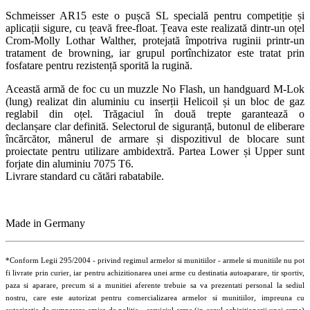
Schmeisser AR15 este o pușcă SL specială pentru competiție și
aplicații sigure, cu țeavă free-float. Țeava este realizată dintr-un oțel
Crom-Molly Lothar Walther, protejată împotriva ruginii printr-un
tratament de browning, iar grupul portînchizator este tratat prin
fosfatare pentru rezistență sporită la rugină.
Această armă de foc cu un muzzle No Flash, un handguard M-Lok
(lung) realizat din aluminiu cu inserții Helicoil și un bloc de gaz
reglabil din oțel. Trăgaciul în două trepte garantează o
declanșare clar definită. Selectorul de siguranță, butonul de eliberare
încărcător, mânerul de armare și dispozitivul de blocare sunt
proiectate pentru utilizare ambidextră. Partea Lower și Upper sunt
forjate din aluminiu 7075 T6.
Livrare standard cu cătări rabatabile.
Made in Germany
*Conform Legii 295/2004 - privind regimul armelor si munitiilor - armele si munitiile nu pot
fi livrate prin curier, iar pentru achizitionarea unei arme cu destinatia autoaparare, tir sportiv,
paza si aparare, precum si a munitiei aferente trebuie sa va prezentati personal la sediul
nostru, care este autorizat pentru comercializarea armelor si munitiilor, impreuna cu
autorizatia de cumparare emisa de politie - serviciul arme (in cazul achizitionarii unei arme)