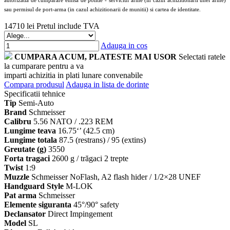
sau permisul de port-arma (in cazul achizitionarii de munitii) si cartea de identitate.
14710 lei
Pretul include TVA
Adauga in cos
CUMPARA ACUM, PLATESTE MAI USOR
Selectati ratele
la cumparare pentru a va
imparti achizitia in plati lunare convenabile
Compara produsul
Adauga in lista de dorinte
Specificatii tehnice
Tip
Semi-Auto
Brand
Schmeisser
Calibru
5.56 NATO / .223 REM
Lungime teava
16.75‘’ (42.5 cm)
Lungime totala
87.5 (restrans) / 95 (extins)
Greutate (g)
3550
Forta tragaci
2600 g / trăgaci 2 trepte
Twist
1:9
Muzzle
Schmeisser NoFlash, A2 flash hider / 1/2×28 UNEF
Handguard Style
M-LOK
Pat arma
Schmeisser
Elemente siguranta
45°/90° safety
Declansator
Direct Impingement
Model
SL