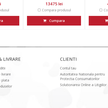
i
13475 lei
dusul
Compara produsul
Co
ra
Cumpara
& LIVRARE
CLIENTI
itii
Contul tau
 livrare
Autoritatea Nationala pentru
Protectia Consumatorilor
 plata
Solutionarea Online a Litigiilor
oduselor