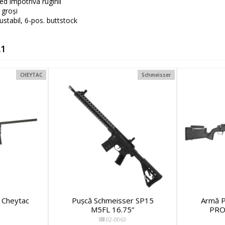
zed împotriva ruginii
 groși
ustabil, 6-pos. buttstock
A1
CHEYTAC
Schmeisser
e Cheytac
Pușcă Schmeisser SP15
Armă 
M5FL 16.75‘’
PRO
02-0063