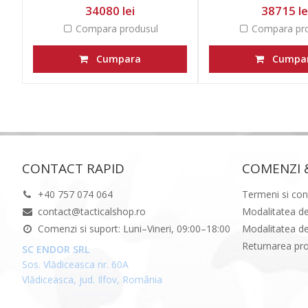
34080 lei
38715 le
Compara produsul
Compara pro
Cumpara
Cumpa
CONTACT RAPID
COMENZI 
+40 757 074 064
Termeni si cond
contact@tacticalshop.ro
Modalitatea de
Comenzi si suport: Luni–Vineri, 09:00–18:00
Modalitatea de
Returnarea pr
SC ENDOR SRL
Sos. Vlădiceasca nr. 60A
Vlădiceasca, jud. Ilfov, România