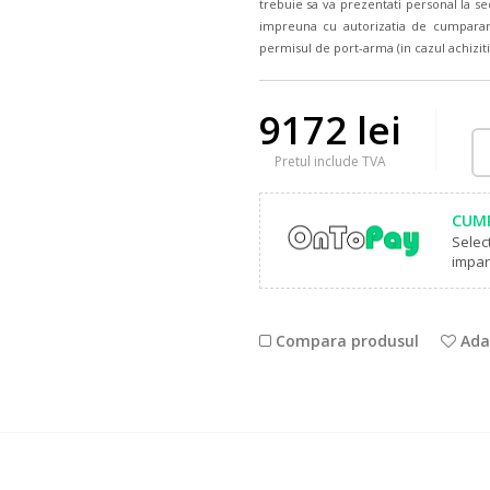
trebuie sa va prezentati personal la se
impreuna cu autorizatia de cumparare 
permisul de port-arma (in cazul achiziti
9172 lei
Pretul include TVA
CUMP
Selec
impart
Compara produsul
Adau