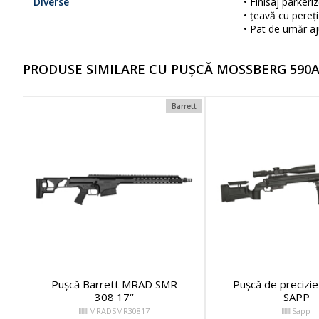
Diverse
• Finisaj parkeri
• țeavă cu pereți
• Pat de umăr aj
PRODUSE SIMILARE CU PUȘCĂ MOSSBERG 590
Barrett
Pușcă Barrett MRAD SMR
Pușcă de precizi
308 17‘’
SAPP
MRADSMR30817
Sapp