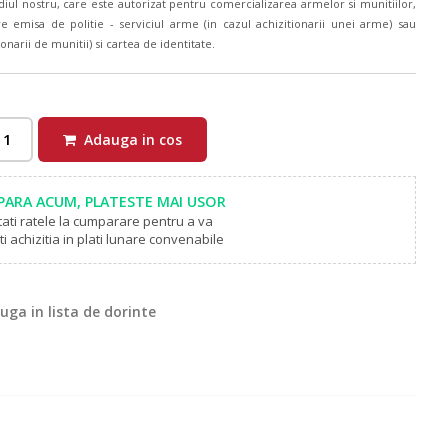
diul nostru, care este autorizat pentru comercializarea armelor si munitiilor,
emisa de politie - serviciul arme (in cazul achizitionarii unei arme) sau
onarii de munitii) si cartea de identitate.
Adauga in cos
ARA ACUM, PLATESTE MAI USOR
tati ratele la cumparare pentru a va
i achizitia in plati lunare convenabile
ga in lista de dorinte