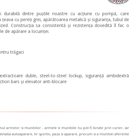
durabilă dintre puștile noastre cu acțiune cu pompă, care
țeava cu pereți grei, apărătoarea metalică și siguranța, tubul de
ized. Construcția sa consistentă și rezistența dovedită îl fac o
le de apărare a locuinței.
entru trăgaci
d extractoare duble,
steel-to-steel lockup
, siguranță ambidextră
ction bars
și elevator anti-blocare
l armelor si munitiilor - armele si munitiile nu pot fi livrate prin curier, iar
inatia autoaparare, tir sportiv, paza si aparare, precum si a munitiei aferente