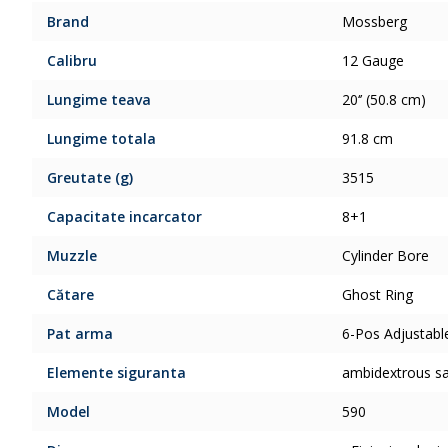
Brand
Mossberg
Calibru
12 Gauge
Lungime teava
20‘’ (50.8 cm)
Lungime totala
91.8 cm
Greutate (g)
3515
Capacitate incarcator
8+1
Muzzle
Cylinder Bore
Cătare
Ghost Ring
Pat arma
6-Pos Adjustabl
Elemente siguranta
ambidextrous sa
Model
590