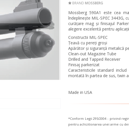
BRAND
MOSSBERG
Mossberg 590A1 este cea mai 
îndeplinește MIL-SPEC 3443G, cu 
curățare mag și finisajul Parker
alegere excelentă pentru aplicații
Constructii MIL-SPEC
Țeavă cu pereți groși
Apărător și siguranță metalică p
Clean-out Magazine Tube
Drilled and Tapped Receiver
Finisaj parkerizat
Caracteristicile standard inclu
montată în partea de sus,
twin a
Made in USA
*Conform Legii 295/2004 - privind regimu
pentru achizitionarea unei arme cu dest