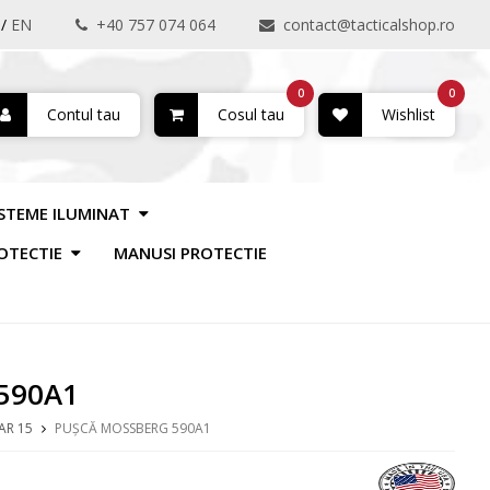
/
EN
+40 757 074 064
contact@tacticalshop.ro
0
0
Contul tau
Cosul tau
Wishlist
ISTEME ILUMINAT
OTECTIE
MANUSI PROTECTIE
 590A1
AR 15
PUȘCĂ MOSSBERG 590A1