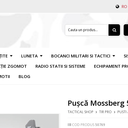
RO
ȚITE
LUNETA
BOCANCI MILITARI SI TACTICI
S
CȚIE ZGOMOT
RADIO STATII SI SISTEME
ECHIPAMENT PR
OTII
BLOG
Pușcă Mossberg
TACTICAL SHOP
TIR PRO
PUSTI 
COD PRODUS
50769