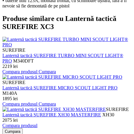
• baterie litiu 123A, montată frontal, cu schimbare ușoară, fără a fi
nevoie să fie demontată de pe pistol
Produse similare cu Lanternă tactică
SUREFIRE XC3
SUREFIRE
Lanternă tactică SUREFIRE TURBO MINI SCOUT LIGHT®
PRO
M340DFT
2219 lei
Compara produsul
Cumpara
SUREFIRE
Lanternă tactică SUREFIRE MICRO SCOUT LIGHT PRO
M140A
1895 lei
Compara produsul
Cumpara
SUREFIRE
Lanternă tactică SUREFIRE XH30 MASTERFIRE
XH30
2075 lei
Compara produsul
Cumpara