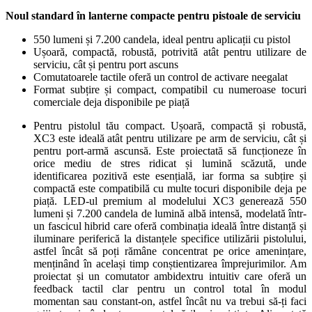
Noul standard în lanterne compacte pentru pistoale de serviciu
550 lumeni și 7.200 candela, ideal pentru aplicații cu pistol
Ușoară, compactă, robustă, potrivită atât pentru utilizare de
serviciu, cât și pentru port ascuns
Comutatoarele tactile oferă un control de activare neegalat
Format subțire și compact, compatibil cu numeroase tocuri
comerciale deja disponibile pe piață
Pentru pistolul tău compact. Ușoară, compactă și robustă,
XC3 este ideală atât pentru utilizare pe arm de serviciu, cât și
pentru port-arm
ă
ascuns
ă
. Este proiectată să funcționeze în
orice mediu de stres ridicat și lumină scăzută, unde
identificarea pozitivă este esențială, iar forma sa subțire și
compactă este compatibilă cu multe tocuri disponibile deja pe
piață. LED-ul premium al modelului XC3 generează 550
lumeni și 7.200 candela de lumină albă intensă, modelată într-
un fascicul hibrid care oferă combinația ideală între distanță și
iluminare periferică la distanțele specifice utilizării pistolului,
astfel încât să poți rămâne concentrat pe orice amenințare,
menținând în același timp conștientizarea împrejurimilor. Am
proiectat și un comutator ambidextru intuitiv care oferă un
feedback tactil clar pentru un control total în modul
momentan sau constant-on, astfel încât nu va trebui să-ți faci