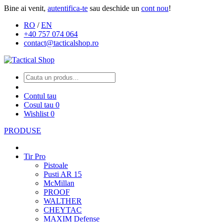
Bine ai venit,
autentifica-te
sau deschide un
cont nou
!
RO
/
EN
+40 757 074 064
contact@tacticalshop.ro
Contul tau
Cosul tau
0
Wishlist
0
PRODUSE
Tir Pro
Pistoale
Pusti AR 15
McMillan
PROOF
WALTHER
CHEYTAC
MAXIM Defense