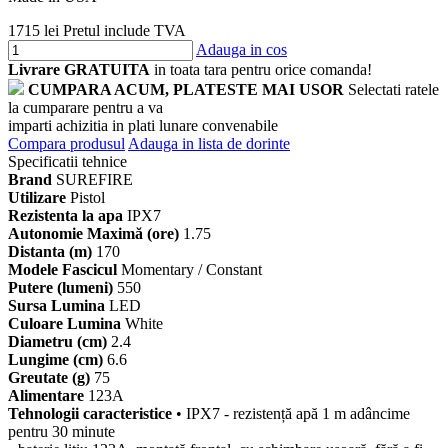
1715 lei
Pretul include TVA
Adauga in cos
Livrare GRATUITA
in toata tara pentru orice comanda!
CUMPARA ACUM, PLATESTE MAI USOR
Selectati ratele
la cumparare pentru a va
imparti achizitia in plati lunare convenabile
Compara produsul
Adauga in lista de dorinte
Specificatii tehnice
Brand
SUREFIRE
Utilizare
Pistol
Rezistenta la apa
IPX7
Autonomie Maximă (ore)
1.75
Distanta (m)
170
Modele Fascicul
Momentary / Constant
Putere (lumeni)
550
Sursa Lumina
LED
Culoare Lumina
White
Diametru (cm)
2.4
Lungime (cm)
6.6
Greutate (g)
75
Alimentare
123A
Tehnologii caracteristice
• IPX7 - rezistență apă 1 m adâncime
pentru 30 minute