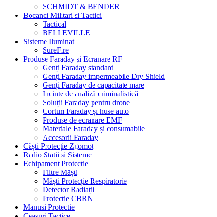
SCHMIDT & BENDER
Bocanci Militari si Tactici
Tactical
BELLEVILLE
Sisteme Iluminat
SureFire
Produse Faraday și Ecranare RF
Genți Faraday standard
Genți Faraday impermeabile Dry Shield
Genți Faraday de capacitate mare
Incinte de analiză criminalistică
Soluții Faraday pentru drone
Corturi Faraday și huse auto
Produse de ecranare EMF
Materiale Faraday și consumabile
Accesorii Faraday
Căști Protecție Zgomot
Radio Statii si Sisteme
Echipament Protectie
Filtre Măști
Măști Protecție Respiratorie
Detector Radiații
Protectie CBRN
Manusi Protectie
Ceasuri Tactice