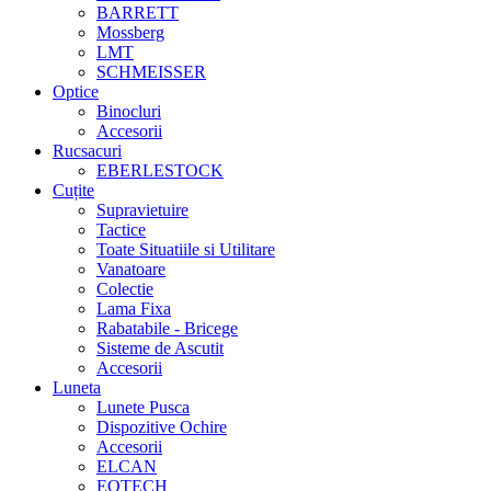
BARRETT
Mossberg
LMT
SCHMEISSER
Optice
Binocluri
Accesorii
Rucsacuri
EBERLESTOCK
Cuțite
Supravietuire
Tactice
Toate Situatiile si Utilitare
Vanatoare
Colectie
Lama Fixa
Rabatabile - Bricege
Sisteme de Ascutit
Accesorii
Luneta
Lunete Pusca
Dispozitive Ochire
Accesorii
ELCAN
EOTECH