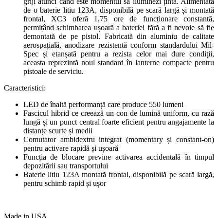
griji atunci când este momentul să iluminezi ținta. Alimentată
de o baterie litiu 123A, disponibilă pe scară largă și montată
frontal, XC3 oferă 1,75 ore de funcționare constantă,
permițând schimbarea ușoară a bateriei fără a fi nevoie să fie
demontată de pe pistol. Fabricată din aluminiu de calitate
aerospațială, anodizare rezistent
ă
conform standardului Mil-
Spec și etanșată pentru a rezista celor mai dure condiții,
aceasta reprezintă noul standard în lanterne compacte pentru
pistoale de serviciu.
Caracteristici:
LED de înaltă performanță care produce 550 lumeni
Fascicul hibrid ce creează un con de lumină uniform, cu rază
lungă și un punct central foarte eficient pentru angajamente la
distanțe scurte și medii
Comutator ambidextru integrat (momentary și constant-on)
pentru activare rapidă și ușoară
Funcția de blocare previne activarea accidentală în timpul
depozitării sau transportului
Baterie litiu 123A montată frontal, disponibilă pe scară largă,
pentru schimb rapid și ușor
Made in USA