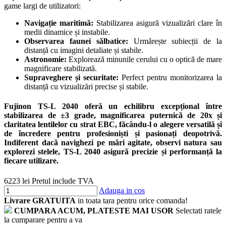
game largi de utilizatori:
Navigație maritimă:
Stabilizarea asigură vizualizări clare în
medii dinamice și instabile.
Observarea faunei sălbatice:
Urmărește subiecții de la
distanță cu imagini detaliate și stabile.
Astronomie:
Explorează minunile cerului cu o optică de mare
magnificare stabilizată.
Supraveghere și securitate:
Perfect pentru monitorizarea la
distanță cu vizualizări precise și stabile.
Fujinon TS-L 2040 oferă un echilibru excepțional între
stabilizarea de ±3 grade
, magnificarea puternică de
20x
și
claritatea lentilelor cu strat
EBC
, făcându-l o alegere versatilă și
de încredere pentru profesioniști și pasionați deopotrivă.
Indiferent dacă navighezi pe mări agitate, observi natura sau
explorezi stelele, TS-L 2040 asigură precizie și performanță la
fiecare utilizare.
6223 lei
Pretul include TVA
Adauga in cos
Livrare GRATUITA
in toata tara pentru orice comanda!
CUMPARA ACUM, PLATESTE MAI USOR
Selectati ratele
la cumparare pentru a va