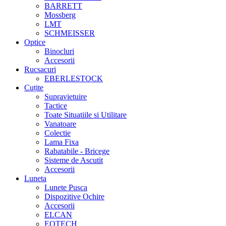
BARRETT
Mossberg
LMT
SCHMEISSER
Optice
Binocluri
Accesorii
Rucsacuri
EBERLESTOCK
Cuțite
Supravietuire
Tactice
Toate Situatiile si Utilitare
Vanatoare
Colectie
Lama Fixa
Rabatabile - Bricege
Sisteme de Ascutit
Accesorii
Luneta
Lunete Pusca
Dispozitive Ochire
Accesorii
ELCAN
EOTECH