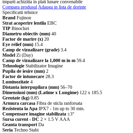
imparti achizitia in plati lunare convenabile
Compara produsul
Adauga in lista de dorinte
Specificatii tehnice
Brand
Fujinon
Strat acoperire lentila
EBC
TIP
Binocluri
Diametru obiectiv (mm)
40
Factor de marire (x)
20
Eye relief (mm)
15.4
Camp de vizualizare (grade)
3.4
Model
Zi (Day)
Camp de vizualizare la 1,000 m in m
59.4
Tehnologie
Stabilizator Imagine
Pupila de iesire (mm)
2
Factor de intunecare
28.3
Luminozitate
4
Distanta interpupilara (mm)
56–70
Dimensiuni (mm) (Latime x Lungime)
122 x 185.5
Greutate (kg)
0.85
Armura carcasa
Fibra de sticla ranforsata
Rezistenta la Apa
IPX7 - 1m up to 30 min.
Compensare imagine stabilizata
±3°
Sursa curent - DC
2 × 1.5 V AAA
Geanta transport
Da
Seria
Techno Stabi