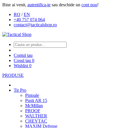
Bine ai venit,
autentifica-te
sau deschide un
cont nou
!
RO
/
EN
+40 757 074 064
contact@tacticalshop.ro
Contul tau
Cosul tau
0
Wishlist
0
PRODUSE
Tir Pro
Pistoale
Pusti AR 15
McMillan
PROOF
WALTHER
CHEYTAC
MAXIM Defense