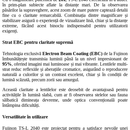
în prim-plan subiecte aflate la distanțe mari. De la observarea
păsărilor la supraveghere, acest zoom de mare putere captează detalii
fine cu o claritate remarcabilă. Combinația dintre magnificare și
stabilizare asigură o experiență de vizualizare lină, chiar și la distanțe
extreme, făcând acest binoclu indispensabil pentru utilizatorii
exigenți.
Strat EBC pentru claritate supremă
Tehnologia exclusivă
Electron Beam Coating (EBC)
de la Fujinon
îmbunătățește transmisia luminii până la un nivel impresionant de
95%
, oferind imagini mai luminoase și mai vibrante. Lentilele multi-
strat reduc reflexiile și aberațiile cromatice, asigurând o reproducere
naturală a culorilor și un contrast excelent, chiar și în condiții de
lumină scăzută, precum zorii sau amurgul.
Această claritate a lentilelor este deosebit de avantajoasă pentru
activitățile în lumină slabă, cum ar fi observarea stelelor sau fauna
sălbatică dimineața devreme, unde optica convențională poate
întâmpina dificultăți.
Versatilitate în utilizare
Fujinon TS-L 2040 este proiectat pentru a satisface nevoile unei