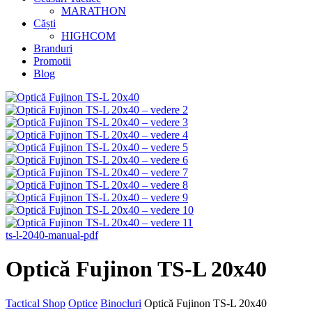
MARATHON
Căști
HIGHCOM
Branduri
Promotii
Blog
ts-l-2040-manual-pdf
Optică Fujinon TS-L 20x40
Tactical Shop
Optice
Binocluri
Optică Fujinon TS-L 20x40