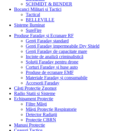
SCHMIDT & BENDER
Bocanci Militari si Tactici
Tactical
BELLEVILLE
Sisteme Iluminat
SureFire
Produse Faraday și Ecranare RF
Genți Faraday standard
Genți Faraday impermeabile Dry Shield
Genți Faraday de capacitate mare
Incinte de analiză criminalistică
Soluții Faraday pentru drone
Corturi Faraday și huse auto
Produse de ecranare EMF
Materiale Faraday și consumabile
Accesorii Faraday
Căști Protecție Zgomot
Radio Statii si Sisteme
Echipament Protectie
Filtre Măști
Măști Protecție Respiratorie
Detector Radiații
Protectie CBRN
Manusi Protectie
Ceasuri Tactice