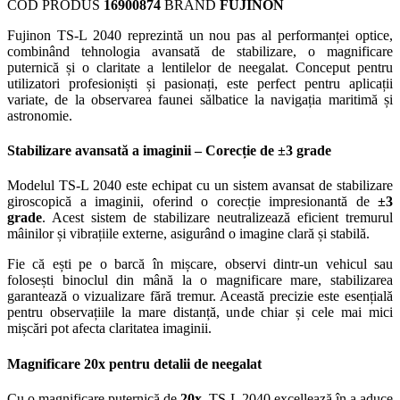
COD PRODUS
16900874
BRAND
FUJINON
Fujinon TS-L 2040 reprezintă un nou pas al performanței optice,
combinând tehnologia avansată de stabilizare, o magnificare
puternică și o claritate a lentilelor de neegalat. Conceput pentru
utilizatori profesioniști și pasionați, este perfect pentru aplicații
variate, de la observarea faunei sălbatice la navigația maritimă și
astronomie.
Stabilizare avansată a imaginii – Corecție de ±3 grade
Modelul TS-L 2040 este echipat cu un sistem avansat de stabilizare
giroscopică a imaginii, oferind o corecție impresionantă de
±3
grade
. Acest sistem de stabilizare neutralizează eficient tremurul
mâinilor și vibrațiile externe, asigurând o imagine clară și stabilă.
Fie că ești pe o barcă în mișcare, observi dintr-un vehicul sau
folosești binoclul din mână la o magnificare mare, stabilizarea
garantează o vizualizare fără tremur. Această precizie este esențială
pentru observațiile la mare distanță, unde chiar și cele mai mici
mișcări pot afecta claritatea imaginii.
Magnificare 20x pentru detalii de neegalat
Cu o magnificare puternică de
20x
, TS-L 2040 excellează în a aduce