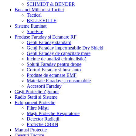
SCHMIDT & BENDER
Bocanci Militari si Tactici
Tactical
BELLEVILLE
Sisteme Iluminat
SureFire
Produse Faraday și Ecranare RF
Genți Faraday standard
Genți Faraday impermeabile Dry Shield
Genți Faraday de capacitate mare
Incinte de analiză criminalistică
Soluții Faraday pentru drone
Corturi Faraday și huse auto
Produse de ecranare EMF
Materiale Faraday și consumabile
Accesorii Faraday
Căști Protecție Zgomot
Radio Statii si Sisteme
Echipament Protectie
Filtre Măști
Măști Protecție Respiratorie
Detector Radiații
Protectie CBRN
Manusi Protectie
Ceasuri Tactice