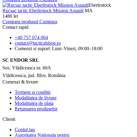
Eberlestock
Rucsac tactic Eberlestock Mission Assault
MA
1480 lei
Compara produsul
Cumpara
Contact rapid
+40 757 074 064
contact@tacticalshop.ro
Comenzi si suport: Luni–Vineri, 09:00–18:00
SC ENDOR SRL
Sos. Vlădiceasca nr. 60A
Vlădiceasca, jud. Ilfov, România
Comenzi & livrare
Termeni si conditii
Modalitatea de livrare
Modalitatea de plata
Returnarea produselor
Clienti
Contul tau
Autoritatea Nationala pentru