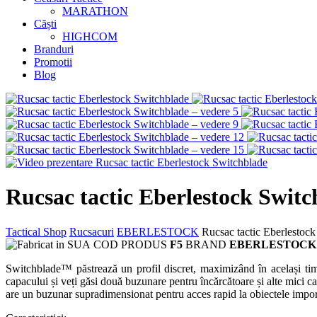
MARATHON
Căști
HIGHCOM
Branduri
Promotii
Blog
Rucsac tactic Eberlestock Switc
Tactical Shop
Rucsacuri
EBERLESTOCK
Rucsac tactic Eberlestoc
COD PRODUS
F5
BRAND
EBERLESTOCK
Switchblade™ păstrează un profil discret, maximizând în același ti
capacului și veți găsi două buzunare pentru încărcătoare și alte mici c
are un buzunar supradimensionat pentru acces rapid la obiectele import