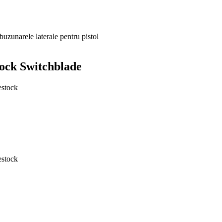
buzunarele laterale pentru pistol
tock Switchblade
estock
estock