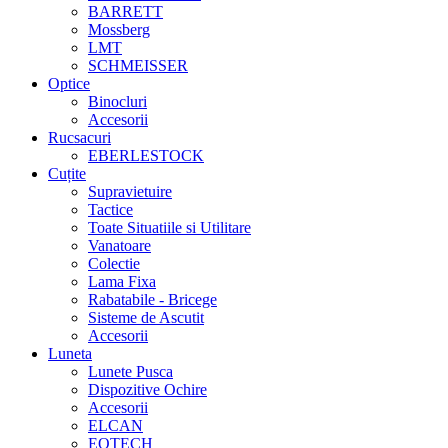
BARRETT
Mossberg
LMT
SCHMEISSER
Optice
Binocluri
Accesorii
Rucsacuri
EBERLESTOCK
Cuțite
Supravietuire
Tactice
Toate Situatiile si Utilitare
Vanatoare
Colectie
Lama Fixa
Rabatabile - Bricege
Sisteme de Ascutit
Accesorii
Luneta
Lunete Pusca
Dispozitive Ochire
Accesorii
ELCAN
EOTECH