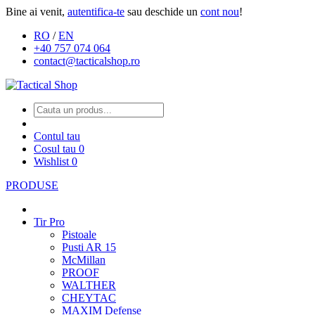
Bine ai venit,
autentifica-te
sau deschide un
cont nou
!
RO
/
EN
+40 757 074 064
contact@tacticalshop.ro
Contul tau
Cosul tau
0
Wishlist
0
PRODUSE
Tir Pro
Pistoale
Pusti AR 15
McMillan
PROOF
WALTHER
CHEYTAC
MAXIM Defense