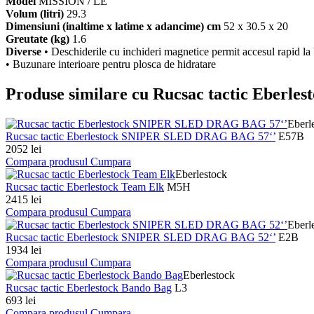
Model
MISSION / LE
Volum (litri)
29.3
Dimensiuni (inaltime x latime x adancime) cm
52 x 30.5 x 20
Greutate (kg)
1.6
Diverse
• Deschiderile cu inchideri magnetice permit accesul rapid la 
• Buzunare interioare pentru plosca de hidratare
Produse similare cu Rucsac tactic Eberles
Eberl
Rucsac tactic Eberlestock SNIPER SLED DRAG BAG 57‘’
E57B
2052 lei
Compara produsul
Cumpara
Eberlestock
Rucsac tactic Eberlestock Team Elk
M5H
2415 lei
Compara produsul
Cumpara
Eberl
Rucsac tactic Eberlestock SNIPER SLED DRAG BAG 52‘’
E2B
1934 lei
Compara produsul
Cumpara
Eberlestock
Rucsac tactic Eberlestock Bando Bag
L3
693 lei
Compara produsul
Cumpara