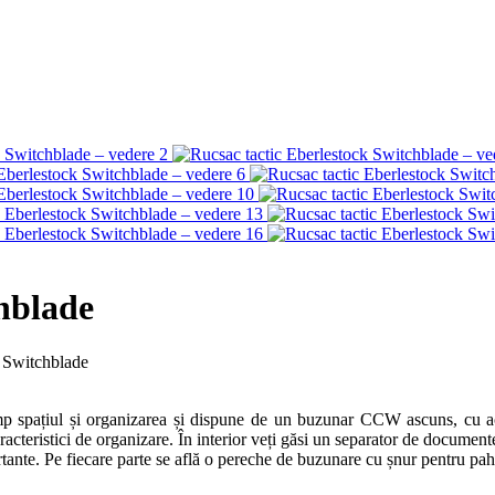
hblade
k Switchblade
mp spațiul și organizarea și dispune de un buzunar CCW ascuns, cu ac
aracteristici de organizare. În interior veți găsi un separator de documen
ante. Pe fiecare parte se află o pereche de buzunare cu șnur pentru pah