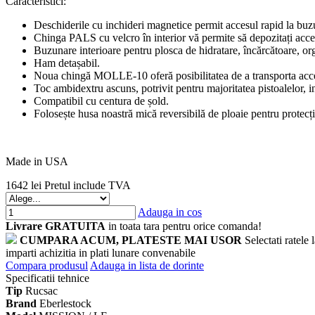
Caracteristici:
Deschiderile cu inchideri magnetice permit accesul rapid la buzu
Chinga PALS cu velcro în interior vă permite să depozitați ac
Buzunare interioare pentru plosca de hidratare, încărcătoare, org
Ham detașabil.
Noua chingă MOLLE-10 oferă posibilitatea de a transporta acc
Toc ambidextru ascuns, potrivit pentru majoritatea pistoalelor, in
Compatibil cu centura de șold.
Folosește husa noastră mică reversibilă de ploaie pentru protecți
Made in USA
1642 lei
Pretul include TVA
Adauga in cos
Livrare GRATUITA
in toata tara pentru orice comanda!
CUMPARA ACUM, PLATESTE MAI USOR
Selectati ratele
imparti achizitia in plati lunare convenabile
Compara produsul
Adauga in lista de dorinte
Specificatii tehnice
Tip
Rucsac
Brand
Eberlestock