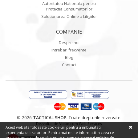
Autoritatea Nationala pentru
Protectia Consumatorilor
Solutionarea Online a Litigiilor
COMPANIE
Despre noi
Intrebari frecvente
Blog
Contact
© 2026
TACTICAL SHOP
. Toate drepturile rezervate.
Dezvoltat de
Voitin.com Web Services
Acest website foloseste cookie-uri pentru a imbunatati
experienta utilizatorilor. Pentru mai multe informatii in ceea ce
priveste politica de cookie-uri te rugam sa accesezi
politica de