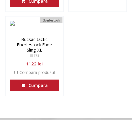
Cumpara
Eberlestock
Rucsac tactic
Eberlestock Fade
Sling XL
FS1
1122 lei
Compara produsul
Cumpara