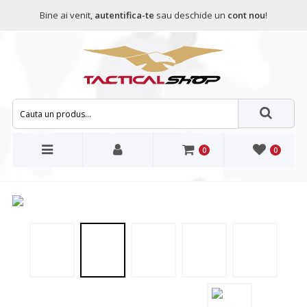
Bine ai venit,
autentifica-te
sau deschide un
cont nou
!
0
0