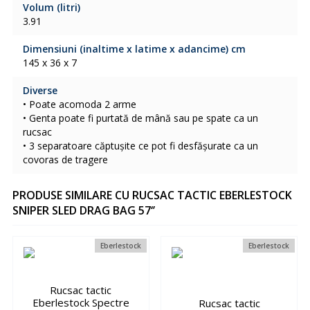
Volum (litri)
3.91
Dimensiuni (inaltime x latime x adancime) cm
145 x 36 x 7
Diverse
• Poate acomoda 2 arme
• Genta poate fi purtată de mână sau pe spate ca un
rucsac
• 3 separatoare căptușite ce pot fi desfășurate ca un
covoras de tragere
PRODUSE SIMILARE CU RUCSAC TACTIC EBERLESTOCK
SNIPER SLED DRAG BAG 57‘’
Eberlestock
Eberlestock
Rucsac tactic
Eberlestock Spectre
Rucsac tactic