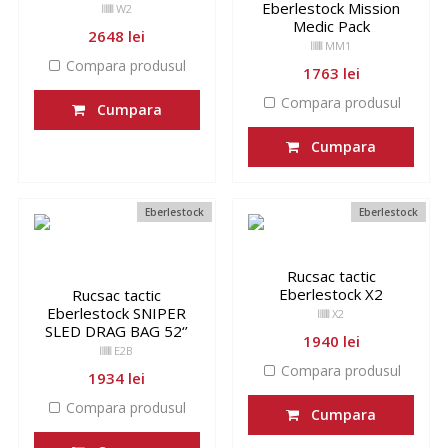
Eberlestock Mission
W2
Medic Pack
2648 lei
MM1
Compara produsul
1763 lei
Compara produsul
Cumpara
Cumpara
Eberlestock
Eberlestock
Rucsac tactic
Eberlestock X2
Rucsac tactic
Eberlestock SNIPER
X2
SLED DRAG BAG 52‘’
1940 lei
E2B
Compara produsul
1934 lei
Compara produsul
Cumpara