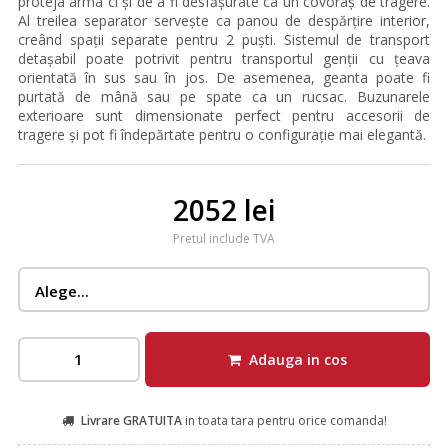
proteja arma ci și de a fi desfășurate ca un covoraș de tragere.
Al treilea separator servește ca panou de despărțire interior,
creând spații separate pentru 2 puști. Sistemul de transport
detașabil poate potrivit pentru transportul genții cu țeava
orientată în sus sau în jos. De asemenea, geanta poate fi
purtată de mână sau pe spate ca un rucsac. Buzunarele
exterioare sunt dimensionate perfect pentru accesorii de
tragere și pot fi îndepărtate pentru o configurație mai elegantă.
2052 lei
Pretul include TVA
Adauga in cos
Livrare GRATUITA
in toata tara pentru orice comanda!