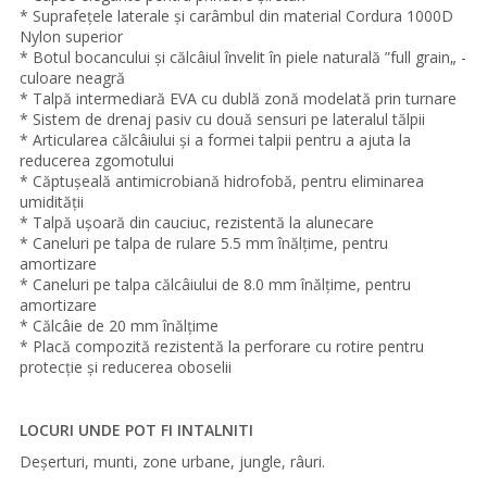
* Suprafețele laterale și carâmbul din material Cordura 1000D
Nylon superior
* Botul bocancului și călcâiul învelit în piele naturală ”full grain„ -
culoare neagră
* Talpă intermediară EVA cu dublă zonă modelată prin turnare
* Sistem de drenaj pasiv cu două sensuri pe lateralul tălpii
* Articularea călcâiului și a formei talpii pentru a ajuta la
reducerea zgomotului
* Căptușeală antimicrobiană hidrofobă, pentru eliminarea
umidității
* Talpă ușoară din cauciuc, rezistentă la alunecare
* Caneluri pe talpa de rulare 5.5 mm înălțime, pentru
amortizare
* Caneluri pe talpa călcâiului de 8.0 mm înălțime, pentru
amortizare
* Călcâie de 20 mm înălțime
* Placă compozită rezistentă la perforare cu rotire pentru
protecție și reducerea oboselii
LOCURI UNDE POT FI INTALNITI
Deșerturi, munti, zone urbane, jungle, râuri.