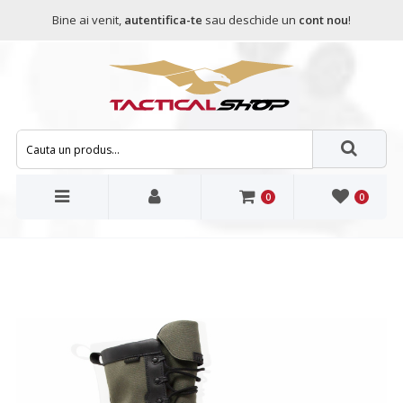
Bine ai venit,
autentifica-te
sau deschide un
cont nou
!
0
0