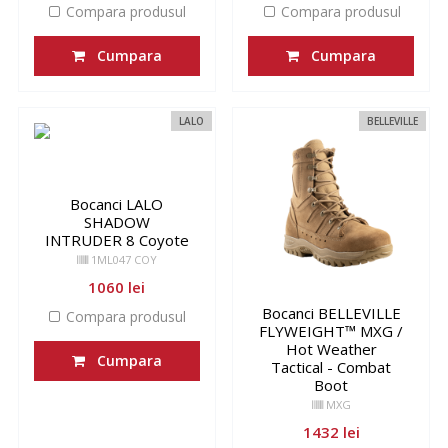
Compara produsul
Compara produsul
Cumpara
Cumpara
LALO
BELLEVILLE
Bocanci LALO
SHADOW
INTRUDER 8 Coyote
1ML047 COY
1060 lei
Bocanci BELLEVILLE
Compara produsul
FLYWEIGHT™ MXG /
Hot Weather
Cumpara
Tactical - Combat
Boot
MXG
1432 lei