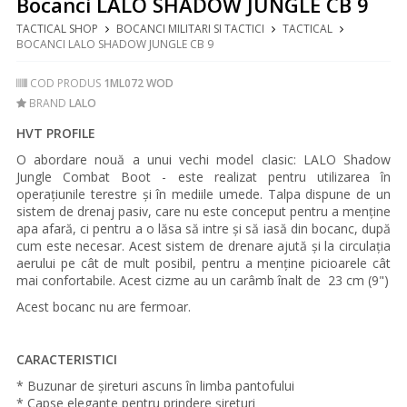
Bocanci LALO SHADOW JUNGLE CB 9
TACTICAL SHOP
BOCANCI MILITARI SI TACTICI
TACTICAL
BOCANCI LALO SHADOW JUNGLE CB 9
COD PRODUS
1ML072 WOD
BRAND
LALO
HVT PROFILE
O abordare nouă a unui vechi model clasic: LALO Shadow
Jungle Combat Boot - este realizat pentru utilizarea în
operațiunile terestre și în mediile umede. Talpa dispune de un
sistem de drenaj pasiv, care nu este conceput pentru a menține
apa afară, ci pentru a o lăsa să intre și să iasă din bocanc, după
cum este necesar. Acest sistem de drenare ajută și la circulația
aerului pe cât de mult posibil, pentru a menține picioarele cât
mai confortabile. Acest cizme au un carâmb înalt de 23 cm (9")
Acest bocanc nu are fermoar.
CARACTERISTICI
* Buzunar de șireturi ascuns în limba pantofului
* Capse elegante pentru prindere șireturi