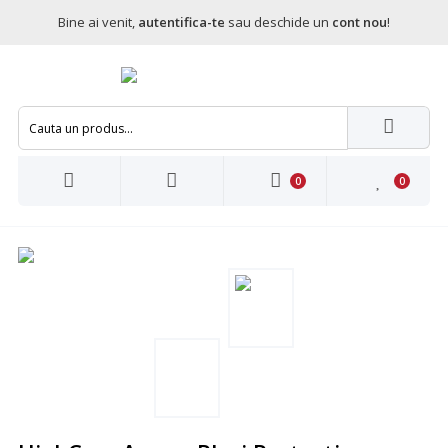
Bine ai venit,
autentifica-te
sau deschide un
cont nou
!
0
0