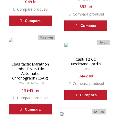
1049 lei
853 lei
Compara produsul
Compara produsul
Cumpara
Cumpara
Marathon
Sordin
Căști T2 CC
Neckband Sordin
Ceas tactic Marathon
Jumbo Diver/Pilot
3040
Automatic
3442 lei
Chronograph (CSAR)
WW194014SS-0130
Compara produsul
19948 lei
Cumpara
Compara produsul
Cumpara
KA-BAR