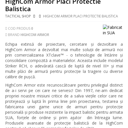
HighCom Armor Placi Protectie
Balistica
TACTICAL SHOP
HIGHCOM ARMOR PLACI PROTECTIE BALISTICA
COD PRODUS
0
BRAND
HIGHCOM ARMOR
Echipa extinsă de proiectare, cercetare și dezvoltare a
HighCom Armor a dezvoltat mai multe soluții de armură noi
prin comercializarea XTclave™ - o tehnologie de întărire și
consolidare compozită a materialelor. Aceasta include modelul
Striker RCH, o adevărată cască de luptă de nivel III+ și mai
multe plăci de armură pentru protecție la tragere cu diverse
calibre de pușcă.
HighCom Armor este recunoscătoare pentru privilegiul distinct
de a-i servi pe cei care ne servesc! Din 1997, ne-am dedicat
propriei noastre misiuni critice de a salva viețile celor care ne
protejează și luptă în prima linie prin proiectarea, testarea și
fabricarea unei game unice de armuri pentru protecție
personală și produse rezistente la impact balistic pentru armata
SUA, forțele de ordine și prim ajutor din întreaga lume.
Produsele avansate de protecție balistică de la HighCom