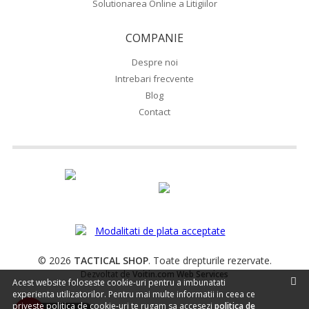
Solutionarea Online a Litigiilor
COMPANIE
Despre noi
Intrebari frecvente
Blog
Contact
© 2026
TACTICAL SHOP
. Toate drepturile rezervate.
Dezvoltat de
Voitin.com Web Services
Acest website foloseste cookie-uri pentru a imbunatati
experienta utilizatorilor. Pentru mai multe informatii in ceea ce
priveste politica de cookie-uri te rugam sa accesezi
politica de