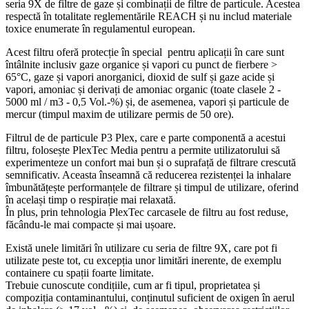
seria 9X de filtre de gaze și combinații de filtre de particule. Acestea
respectă în totalitate reglementările REACH și nu includ materiale
toxice enumerate în regulamentul european.
Acest filtru oferă protecție în special pentru aplicații în care sunt
întâlnite inclusiv gaze organice și vapori cu punct de fierbere >
65°C, gaze și vapori anorganici, dioxid de sulf și gaze acide și
vapori, amoniac și derivați de amoniac organic (toate clasele 2 -
5000 ml / m3 - 0,5 Vol.-%) și, de asemenea, vapori și particule de
mercur (timpul maxim de utilizare permis de 50 ore).
Filtrul de de particule P3 Plex, care e parte componentă a acestui
filtru, folosește PlexTec Media pentru a permite utilizatorului să
experimenteze un confort mai bun și o suprafață de filtrare crescută
semnificativ. Aceasta înseamnă că reducerea rezistenței la inhalare
îmbunătățește performanțele de filtrare și timpul de utilizare, oferind
în același timp o respirație mai relaxată.
În plus, prin tehnologia PlexTec carcasele de filtru au fost reduse,
făcându-le mai compacte și mai ușoare.
Există unele limitări în utilizare cu seria de filtre 9X, care pot fi
utilizate peste tot, cu excepția unor limitări inerente, de exemplu
containere cu spații foarte limitate.
Trebuie cunoscute condițiile, cum ar fi tipul, proprietatea și
compoziția contaminantului, conținutul suficient de oxigen în aerul