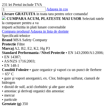
231 lei
Pretul include TVA
Adauga in cos
Livrare GRATUITA
in toata tara pentru orice comanda!
CUMPARA ACUM, PLATESTE MAI USOR
Selectati ratele
la cumparare pentru a va
imparti achizitia in plati lunare convenabile
Compara produsul
Adauga in lista de dorinte
Specificatii tehnice
Brand
MSA Safety Company
Protectie
Filtre
Marcaj
A2, B2, E2, K2, Hg P3
Standard Performanta / Nivel Protectie
• EN 143:2000/A1:2006;
• EN 14387;
• AS/NZS 1716:2003;
• EN 148-1
Conditii Folosire
• gaze organice şi vapori cu un punct de fierbere
> 65° C
• gaze şi vapori anorganici, ex. Clor, hidrogen sulfurat, cianură de
hidrogen
• dioxid de sulf, acid clorhidric şi alte gaze acide
• amoniac şi derivaţi organici din amoniac
• mercur
• particule
Greutate (g)
350