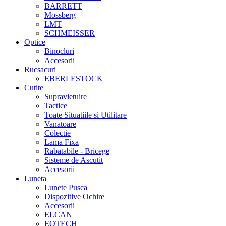
BARRETT
Mossberg
LMT
SCHMEISSER
Optice
Binocluri
Accesorii
Rucsacuri
EBERLESTOCK
Cuțite
Supravietuire
Tactice
Toate Situatiile si Utilitare
Vanatoare
Colectie
Lama Fixa
Rabatabile - Bricege
Sisteme de Ascutit
Accesorii
Luneta
Lunete Pusca
Dispozitive Ochire
Accesorii
ELCAN
EOTECH