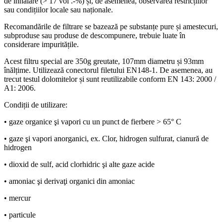
de inhalare (> 17 vol .-%) și, de asemenea, observarea restricțiilor
sau condițiilor locale sau naționale.
Recomandările de filtrare se bazează pe substanțe pure și amestecuri,
subproduse sau produse de descompunere, trebuie luate în
considerare impuritățile.
Acest filtru special are 350g greutate, 107mm diametru și 93mm
înălțime. Utilizează conectorul filetului EN148-1. De asemenea, au
trecut testul dolomitelor și sunt reutilizabile conform EN 143: 2000 /
A1: 2006.
Condiții de utilizare:
• gaze organice şi vapori cu un punct de fierbere > 65° C
• gaze şi vapori anorganici, ex. Clor, hidrogen sulfurat, cianură de
hidrogen
• dioxid de sulf, acid clorhidric şi alte gaze acide
• amoniac şi derivaţi organici din amoniac
• mercur
• particule