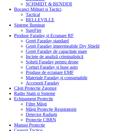
SCHMIDT & BENDER
Bocanci Militari si Tactici
Tactical
BELLEVILLE
Sisteme Iluminat
SureFire
Produse Faraday și Ecranare RF
Genți Faraday standard
Genți Faraday impermeabile Dry Shield
Genți Faraday de capacitate mare
Incinte de analiză criminalistică
Soluții Faraday pentru drone
Corturi Faraday și huse auto
Produse de ecranare EMF
Materiale Faraday și consumabile
Accesorii Faraday
Căști Protecție Zgomot
Radio Statii si Sisteme
Echipament Protectie
Filtre Măști
Măști Protecție Respiratorie
Detector Radiații
Protectie CBRN
Manusi Protectie
Ceasuri Tactice