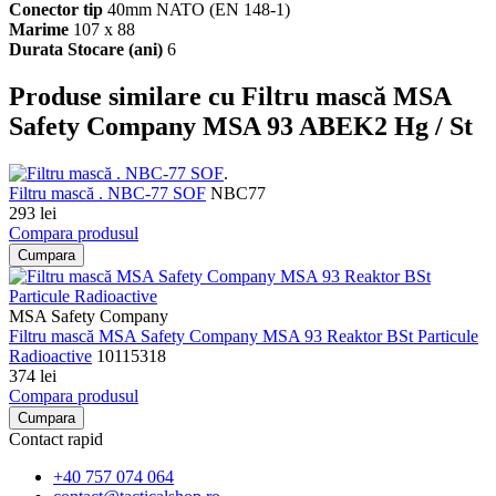
Conector tip
40mm NATO (EN 148-1)
Marime
107 x 88
Durata Stocare (ani)
6
Produse similare cu Filtru mască MSA
Safety Company MSA 93 ABEK2 Hg / St
.
Filtru mască . NBC-77 SOF
NBC77
293 lei
Compara produsul
Cumpara
MSA Safety Company
Filtru mască MSA Safety Company MSA 93 Reaktor BSt Particule
Radioactive
10115318
374 lei
Compara produsul
Cumpara
Contact rapid
+40 757 074 064