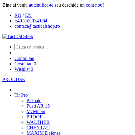
Bine ai venit,
autentifica-te
sau deschide un
cont nou
!
RO
/
EN
+40 757 074 064
contact@tacticalshop.ro
Contul tau
Cosul tau
0
Wishlist
0
PRODUSE
Tir Pro
Pistoale
Pusti AR 15
McMillan
PROOF
WALTHER
CHEYTAC
MAXIM Defense