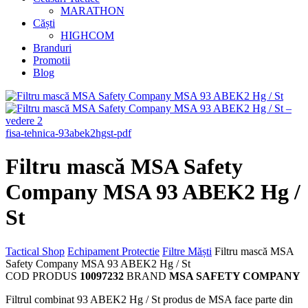
MARATHON
Căști
HIGHCOM
Branduri
Promotii
Blog
fisa-tehnica-93abek2hgst-pdf
Filtru mască MSA Safety
Company MSA 93 ABEK2 Hg /
St
Tactical Shop
Echipament Protectie
Filtre Măști
Filtru mască MSA
Safety Company MSA 93 ABEK2 Hg / St
COD PRODUS
10097232
BRAND
MSA SAFETY COMPANY
Filtrul combinat 93 ABEK2 Hg / St produs de MSA face parte din