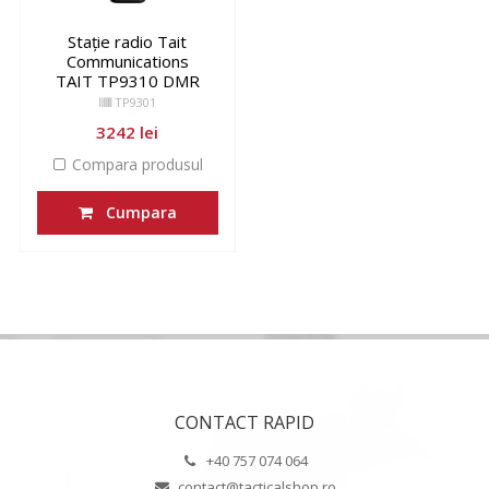
Stație radio Tait
Communications
TAIT TP9310 DMR
TP9301
3242 lei
Compara produsul
Cumpara
CONTACT RAPID
+40 757 074 064
contact@tacticalshop.ro