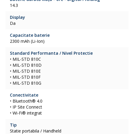
14.3
Display
Da
Capacitate baterie
2300 mAh (Li-Ion)
Standard Performanta / Nivel Protectie
• MIL-STD 810C
• MIL-STD 810D
• MIL-STD 810E
• MIL-STD 810F
• MIL-STD 810G
Conectivitate
• Bluetooth® 4.0
• IP Site Connect
• Wi-Fi® integrat
Tip
Statie portabila / Handheld