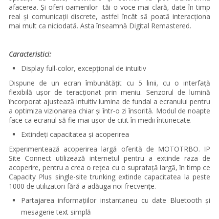
afacerea. Și oferi oamenilor tăi o voce mai clară, date în timp
real și comunicații discrete, astfel încât să poată interacționa
mai mult ca niciodată. Asta înseamnă Digital Remastered.
Caracteristici:
Display full-color, excepțional de intuitiv
Dispune de un ecran îmbunătățit cu 5 linii, cu o interfață
flexibilă ușor de teracționat prin meniu. Senzorul de lumină
încorporat ajustează intuitiv lumina de fundal a ecranului pentru
a optimiza vizionarea chiar și într-o zi însorită. Modul de noapte
face ca ecranul să fie mai ușor de citit în medii întunecate.
Extindeți capacitatea și acoperirea
Experimentează acoperirea largă oferită de MOTOTRBO. IP
Site Connect utilizează internetul pentru a extinde raza de
acoperire, pentru a crea o rețea cu o suprafață largă, în timp ce
Capacity Plus single-site trunking
extinde capacitatea la peste
1000 de utilizatori fără a adăuga noi frecvențe.
Partajarea informațiilor instantaneu cu date Bluetooth și
mesagerie text simplă