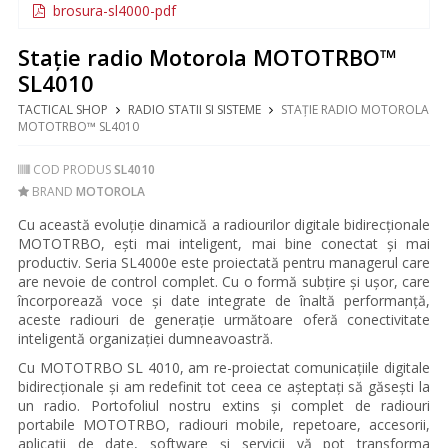
brosura-sl4000-pdf
Stație radio Motorola MOTOTRBO™
SL4010
TACTICAL SHOP
RADIO STATII SI SISTEME
STAȚIE RADIO MOTOROLA
MOTOTRBO™ SL4010
COD PRODUS
SL4010
BRAND
MOTOROLA
Cu această evoluție dinamică a radiourilor digitale bidirecționale
MOTOTRBO, ești mai inteligent, mai bine conectat și mai
productiv. Seria SL4000e este proiectată pentru managerul care
are nevoie de control complet. Cu o formă subțire și ușor, care
încorporează voce și date integrate de înaltă performanță,
aceste radiouri de generație următoare oferă conectivitate
inteligentă organizației dumneavoastră.
Cu MOTOTRBO SL 4010, am re-proiectat comunicațiile digitale
bidirecționale și am redefinit tot ceea ce așteptați să găsești la
un radio. Portofoliul nostru extins și complet de radiouri
portabile MOTOTRBO, radiouri mobile, repetoare, accesorii,
aplicații de date, software și servicii vă pot transforma