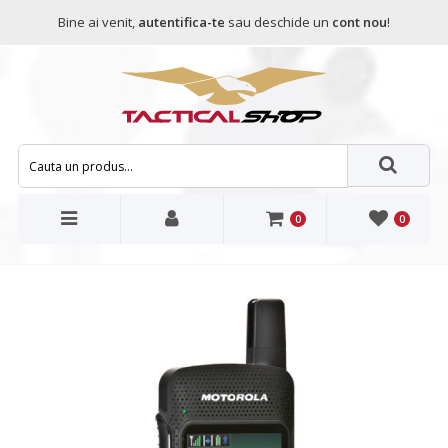
Bine ai venit,
autentifica-te
sau deschide un
cont nou
!
0
0