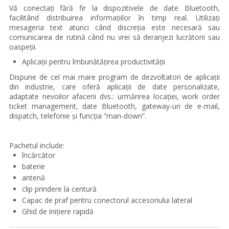
Vă conectați fără fir la dispozitivele de date Bluetooth,
facilitând distribuirea informațiilor în timp real. Utilizați
mesageria text atunci când discreția este necesară sau
comunicarea de rutină când nu vrei să deranjezi lucrătorii sau
oaspeții.
Aplicații pentru îmbunătățirea productivității
Dispune de cel mai mare program de dezvoltatori de aplicații
din industrie, care oferă aplicații de date personalizate,
adaptate nevoilor afacerii dvs.: urmărirea locației,
work order
ticket management
, date Bluetooth, gateway-uri de e-mail,
dispatch, telefonie și funcția ”
man-down”
.
Pachetul include:
încărcător
baterie
antenă
clip prindere la centură
Capac de praf pentru conectorul accesoriului lateral
Ghid de inițiere rapidă