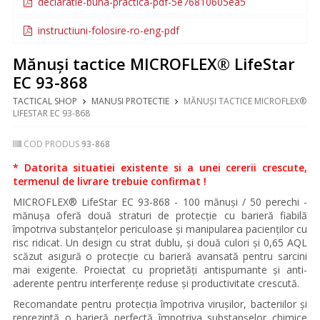
declaratie-buna-practica-pdf-5e76810605ea5
instructiuni-folosire-ro-eng-pdf
Mănuși tactice MICROFLEX® LifeStar
EC 93-868
TACTICAL SHOP
MANUSI PROTECTIE
MĂNUȘI TACTICE MICROFLEX®
LIFESTAR EC 93-868
COD PRODUS
93-868
* Datorita situatiei existente si a unei cererii crescute,
termenul de livrare trebuie confirmat !
MICROFLEX® LifeStar EC 93-868 - 100 mănuși / 50 perechi -
mănușa oferă două straturi de protecție cu barieră fiabilă
împotriva substanțelor periculoase și manipularea pacienților cu
risc ridicat. Un design cu strat dublu, și două culori și 0,65 AQL
scăzut asigură o protecție cu barieră avansată pentru sarcini
mai exigente. Proiectat cu proprietăți antispumante și anti-
aderente pentru interferențe reduse și productivitate crescută.
Recomandate pentru protecția împotriva virușilor, bacteriilor și
reprezintă o barieră perfectă împotriva substanșelor chimice