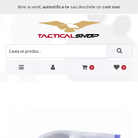
Bine ai venit,
autentifica-te
sau deschide un
cont nou
!
0
0