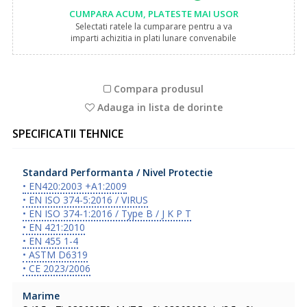
CUMPARA ACUM, PLATESTE MAI USOR
Selectati ratele la cumparare pentru a va
imparti achizitia in plati lunare convenabile
Compara produsul
Adauga in lista de dorinte
SPECIFICATII TEHNICE
Standard Performanta / Nivel Protectie
• EN420:2003 +A1:2009
• EN ISO 374-5:2016 / VIRUS
• EN ISO 374-1:2016 / Type B / J K P T
• EN 421:2010
• EN 455 1-4
• ASTM D6319
• CE 2023/2006
Marime