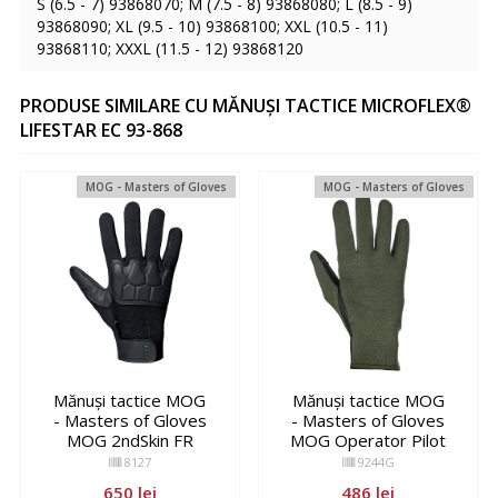
S (6.5 - 7) 93868070; M (7.5 - 8) 93868080; L (8.5 - 9)
93868090; XL (9.5 - 10) 93868100; XXL (10.5 - 11)
93868110; XXXL (11.5 - 12) 93868120
PRODUSE SIMILARE CU MĂNUȘI TACTICE MICROFLEX®
LIFESTAR EC 93-868
MOG - Masters of Gloves
MOG - Masters of Gloves
Mănuși tactice MOG
Mănuși tactice MOG
- Masters of Gloves
- Masters of Gloves
MOG 2ndSkin FR
MOG Operator Pilot
8127
9244G
650 lei
486 lei