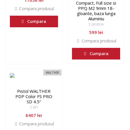
17056 lei
Compact, Full size si
PPQ M2 9mm 18-
Compara produsul
gloante, baza lunga
Aluminiu
Cumpara
2855356
599 lei
Compara produsul
Cumpara
WALTHER
Pistol WALTHER
PDP Color FS PRO
SD 4.5‘’
287
6407 lei
Compara produsul