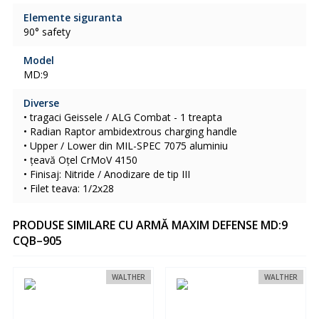
Elemente siguranta
90° safety
Model
MD:9
Diverse
• tragaci Geissele / ALG Combat - 1 treapta
• Radian Raptor ambidextrous charging handle
• Upper / Lower din MIL-SPEC 7075 aluminiu
• țeavă Oțel CrMoV 4150
• Finisaj: Nitride / Anodizare de tip III
• Filet teava: 1/2x28
PRODUSE SIMILARE CU ARMĂ MAXIM DEFENSE MD:9
CQB–905
WALTHER
WALTHER