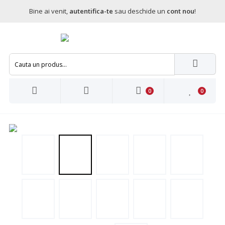
Bine ai venit,
autentifica-te
sau deschide un
cont nou
!
0
0