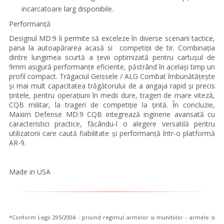
incarcatoare larg disponibile.
Performanță
Designul MD:9 îi permite să exceleze în diverse scenarii tactice,
pana la autoapărarea acasă si competiții de tir. Combinația
dintre lungimea scurtă a țevii optimizată pentru cartușul de
9mm asigură performanțe eficiente, păstrând în același timp un
profil compact. Trăgaciul
Geissele
/ ALG Combat îmbunătățește
și mai mult capacitatea trăgătorului de a angaja rapid și precis
țintele, pentru operațiuni în medii dure, trageri de mare viteză,
CQB militar, la trageri de competiție la țintă. În concluzie,
Maxim Defense MD:9 CQB integrează inginerie avansată cu
caracteristici practice, făcându-l o alegere versatilă pentru
utilizatorii care caută fiabilitate și performanță într-o platformă
AR-9.
Made in USA
*Conform Legii 295/2004 - privind regimul armelor si munitiilor - armele si