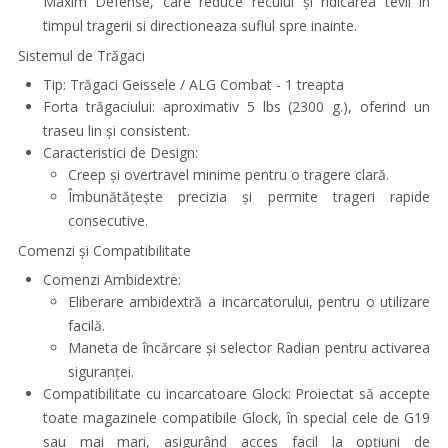
Maxim Defense, care reduce reculul și ridicarea tevii in
timpul tragerii si directioneaza suflul spre inainte.
Sistemul de Trăgaci
Tip: Trăgaci Geissele / ALG Combat - 1 treapta
Forta trăgaciului: aproximativ 5 lbs (2300 g.), oferind un
traseu lin și consistent.
Caracteristici de Design:
Creep și overtravel minime pentru o tragere clară.
Îmbunătățește precizia și permite trageri rapide
consecutive.
Comenzi și Compatibilitate
Comenzi Ambidextre:
Eliberare ambidextră a incarcatorului, pentru o utilizare
facilă.
Maneta de încărcare și selector Radian pentru activarea
siguranței.
Compatibilitate cu incarcatoare Glock: Proiectat să accepte
toate magazinele compatibile Glock, în special cele de G19
sau mai mari, asigurând acces facil la opțiuni de