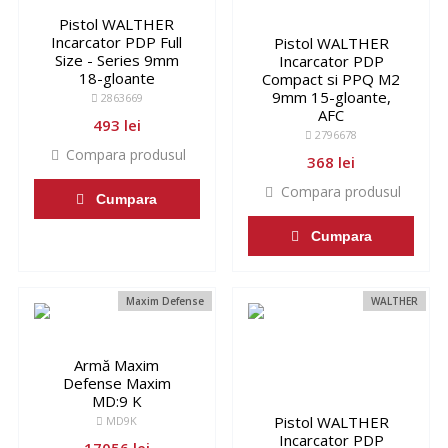
Pistol WALTHER
Incarcator PDP Full
Pistol WALTHER
Size - Series 9mm
Incarcator PDP
18-gloante
Compact si PPQ M2
9mm 15-gloante,
2863669
AFC
493 lei
2796678
Compara produsul
368 lei
Compara produsul
Cumpara
Cumpara
Maxim Defense
WALTHER
Armă Maxim
Defense Maxim
MD:9 K
Pistol WALTHER
MD9K
Incarcator PDP