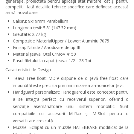
generație, proiectată pentru aplicații atât militare, cât și pentru
competitii. Iată detaliile tehnice specifice care definesc această
armă inovatoare:
Calibru: 9x19mm Parabellum
Lungimea țevii: 5.8" (147.32 mm)
Greutate: 2.77 kg
Compoziție MaterialUpper / Lower: Aluminiu 7075
Finisaj: Nitride / Anodizare de tip III
Material țeavă: Oțel CrMoV 4150
Pasul filetului la capat țeava: 1/2 - 28 Tpi
Caracteristici de Design
Țeavă F
ree-float
: MD:9 dispune de o țevă
free-float
care
îmbunătățește precizia prin minimizarea armonicelor țevii.
Handguard personalizat: Handguardul este conceput pentru
a se integra perfect cu receiverul superior, oferind o
senzație asemănătoare unui sistem monolitic. Sunt
compatibile cu accesorii M-Rax și M-Slot pentru o
versatilitate crescută.
Muzzle: Echipat cu un muzzle HATEBRAKE modificat de la