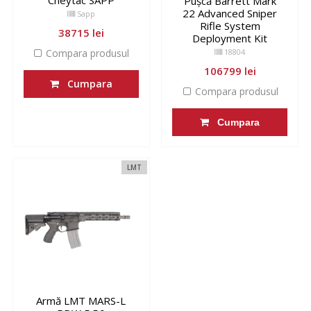
Cheytac SAPP
Pușcă Barrett Mark
22 Advanced Sniper
Sapp
Rifle System
38715 lei
Deployment Kit
Compara produsul
18804
106799 lei
Cumpara
Compara produsul
Cumpara
LMT
Armă LMT MARS-L