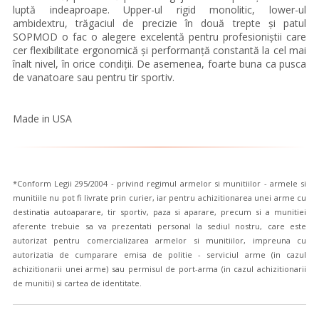
luptă indeaproape. Upper-ul rigid monolitic, lower-ul
ambidextru, trăgaciul de precizie în două trepte și patul
SOPMOD o fac o alegere excelentă pentru profesioniștii care
cer flexibilitate ergonomică și performanță constantă la cel mai
înalt nivel, în orice condiții. De asemenea, foarte buna ca pusca
de vanatoare sau pentru tir sportiv.
Made in USA
*Conform Legii 295/2004 - privind regimul armelor si munitiilor - armele si
munitiile nu pot fi livrate prin curier, iar pentru achizitionarea unei arme cu
destinatia autoaparare, tir sportiv, paza si aparare, precum si a munitiei
aferente trebuie sa va prezentati personal la sediul nostru, care este
autorizat pentru comercializarea armelor si munitiilor, impreuna cu
autorizatia de cumparare emisa de politie - serviciul arme (in cazul
achizitionarii unei arme) sau permisul de port-arma (in cazul achizitionarii
de munitii) si cartea de identitate.