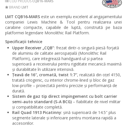
COD PRODUS
CQB16-MARS
BRAND
LMT
LMT CQB16‑MARS
este un exemplu excelent al angajamentului
companiei Lewis Machine & Tool pentru realizarea unei
carabine compacte, capabile de luptă, construită pe baza
platformei legendare Monolithic Rail Platform.
Specificații tehnice
Upper Receiver „CQB”
: frezat dintr-o singură piesă forjată
de aluminiu de calitate aerospațială (Monolithic Rail
Platform), care integrează handguard-ul și partea
superioară a receiverului pentru rigiditate mecanică maximă
și durabilitate în utilizare intensivă.
Țeavă de 16″, cromată, twist 1:7″
, realizată din oțel 4150,
tratată criogenic, cu interior chrome-lined și bloc de gaz
low-profile – proiectată pentru precizie și performanță de
durată.
Sistem de gaz tip direct impingement cu bolt carrier
semi-auto standard (S-A BCG)
– fiabilitate de nivel militar
și compatibilitate completă.
Rail Quad 1913 Picatinny
: șină superioară de 14.5″ plus
segmente laterale și inferioare pentru montarea rapidă a
accesoriilor.