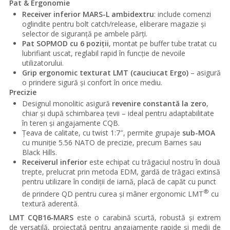
Pat & Ergonomie
Receiver inferior MARS-L ambidextru
: include comenzi
oglindite pentru bolt catch/release, eliberare magazie și
selector de siguranță pe ambele părți.
Pat SOPMOD cu 6 poziții
, montat pe buffer tube tratat cu
lubrifiant uscat, reglabil rapid în funcție de nevoile
utilizatorului.
Grip ergonomic texturat LMT (cauciucat Ergo)
– asigură
o prindere sigură și confort în orice mediu.
Precizie
Designul monolitic asigură
revenire constantă la zero
,
chiar și după schimbarea țevii – ideal pentru adaptabilitate
în teren și angajamente CQB.
Țeava de calitate, cu twist 1:7″, permite grupaje
sub-MOA
cu muniție 5.56 NATO de precizie, precum Barnes sau
Black Hills.
Receiverul inferior
este echipat cu trăgaciul nostru în două
trepte, prelucrat prin metoda EDM, gardă de trăgaci extinsă
pentru utilizare în condiții de iarnă, placă de capăt cu punct
®
de prindere QD pentru curea și mâner ergonomic LMT
cu
textură aderentă.
LMT CQB16‑MARS
este o carabină scurtă, robustă și extrem
de versatilă, proiectată pentru angajamente rapide și medii de