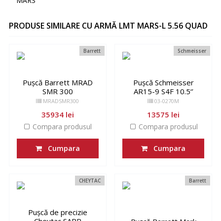
MARS
PRODUSE SIMILARE CU ARMĂ LMT MARS-L 5.56 QUAD
Barrett
Schmeisser
Pușcă Barrett MRAD
Pușcă Schmeisser
SMR 300
AR15-9 S4F 10.5​‘’
MRADSMR300
03-0270M
35934 lei
13575 lei
Compara produsul
Compara produsul
Cumpara
Cumpara
CHEYTAC
Barrett
Pușcă de precizie