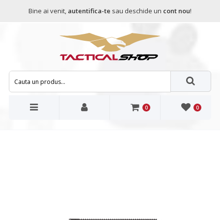
Bine ai venit,
autentifica-te
sau deschide un
cont nou
!
0
0