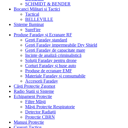
SCHMIDT & BENDER
Bocanci Militari si Tactici
Tactical
BELLEVILLE
Sisteme Iluminat
SureFire
Produse Faraday și Ecranare RF
Genți Faraday standard
Genți Faraday impermeabile Dry Shield
Genți Faraday de capacitate mare
Incinte de analiză criminalistică
Soluții Faraday pentru drone
Corturi Faraday și huse auto
Produse de ecranare EMF
Materiale Faraday și consumabile
Accesorii Faraday
Căști Protecție Zgomot
Radio Statii si Sisteme
Echipament Protectie
Filtre Măști
Măști Protecție Respiratorie
Detector Radiații
Protectie CBRN
Manusi Protectie
Ceasuri Tactice