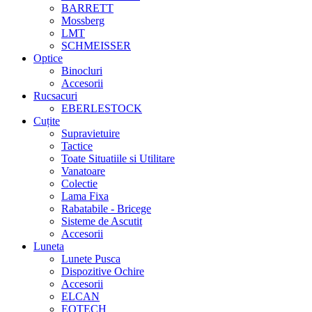
BARRETT
Mossberg
LMT
SCHMEISSER
Optice
Binocluri
Accesorii
Rucsacuri
EBERLESTOCK
Cuțite
Supravietuire
Tactice
Toate Situatiile si Utilitare
Vanatoare
Colectie
Lama Fixa
Rabatabile - Bricege
Sisteme de Ascutit
Accesorii
Luneta
Lunete Pusca
Dispozitive Ochire
Accesorii
ELCAN
EOTECH