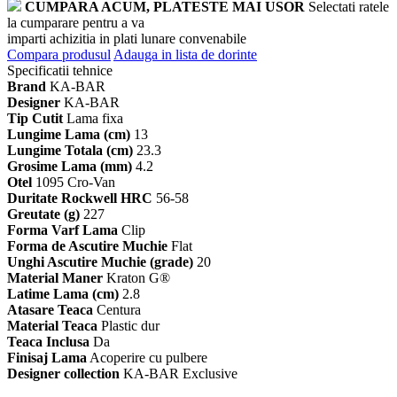
CUMPARA ACUM, PLATESTE MAI USOR
Selectati ratele
la cumparare pentru a va
imparti achizitia in plati lunare convenabile
Compara produsul
Adauga in lista de dorinte
Specificatii tehnice
Brand
KA-BAR
Designer
KA-BAR
Tip Cutit
Lama fixa
Lungime Lama (cm)
13
Lungime Totala (cm)
23.3
Grosime Lama (mm)
4.2
Otel
1095 Cro-Van
Duritate Rockwell HRC
56-58
Greutate (g)
227
Forma Varf Lama
Clip
Forma de Ascutire Muchie
Flat
Unghi Ascutire Muchie (grade)
20
Material Maner
Kraton G®
Latime Lama (cm)
2.8
Atasare Teaca
Centura
Material Teaca
Plastic dur
Teaca Inclusa
Da
Finisaj Lama
Acoperire cu pulbere
Designer collection
KA-BAR Exclusive