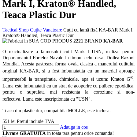
Mark I, Kraton® Handled,
Teaca Plastic Dur
Tactical Shop
Cuțite
Vanatoare
Cuțit cu lamă fixă KA-BAR Mark I,
Kraton® Handled, Teaca Plastic Dur
COD PRODUS
2221
BRAND
KA-BAR
O reactualizare a faimosului cutit Mark I USN, realizat pentru
Departamantul Fortelor Navale in timpul celui de-al Doilea Razboi
Mondial. Acesta pastreaza f
orma ovala clasica a manerului cutitului
original KA-BAR,
si a fost imbunatatita cu un material aproape
®
impermeabil la transpiratie, chimicale, apa si uzura:
Kraton G
.
Lama
este imbunatatit cu un strat de acoperire cu pulbere epoxidica,
pentru o suprafata mai rezistenta la coroziune si non-
reflectiva.
Lama este inscriptionata cu "USN".
Teaca din plastic dur, compatibila MOLLE, este inclusa.
551 lei
Pretul include TVA
Adauga in cos
Livrare GRATUITA
in toata tara pentru orice comanda!