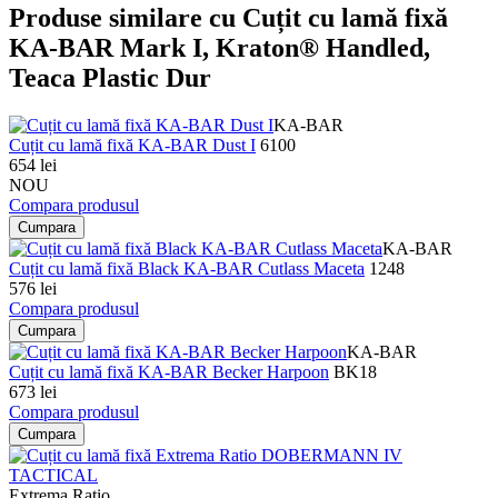
Produse similare cu Cuțit cu lamă fixă
KA-BAR Mark I, Kraton® Handled,
Teaca Plastic Dur
KA-BAR
Cuțit cu lamă fixă KA-BAR Dust I
6100
654 lei
NOU
Compara produsul
Cumpara
KA-BAR
Cuțit cu lamă fixă Black KA-BAR Cutlass Maceta
1248
576 lei
Compara produsul
Cumpara
KA-BAR
Cuțit cu lamă fixă KA-BAR Becker Harpoon
BK18
673 lei
Compara produsul
Cumpara
Extrema Ratio