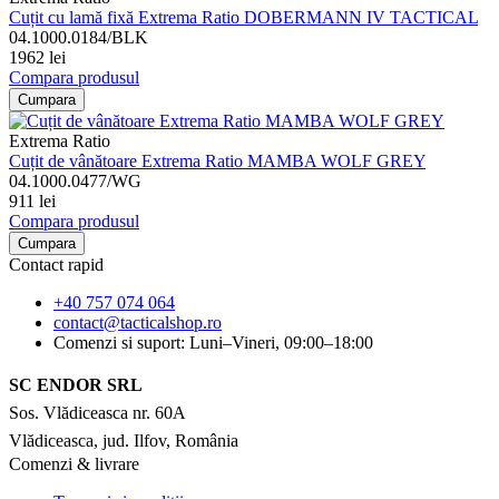
Cuțit cu lamă fixă Extrema Ratio DOBERMANN IV TACTICAL
04.1000.0184/BLK
1962 lei
Compara produsul
Cumpara
Extrema Ratio
Cuțit de vânătoare Extrema Ratio MAMBA WOLF GREY
04.1000.0477/WG
911 lei
Compara produsul
Cumpara
Contact rapid
+40 757 074 064
contact@tacticalshop.ro
Comenzi si suport: Luni–Vineri, 09:00–18:00
SC ENDOR SRL
Sos. Vlădiceasca nr. 60A
Vlădiceasca, jud. Ilfov, România
Comenzi & livrare