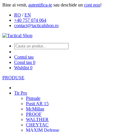
Bine ai venit,
autentifica-te
sau deschide un
cont nou
!
RO
/
EN
+40 757 074 064
contact@tacticalshop.ro
Contul tau
Cosul tau
0
Wishlist
0
PRODUSE
Tir Pro
Pistoale
Pusti AR 15
McMillan
PROOF
WALTHER
CHEYTAC
MAXIM Defense