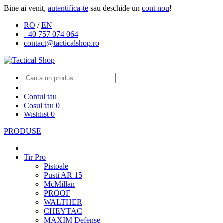
Bine ai venit,
autentifica-te
sau deschide un
cont nou
!
RO
/
EN
+40 757 074 064
contact@tacticalshop.ro
Contul tau
Cosul tau
0
Wishlist
0
PRODUSE
Tir Pro
Pistoale
Pusti AR 15
McMillan
PROOF
WALTHER
CHEYTAC
MAXIM Defense