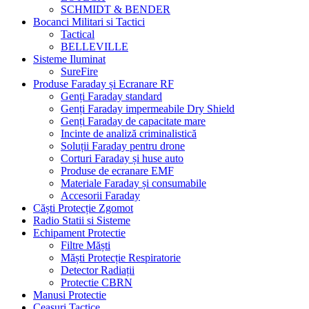
SCHMIDT & BENDER
Bocanci Militari si Tactici
Tactical
BELLEVILLE
Sisteme Iluminat
SureFire
Produse Faraday și Ecranare RF
Genți Faraday standard
Genți Faraday impermeabile Dry Shield
Genți Faraday de capacitate mare
Incinte de analiză criminalistică
Soluții Faraday pentru drone
Corturi Faraday și huse auto
Produse de ecranare EMF
Materiale Faraday și consumabile
Accesorii Faraday
Căști Protecție Zgomot
Radio Statii si Sisteme
Echipament Protectie
Filtre Măști
Măști Protecție Respiratorie
Detector Radiații
Protectie CBRN
Manusi Protectie
Ceasuri Tactice