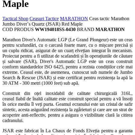
Maple
Tactical Shop
Ceasuri Tactice
MARATHON
Ceas tactic Marathon
Jumbo Diver`s Quartz (JSAR) Red Maple
COD PRODUS
WW194018SS-0430
BRAND
MARATHON
Marathon Diver's Automatic LGP (Le Grand Plongeur) este un ceas
pentru scufundări, cu o carcasă foarte mare, cu o mișcare precisă
și
un cuplu ridicat,
asigurat de un cuarț elvețian integrat în mecanism.
Proiectat pentru a fi utilizat de scafandrii și în operațiunile de căutare
și salvare (SAR),
Div
er's Automatic
LGP
este un ceas construit
conform standardelor ISO 6425,
pentru a rezista condițiilor cele mai
extreme. Ceasul este, de asemenea, cunoscut sub numele de Jumbo
Search & Rescue (JSAR) și este certificat pentru rezistența la apă la
30 ATM - 300 metri (1000 feet) sub apă.
Construit din oțel inoxidabil de calitate chirurgicală 316L,
ceasul fiabil de înaltă calitate este construit special pentru a vă însoți
în orice mediu îl veți purta. Geamul ecranului este un cristal de safir
sintetic, acesta asigurând rezistența la zgârieturi și care are un strat de
acoperire anti-reflectiv, pentru a asigura o vizibilitate clară la citirea
cadranului.
JSAR
este fabricat în La Chaux de Fonds Elveția pentru a garanta