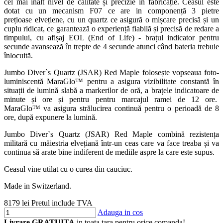
cel mai înalt nivel de calitate și precizie în fabricație. Ceasul este
dotat cu un mecanism F07 ce are in componență 3 pietre
prețioase elvețiene, cu un quartz ce asigură
o mișcare precisă
și un
cuplu ridicat, ce garantează
o experiență fiabilă și precisă de redare a
timpului
, cu afișaj EOL (End of Life) - brațul indicator pentru
secunde avansează în trepte de 4 secunde atunci când bateria trebuie
înlocuită.
Jumbo Diver`s Quartz (JSAR) Red Maple folosește
vopseaua foto-
luminiscentă MaraGlo™
pentru a asigura vizibilitate constantă în
situații de lumină slabă a markerilor de oră, a brațele indicatoare de
minute și ore și pentru pentru marcajul ramei de 12 ore.
MaraGlo™
va asigura strălucirea continuă pentru o perioadă de 8
ore, după expunere la lumină.
Jumbo Diver`s Quartz (JSAR) Red Maple
combină rezistența
militară cu măiestria elvețiană într-un ceas care va face treaba și va
continua să arate bine indiferent de mediile aspre la care este supus.
Ceasul vine utilat cu o curea din cauciuc.
Made in Switzerland.
8179 lei
Pretul include TVA
Adauga in cos
Livrare GRATUITA
in toata tara pentru orice comanda!