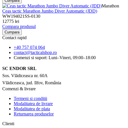
Cumpara
Marathon
Ceas tactic Marathon Jumbo Diver Automatic (JDD)
WW194021SS-0130
12775 lei
Compara produsul
Cumpara
Contact rapid
+40 757 074 064
contact@tacticalshop.ro
Comenzi si suport: Luni–Vineri, 09:00–18:00
SC ENDOR SRL
Sos. Vlădiceasca nr. 60A
Vlădiceasca, jud. Ilfov, România
Comenzi & livrare
Termeni si conditii
Modalitatea de livrare
Modalitatea de plata
Returnarea produselor
Clienti