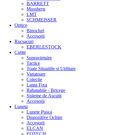
BARRETT
Mossberg
LMT
SCHMEISSER
Optice
Binocluri
Accesorii
Rucsacuri
EBERLESTOCK
Cuțite
Supravietuire
Tactice
Toate Situatiile si Utilitare
Vanatoare
Colectie
Lama Fixa
Rabatabile - Bricege
Sisteme de Ascutit
Accesorii
Luneta
Lunete Pusca
Dispozitive Ochire
Accesorii
ELCAN
EOTECH