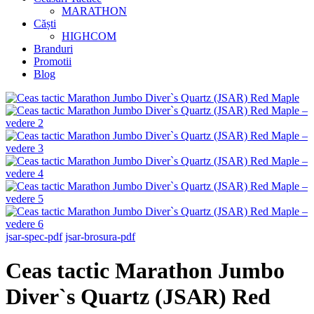
MARATHON
Căști
HIGHCOM
Branduri
Promotii
Blog
jsar-spec-pdf
jsar-brosura-pdf
Ceas tactic Marathon Jumbo
Diver`s Quartz (JSAR) Red