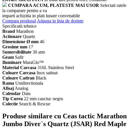
CUMPARA ACUM, PLATESTE MAI USOR
Selectati ratele
la cumparare pentru a va
imparti achizitia in plati lunare convenabile
Compara produsul
Adauga in lista de dorinte
Specificatii tehnice
Brand
Marathon
Actionare
Quartz
Dimensiune Ø mm
46
Grosime mm
17
Sumersibilitate
30 atm
Geam
Safir
Iluminare
MaraGlo™
Material Carcasa
316L Stainless Steel
Culoare Carcasa
Inox satinat
Culoare Cadran
Black
Rama
Unidirectionala
Afisaj
Analog
Calendar
Data
Tip Curea
22 mm cauciuc negru
Colectie
Search & Rescue
Produse similare cu Ceas tactic Marathon
Jumbo Diver`s Quartz (JSAR) Red Maple