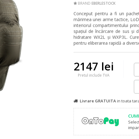
BRAND
EBERLESTOCK
Conceput pentru a fi un pachet
mărimea unei arme
tactice
, LoD
interiorul compartimentului prin
spațiul de încărcare de sus și
hidratare WX2L și WXP3L. Cur
pentru eliberarea rapidă a diverse
2147 lei
Pretul include TVA
Livrare GRATUITA
in toata ta
CUMP
Selec
impart