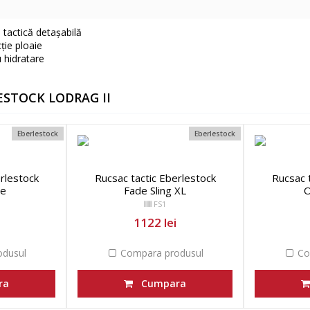
tactică detașabilă
ție ploaie
 hidratare
ESTOCK LODRAG II
Eberlestock
Eberlestock
rlestock
Rucsac tactic Eberlestock
Rucsac 
de
Fade Sling XL
FS1
1122 lei
dusul
Compara produsul
Co
ra
Cumpara