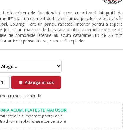
 tactic extrem de funcțional și ușor, cu o teacă integrată de
rag II™ este un element de bază în lumea puștilor de precizie. În
cipal, LoDrag II are un panou rabatabil interior pentru a separa
 de jos, și un manșon de hidratare pentru sistemele noastre de
elele de compresie laterale au acum catarame HD de 25 mm
lor articole prinse lateral, cum ar fi trepiede.
Adauga in cos
ra pentru orice comanda!
ARA ACUM, PLATESTE MAI USOR
tati ratele la cumparare pentru a va
i achizitia in plati lunare convenabile