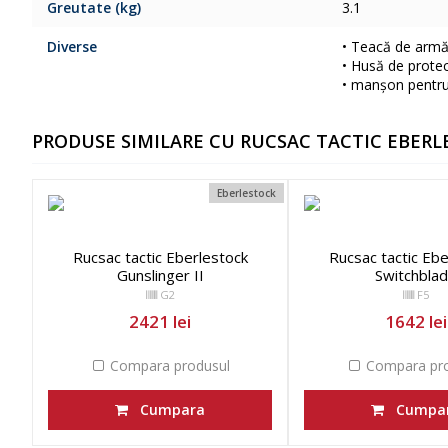
Greutate (kg)
3.1
Diverse
• Teacă de armă 
• Husă de protec
• manșon pentru
PRODUSE SIMILARE CU RUCSAC TACTIC EBERL
Eberlestock
Rucsac tactic Eberlestock
Rucsac tactic Ebe
Gunslinger II
Switchbla
G2
F5
2421 lei
1642 lei
Compara produsul
Compara pro
Cumpara
Cumpa