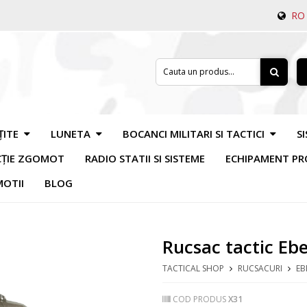
RO
ȚITE
LUNETA
BOCANCI MILITARI SI TACTICI
S
CȚIE ZGOMOT
RADIO STATII SI SISTEME
ECHIPAMENT PR
OTII
BLOG
Rucsac tactic Eb
TACTICAL SHOP
RUCSACURI
EB
COD PRODUS
X31