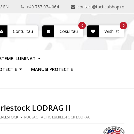
/
EN
+40 757 074 064
contact@tacticalshop.ro
0
0
Contul tau
Cosul tau
Wishlist
ISTEME ILUMINAT
OTECTIE
MANUSI PROTECTIE
erlestock LODRAG II
ERLESTOCK
RUCSAC TACTIC EBERLESTOCK LODRAG II