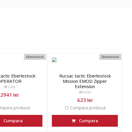
Eberlestock
Eberlestock
tactic Eberlestock
Rucsac tactic Eberlestock
OPERATOR
Mission EMOD Zipper
Extension
G4M
MZM
2941 lei
623 lei
mpara produsul
Compara produsul
Cumpara
Cumpara