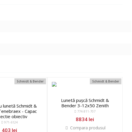
Schmidt & Bender
Schmidt & Bender
Lunetă pușcă Schmidt &
Bender 3-12x50 Zenith
u lunetă Schmidt &
Tenebraex - Capac
774-811-707
ectie obiectiv
8834 lei
971-6124
Compara produsul
403 lei