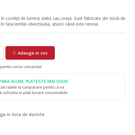
în condiții de lumină slabă sau ceață. Sunt fabricate din sticlă de
e în fața lentilei obiectivului, atunci când este nevoie.
Adauga in cos
a pentru orice comanda!
ARA ACUM, PLATESTE MAI USOR
tati ratele la cumparare pentru a va
i achizitia in plati lunare convenabile
a in lista de dorinte