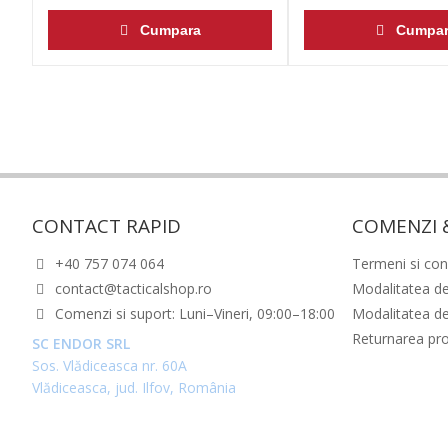
Cumpara
Cumpar
CONTACT RAPID
COMENZI 
+40 757 074 064
Termeni si cond
contact@tacticalshop.ro
Modalitatea de
Comenzi si suport: Luni–Vineri, 09:00–18:00
Modalitatea de
Returnarea pr
SC ENDOR SRL
Sos. Vlădiceasca nr. 60A
Vlădiceasca, jud. Ilfov, România