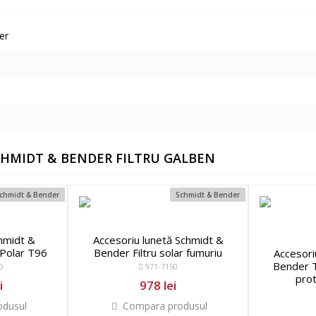
er
CHMIDT & BENDER FILTRU GALBEN
chmidt & Bender
Schmidt & Bender
hmidt &
Accesoriu lunetă Schmidt &
Polar T96
Bender Filtru solar fumuriu
Accesori
Bender 
D
971-7150
prot
i
978 lei
dusul
Compara produsul