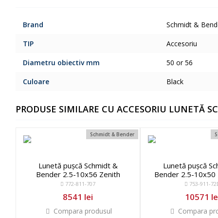
Brand
Schmidt & Bend
TIP
Accesoriu
Diametru obiectiv mm
50 or 56
Culoare
Black
PRODUSE SIMILARE CU ACCESORIU LUNETĂ S
Schmidt & Bender
S
Lunetă pușcă Schmidt &
Lunetă pușcă Sc
Bender 2.5-10x56 Zenith
Bender 2.5-10x50 
772-811-707
753-911-72
8541 lei
10571 le
Compara produsul
Compara pro