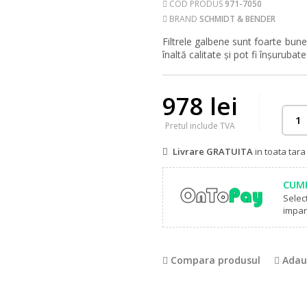
COD PRODUS
971-7050
BRAND
SCHMIDT & BENDER
Filtrele galbene sunt foarte bune 
înaltă calitate și pot fi înșurubat
978 lei
Pretul include TVA
Livrare GRATUITA
in toata tar
CUMP
Selec
impart
Compara produsul
Adaug