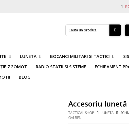
R
ITE
LUNETA
BOCANCI MILITARI SI TACTICI
SI
CȚIE ZGOMOT
RADIO STATII SI SISTEME
ECHIPAMENT PR
OTII
BLOG
Accesoriu lunetă
TACTICAL SHOP
LUNETA
SCHM
GALBEN