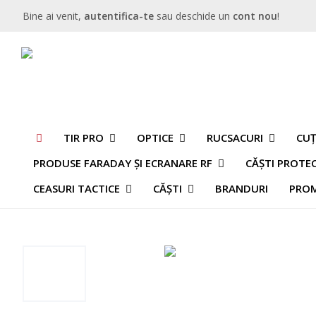
Bine ai venit,
autentifica-te
sau deschide un
cont nou
!
TIR PRO
OPTICE
RUCSACURI
CUȚ
PRODUSE FARADAY ȘI ECRANARE RF
CĂȘTI PROTE
CEASURI TACTICE
CĂȘTI
BRANDURI
PROM