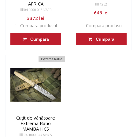
AFRICA
1252
04.1000.0184/AFR
646 lei
3372 lei
Compara produsul
Compara produsul
Cumpara
Cumpara
Extrema Ratio
Cuțit de vânătoare
Extrema Ratio
MAMBA HCS
04.1000.0477/HCS