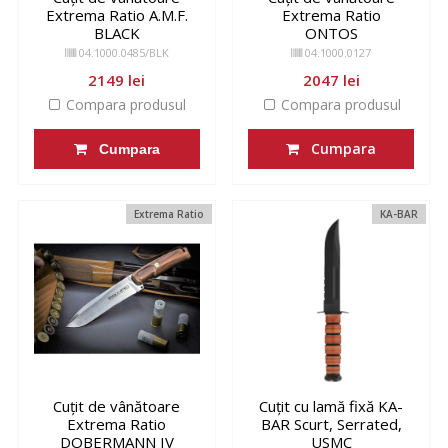
Extrema Ratio A.M.F.
Extrema Ratio
BLACK
ONTOS
04.1000.0485/BLK
04.1000.0127
2149 lei
2047 lei
Compara produsul
Compara produsul
Cumpara
Cumpara
Extrema Ratio
KA-BAR
Cuțit de vânătoare
Cuțit cu lamă fixă KA-
Extrema Ratio
BAR Scurt, Serrated,
DOBERMANN IV
USMC