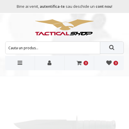
Bine ai venit,
autentifica-te
sau deschide un
cont nou
!
0
0