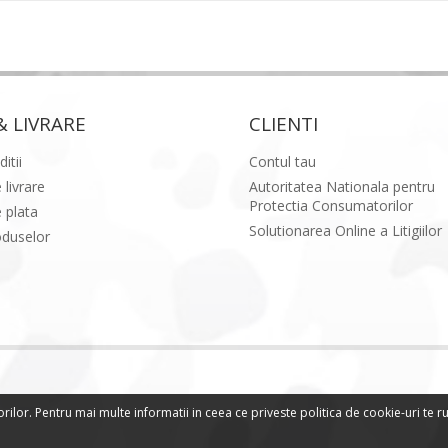
& LIVRARE
CLIENTI
itii
Contul tau
 livrare
Autoritatea Nationala pentru
Protectia Consumatorilor
 plata
Solutionarea Online a Litigiilor
oduselor
orilor. Pentru mai multe informatii in ceea ce priveste politica de cookie-uri te