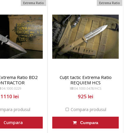
Extrema Ratio
Extrema Ratio
Extrema Ratio BD2
Cuțit tactic Extrema Ratio
ONTRACTOR
REQUIEM HCS
04.1000.0229
04.1000.0478/HCS
1110 lei
925 lei
mpara produsul
Compara produsul
Cumpara
Cumpara