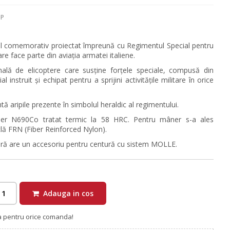
OP
ul comemorativ proiectat împreună cu Regimentul Special pentru
are face parte din aviația armatei italiene.
onală de elicoptere care susține forțele speciale, compusă din
al instruit și echipat pentru a sprijini activitățile militare în orice
ntă aripile prezente în simbolul heraldic al regimentului.
Bölher N690Co tratat termic la 58 HRC. Pentru mâner s-a ales
clă FRN (Fiber Reinforced Nylon).
tură are un accesoriu pentru centură cu sistem MOLLE.
Adauga in cos
ra pentru orice comanda!