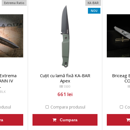
Extrema Ratio
KA-BAR
NOU
ă Extrema
Cuțit cu lamă fixă KA-BAR
Briceag 
ANN IV
Apex
C
L
5500
/BLK
661 lei
dusul
Compara produsul
Co
ra
Cumpara