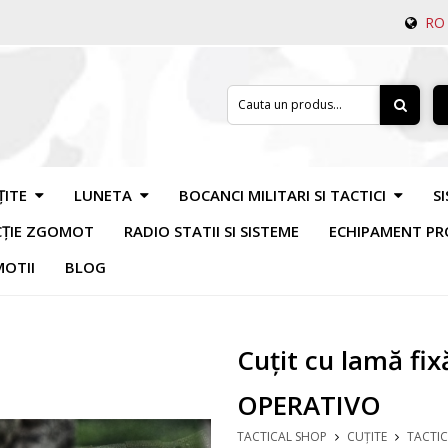
RO
ȚITE
LUNETA
BOCANCI MILITARI SI TACTICI
S
CȚIE ZGOMOT
RADIO STATII SI SISTEME
ECHIPAMENT PR
OTII
BLOG
Cuțit cu lamă fi
OPERATIVO
TACTICAL SHOP
CUȚITE
TACTIC