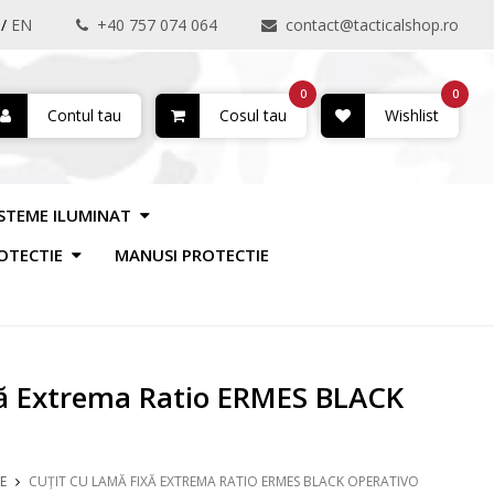
/
EN
+40 757 074 064
contact@tacticalshop.ro
0
0
Contul tau
Cosul tau
Wishlist
ISTEME ILUMINAT
OTECTIE
MANUSI PROTECTIE
xă Extrema Ratio ERMES BLACK
E
CUȚIT CU LAMĂ FIXĂ EXTREMA RATIO ERMES BLACK OPERATIVO