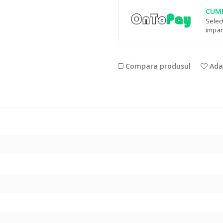
CUMP
Selec
impart
Compara produsul
Adau