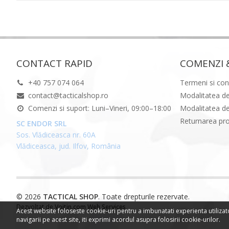
CONTACT RAPID
COMENZI 
+40 757 074 064
Termeni si cond
contact@tacticalshop.ro
Modalitatea de
Comenzi si suport: Luni–Vineri, 09:00–18:00
Modalitatea de
Returnarea pr
SC ENDOR SRL
Sos. Vlădiceasca nr. 60A
Vlădiceasca, jud. Ilfov, România
© 2026
TACTICAL SHOP
. Toate drepturile rezervate.
Dezvoltat de
Voitin.com Web Services
Acest website foloseste cookie-uri pentru a imbunatati experienta utilizat
navigarii pe acest site, iti exprimi acordul asupra folosirii cookie-urilor.