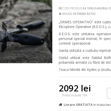
COD PRODUS
04.1000.0443/BLK-
BRAND
EXTREMA RATIO
„ERMES OPERATIVO”
este cuțit
Elicoptere Operative (R.E.O.S.), c
R.E.O.S. este unitatea operați
personal special instruit, în speci
context operațional.
Garda stilizată a cuțitului reprezi
Oțelul utilizat este fiabilul 
poliamidă armată cu fibră de sti
Teaca hibridă din Kydex și țesă
2092 lei
Pretul include TVA
Livrare GRATUITA
in toata ta