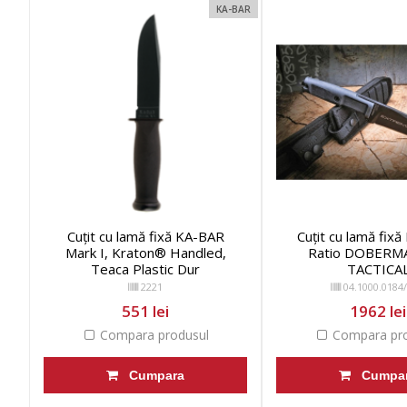
KA-BAR
Cuțit cu lamă fixă KA-BAR
Cuțit cu lamă fix
Mark I, Kraton® Handled,
Ratio DOBERM
Teaca Plastic Dur
TACTICA
2221
04.1000.0184
551 lei
1962 lei
Compara produsul
Compara pro
Cumpara
Cumpa