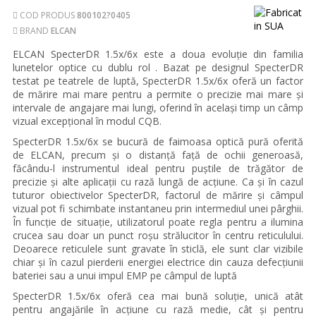
COD PRODUS
800102?0405
BRAND
ELCAN
ELCAN SpecterDR 1.5x/6x este a doua evoluție din familia
lunetelor optice cu dublu rol . Bazat pe designul SpecterDR
testat pe teatrele de luptă, SpecterDR 1.5x/6x oferă un factor
de mărire mai mare pentru a permite o precizie mai mare și
intervale de angajare mai lungi, oferind în același timp un câmp
vizual excepțional în modul CQB.
SpecterDR 1.5x/6x se bucură de faimoasa optică pură oferită
de ELCAN, precum și o distanță față de ochii generoasă,
făcându-l instrumentul ideal pentru puștile de trăgător de
precizie și alte aplicații cu rază lungă de acțiune. Ca și în cazul
tuturor obiectivelor SpecterDR, factorul de mărire și câmpul
vizual pot fi schimbate instantaneu prin intermediul unei pârghii.
În funcție de situație, utilizatorul poate regla pentru a ilumina
crucea sau doar un punct roșu strălucitor în centru reticulului.
Deoarece reticulele sunt gravate în sticlă, ele sunt clar vizibile
chiar și în cazul pierderii energiei electrice din cauza defecțiunii
bateriei sau a unui impul EMP pe câmpul de luptă
SpecterDR 1.5x/6x oferă cea mai bună soluție, unică atât
pentru angajările în acțiune cu rază medie, cât și pentru