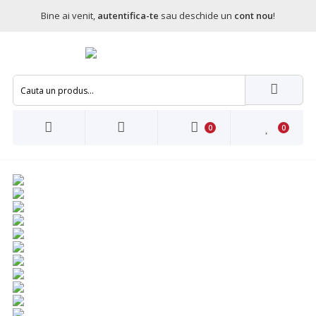
Bine ai venit,
autentifica-te
sau deschide un
cont nou
!
0
0