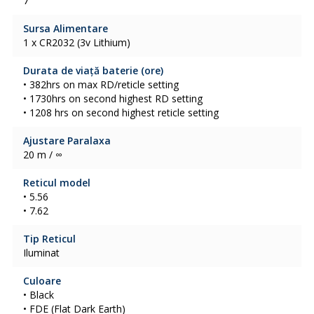
7
Sursa Alimentare
1 x CR2032 (3v Lithium)
Durata de viață baterie (ore)
• 382hrs on max RD/reticle setting
• 1730hrs on second highest RD setting
• 1208 hrs on second highest reticle setting
Ajustare Paralaxa
20 m / ∞
Reticul model
• 5.56
• 7.62
Tip Reticul
Iluminat
Culoare
• Black
• FDE (Flat Dark Earth)