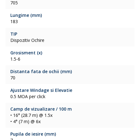
705
Lungime (mm)
183
TIP
Dispozitiv Ochire
Grosisment (x)
1.5-6
Distanta fata de ochii (mm)
70
Ajustare Windage si Elevatie
0.5 MOA per click
Camp de vizualizare / 100 m
• 16° (28.7 m) @ 1.5x
• 4° (7 m) @ 6x
Pupila de iesire (mm)