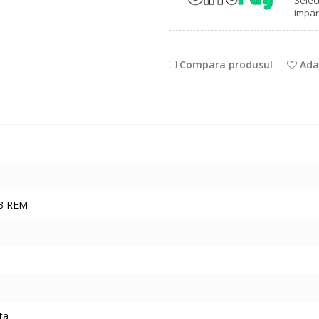
Selec
impart
Compara produsul
Adau
23 REM
ta