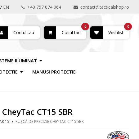
/
EN
+40 757 074 064
contact@tacticalshop.ro
0
0
Contul tau
Cosul tau
Wishlist
ISTEME ILUMINAT
OTECTIE
MANUSI PROTECTIE
e CheyTac CT15 SBR
AR 15
PUȘCĂ DE PRECIZIE CHEYTAC CT15 SBR