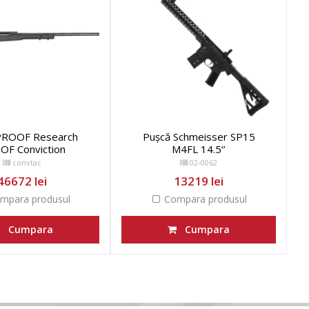
PROOF Research
Pușcă Schmeisser SP15
OF Conviction
M4FL 14.5‘’
convtac
02-0062
46672 lei
13219 lei
mpara produsul
Compara produsul
Cumpara
Cumpara