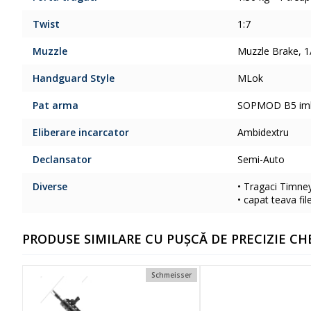
Twist
1:7
Muzzle
Muzzle Brake, 1
Handguard Style
MLok
Pat arma
SOPMOD B5 imbun
Eliberare incarcator
Ambidextru
Declansator
Semi-Auto
Diverse
• Tragaci Timne
• capat teava fil
PRODUSE SIMILARE CU PUȘCĂ DE PRECIZIE CH
Schmeisser