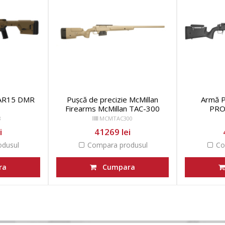
 AR15 DMR
Pușcă de precizie McMillan
Armă 
Firearms McMillan TAC-300
PRO
8
MCMTAC300
i
41269 lei
dusul
Compara produsul
Co
ra
Cumpara