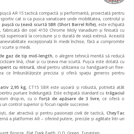
pușcă AR 15 tacticǎ compactă și performantă, proiectată pentru
r sportiv cat si ca pusca vanatoare
unde mobilitatea, controlul și
o
pușcă cu țeavă scurtă SBR (Short Barrel Rifle)
, este echipată
, fabricată din oțel 4150 Chrome Moly Vanadium și finisată cu
ță superioară la coroziune și o durată de viață extinsă. Această
anevrabilitate excepțională în medii închise, fără a compromite
 scurte și medii.
de gaz de tip mid-length
, o alegere tehnică menită să reducă
ciclizare lină, chiar și cu țeava mai scurtă. Pușca este dotată cu
operit cu nitrură
, ideal pentru utilizarea cu handguard-uri free-
a ce îmbunătățește precizia și oferă spațiu generos pentru
ativ 2,95 kg
, CT15 SBR este ușoară și robustă, potrivită atât
 pentru purtare îndelungată. Este echipată standard cu
trăgaciul
nism drop-in, cu o
forță de apăsare de 3 livre
, ce oferă o
u un control superior și focuri rapide succesive.
iști, dar atractivă și pentru pasionații civili de tactică,
CheyTac
nă a platformei AR – oferind putere, precizie și agilitate într-un
 Burnt Bronze, Flat Dark Earth, O.D. Green, Tungsten