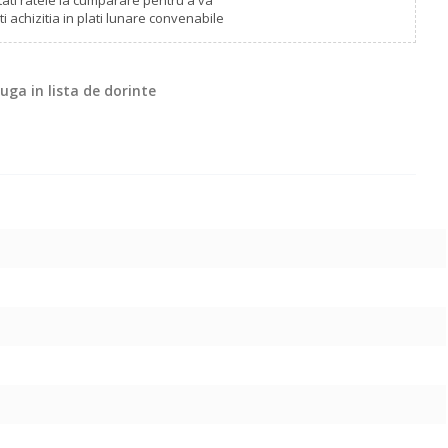
tati ratele la cumparare pentru a va
i achizitia in plati lunare convenabile
ga in lista de dorinte