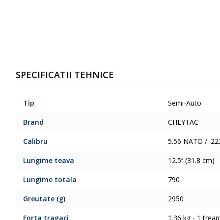
SPECIFICATII TEHNICE
Tip
Semi-Auto
Brand
CHEYTAC
Calibru
5.56 NATO / .2
Lungime teava
12.5‘’ (31.8 cm)
Lungime totala
790
Greutate (g)
2950
Forta tragaci
1.36 kg - 1 treap