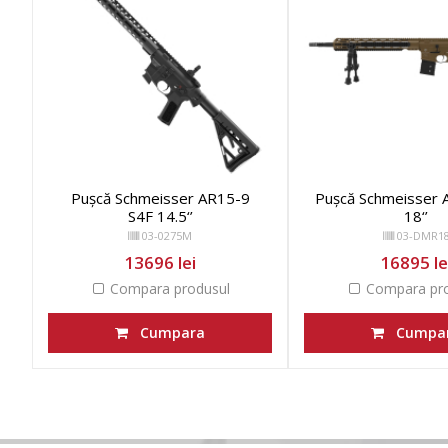
Pușcă Schmeisser AR15-9
Pușcă Schmeisser
S4F 14.5‘’
18‘’
03-0275M
03-DMR1
13696 lei
16895 le
Compara produsul
Compara pro
Cumpara
Cumpa