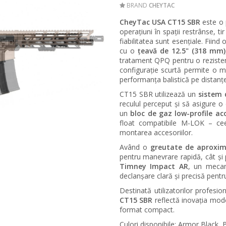
BRAND
CHEYTAC
CheyTac USA CT15 SBR
este o 
operațiuni în spații restrânse,
ti
fiabilitatea sunt esențiale. Fiind 
cu o
țeavă de 12.5" (318 mm)
tratament QPQ pentru o rezisten
configurație scurtă permite o m
performanța balistică pe distanțe
CT15 SBR utilizează un
sistem 
reculul perceput și să asigure o 
un
bloc de gaz low-profile ac
float compatibile M-LOK – cee
montarea accesoriilor.
Având o
greutate de aproxim
pentru manevrare rapidă, cât și
Timney Impact AR
, un meca
declanșare clară și precisă pentr
Destinată utilizatorilor profesion
CT15 SBR
reflectă inovația moder
format compact.
Culori disponibile: Armor Black,