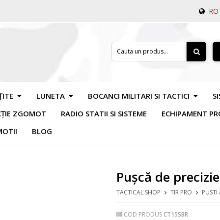
RO
ȚITE
LUNETA
BOCANCI MILITARI SI TACTICI
S
CȚIE ZGOMOT
RADIO STATII SI SISTEME
ECHIPAMENT PR
OTII
BLOG
Pușcă de precizi
TACTICAL SHOP
TIR PRO
PUSTI 
COD PRODUS
CT15SBR