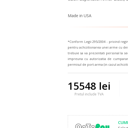
Made in USA
*Conform Legii 295/2004 - privind regimu
pentru achizitionarea unei arme cu dest
trebuie sa va prezentati personal la se
impreuna cu autorizatia de cumparare 
permisul de port-arma (in cazul achiziti
15548 lei
Pretul include TVA
CUMP