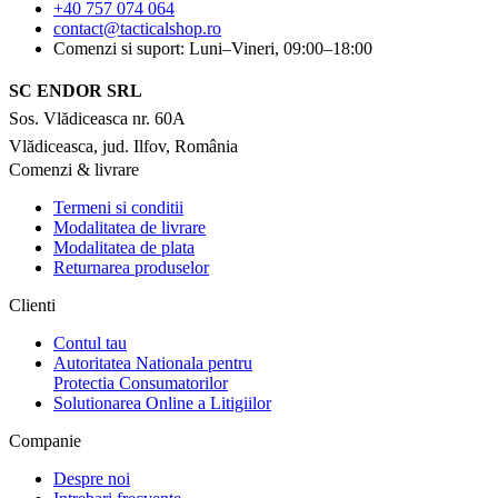
+40 757 074 064
contact@tacticalshop.ro
Comenzi si suport: Luni–Vineri, 09:00–18:00
SC ENDOR SRL
Sos. Vlădiceasca nr. 60A
Vlădiceasca, jud. Ilfov, România
Comenzi & livrare
Termeni si conditii
Modalitatea de livrare
Modalitatea de plata
Returnarea produselor
Clienti
Contul tau
Autoritatea Nationala pentru
Protectia Consumatorilor
Solutionarea Online a Litigiilor
Companie
Despre noi