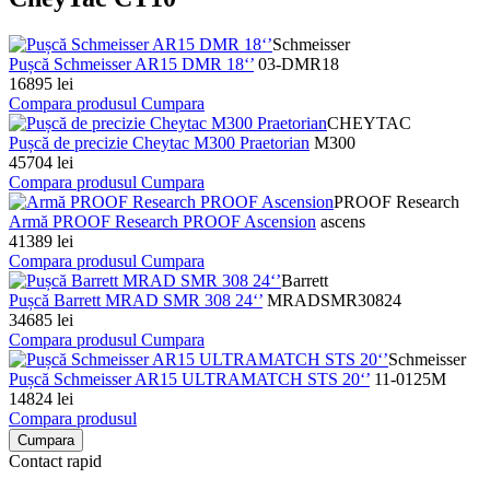
Schmeisser
Pușcă Schmeisser AR15 DMR 18‘’
03-DMR18
16895 lei
Compara produsul
Cumpara
CHEYTAC
Pușcă de precizie Cheytac M300 Praetorian
M300
45704 lei
Compara produsul
Cumpara
PROOF Research
Armă PROOF Research PROOF Ascension
ascens
41389 lei
Compara produsul
Cumpara
Barrett
Pușcă Barrett MRAD SMR 308 24‘’
MRADSMR30824
34685 lei
Compara produsul
Cumpara
Schmeisser
Pușcă Schmeisser AR15 ULTRAMATCH STS 20‘’
11-0125M
14824 lei
Compara produsul
Cumpara
Contact rapid