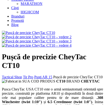
MARATHON
Căști
HIGHCOM
Branduri
Promotii
Blog
Pușcă de precizie CheyTac
CT10
Tactical Shop
Tir Pro
Pusti AR 15
Pușcă de precizie CheyTac CT10
COD PRODUS
CT10
BRAND
CHEYTAC
Pusca CheyTac USA CT10 este o armă semiautomată orientată spre
precizie, construită pe platforma AR10 și disponibilă în două dintre
cele mai populare calibre pentru tir de mare distanță:
.308
Winchester (twist 1:10″)
și
6.5 Creedmoor (twist 1:8″)
. Inima