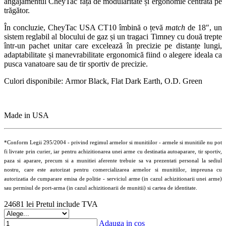
angajamentul CheyTac față de modularitate și ergonomie centrată pe
trăgător.
În concluzie, CheyTac USA CT10 îmbină o țevă
match
de 18″, un
sistem reglabil al blocului de gaz și un tragaci Timney cu două trepte
într-un pachet unitar care excelează în precizie pe distanțe lungi,
adaptabilitate și manevrabilitate ergonomică fiind o alegere ideala ca
pusca vanatoare sau de tir sportiv de precizie.
Culori disponibile: Armor Black, Flat Dark Earth, O.D. Green
Made in USA
*Conform Legii 295/2004 - privind regimul armelor si munitiilor - armele si munitiile nu pot
fi livrate prin curier, iar pentru achizitionarea unei arme cu destinatia autoaparare, tir sportiv,
paza si aparare, precum si a munitiei aferente trebuie sa va prezentati personal la sediul
nostru, care este autorizat pentru comercializarea armelor si munitiilor, impreuna cu
autorizatia de cumparare emisa de politie - serviciul arme (in cazul achizitionarii unei arme)
sau permisul de port-arma (in cazul achizitionarii de munitii) si cartea de identitate.
24681 lei
Pretul include TVA
Adauga in cos