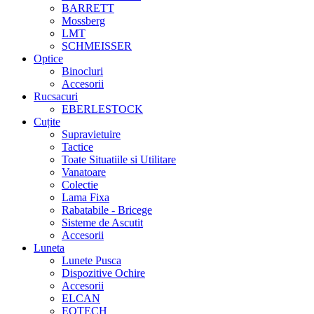
BARRETT
Mossberg
LMT
SCHMEISSER
Optice
Binocluri
Accesorii
Rucsacuri
EBERLESTOCK
Cuțite
Supravietuire
Tactice
Toate Situatiile si Utilitare
Vanatoare
Colectie
Lama Fixa
Rabatabile - Bricege
Sisteme de Ascutit
Accesorii
Luneta
Lunete Pusca
Dispozitive Ochire
Accesorii
ELCAN
EOTECH