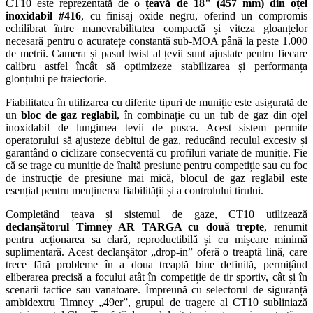
CT10 este reprezentată de o
țeavă de 18" (457 mm) din oțel
inoxidabil #416
, cu finisaj oxide negru, oferind un compromis
echilibrat între manevrabilitatea compactă și viteza gloanțelor
necesară pentru o acuratețe constantă sub-MOA până la peste 1.000
de metrii. Camera și pasul twist al țevii sunt ajustate pentru fiecare
calibru astfel încât să optimizeze stabilizarea și performanța
glonțului pe traiectorie.
Fiabilitatea în utilizarea cu diferite tipuri de muniție este asigurată de
un
bloc de gaz reglabil
, în combinație cu un tub de gaz din oțel
inoxidabil de lungimea tevii de pusca. Acest sistem permite
operatorului să ajusteze debitul de gaz, reducând reculul excesiv și
garantând o ciclizare consecventă cu profiluri variate de muniție. Fie
că se trage cu muniție de înaltă presiune pentru competiție sau cu foc
de instrucție de presiune mai mică, blocul de gaz reglabil este
esențial pentru menținerea fiabilității și a controlului tirului.
Completând țeava și sistemul de gaze, CT10 utilizează
declanșătorul Timney AR TARGA cu două trepte
, renumit
pentru acționarea sa clară, reproductibilă și cu mișcare minimă
suplimentară. Acest declanșător „drop-in” oferă o treaptă lină, care
trece fără probleme în a doua treaptă bine definită, permițând
eliberarea precisă a focului atât în competiție de tir sportiv, cât și în
scenarii tactice sau vanatoare. Împreună cu selectorul de siguranță
ambidextru Timney „49er”, grupul de tragere al CT10 subliniază