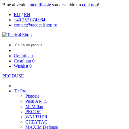
Bine ai venit,
autentifica-te
sau deschide un
cont nou
!
RO
/
EN
+40 757 074 064
contact@tacticalshop.ro
Contul tau
Cosul tau
0
Wishlist
0
PRODUSE
Tir Pro
Pistoale
Pusti AR 15
McMillan
PROOF
WALTHER
CHEYTAC
MAXIM Defense