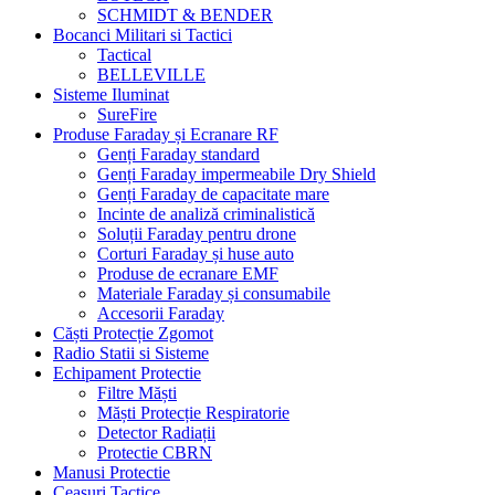
SCHMIDT & BENDER
Bocanci Militari si Tactici
Tactical
BELLEVILLE
Sisteme Iluminat
SureFire
Produse Faraday și Ecranare RF
Genți Faraday standard
Genți Faraday impermeabile Dry Shield
Genți Faraday de capacitate mare
Incinte de analiză criminalistică
Soluții Faraday pentru drone
Corturi Faraday și huse auto
Produse de ecranare EMF
Materiale Faraday și consumabile
Accesorii Faraday
Căști Protecție Zgomot
Radio Statii si Sisteme
Echipament Protectie
Filtre Măști
Măști Protecție Respiratorie
Detector Radiații
Protectie CBRN
Manusi Protectie
Ceasuri Tactice