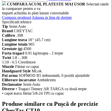
CUMPARA ACUM, PLATESTE MAI USOR
Selectati ratele
la cumparare pentru a va
imparti achizitia in plati lunare convenabile
Compara produsul
Adauga in lista de dorinte
Specificatii tehnice
Tip
Semi-Auto
Brand
CHEYTAC
Calibru
.308
Lungime teava
18‘’ (45.7 cm)
Lungime totala
965
Greutate (g)
4500
Forta tragaci
0.91 kg/treapta - 2 trepte
Twist
1:8 - .308
1:10 - 6.5 Creedmoor
Muzzle
Filetat cu capac
Handguard Style
MLok
Pat arma
SOPMOD B5 imbunatatit, 6 pozitii ajustabile
Eliberare incarcator
Ambidextru
Declansator
Semi-Auto
Diverse
• Tragaci Timney AR TARGA cu două trepte
• capat teava filetat 5/8-24 TPI cu capac
Produse similare cu Pușcă de precizie
CheyTac CT10