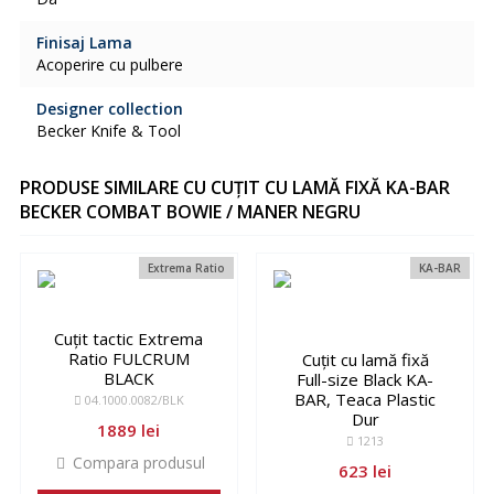
Finisaj Lama
Acoperire cu pulbere
Designer collection
Becker Knife & Tool
PRODUSE SIMILARE CU CUȚIT CU LAMĂ FIXĂ KA-BAR
BECKER COMBAT BOWIE / MANER NEGRU
Extrema Ratio
KA-BAR
Cuțit tactic Extrema
Ratio FULCRUM
Cuțit cu lamă fixă
BLACK
Full-size Black KA-
BAR, Teaca Plastic
04.1000.0082/BLK
Dur
1889 lei
1213
Compara produsul
623 lei