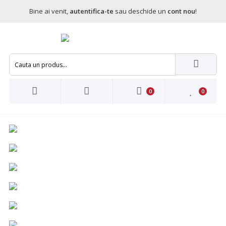
Bine ai venit,
autentifica-te
sau deschide un
cont nou
!
0
0