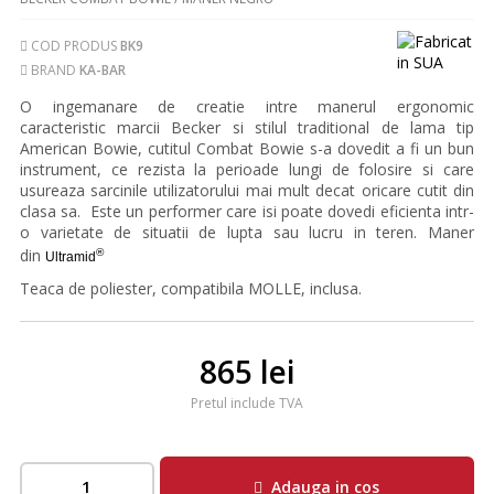
COD PRODUS
BK9
BRAND
KA-BAR
O ingemanare de creatie intre manerul ergonomic
caracteristic marcii Becker si stilul traditional de lama tip
American Bowie, cutitul Combat Bowie s-a dovedit a fi un bun
instrument, ce rezista la perioade lungi de folosire si care
usureaza sarcinile utilizatorului mai mult decat oricare cutit din
clasa sa. Este un performer care isi poate dovedi eficienta intr-
o varietate de situatii de lupta sau lucru in teren. Maner
din
®
Ultramid
Teaca de poliester, compatibila MOLLE, inclusa.
865 lei
Pretul include TVA
Adauga in cos