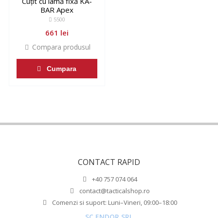
Cuțit cu lamă fixă KA-
BAR Apex
5500
661 lei
Compara produsul
Cumpara
CONTACT RAPID
+40 757 074 064
contact@tacticalshop.ro
Comenzi si suport: Luni–Vineri, 09:00–18:00
SC ENDOR SRL