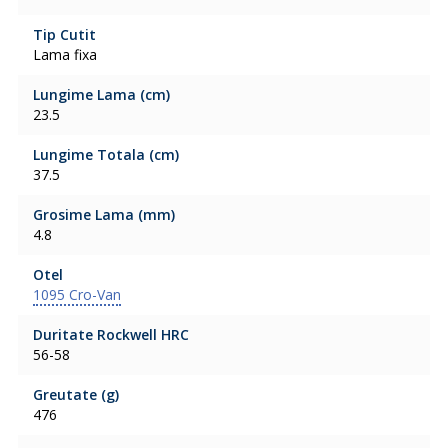
Tip Cutit
Lama fixa
Lungime Lama (cm)
23.5
Lungime Totala (cm)
37.5
Grosime Lama (mm)
4.8
Otel
1095 Cro-Van
Duritate Rockwell HRC
56-58
Greutate (g)
476