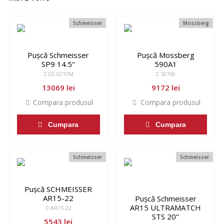
Schmeisser
Mossberg
Pușcă Schmeisser
Pușcă Mossberg
SP9 14.5‘’
590A1
02-0210M
50769
13069 lei
9172 lei
Compara produsul
Compara produsul
Cumpara
Cumpara
Schmeisser
Schmeisser
Pușcă SCHMEISSER
AR15-22
Pușcă Schmeisser
AR15 ULTRAMATCH
AR15-22
STS 20‘’
5543 lei