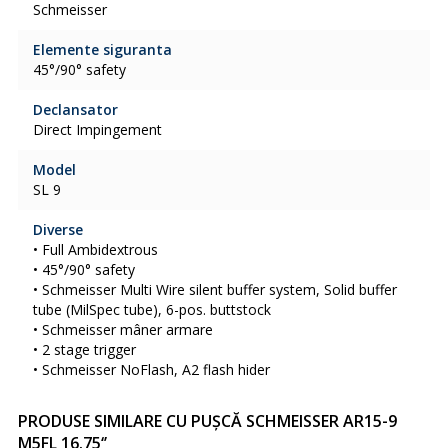
Schmeisser
Elemente siguranta
45°/90° safety
Declansator
Direct Impingement
Model
SL 9
Diverse
• Full Ambidextrous
• 45°/90° safety
• Schmeisser Multi Wire silent buffer system, Solid buffer
tube (MilSpec tube), 6-pos. buttstock
• Schmeisser mâner armare
• 2 stage trigger
• Schmeisser NoFlash, A2 flash hider
PRODUSE SIMILARE CU PUȘCĂ SCHMEISSER AR15-9
M5FL 16.75​‘’