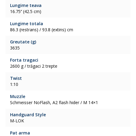
Lungime teava
16.75‘’ (42.5 cm)
Lungime totala
86.3 (restrans) / 93.8 (extins) cm
Greutate (g)
3635
Forta tragaci
2600 g / trăgaci 2 trepte
Twist
1:10
Muzzle
Schmeisser NoFlash, A2 flash hider / M 14×1
Handguard Style
M-LOK
Pat arma