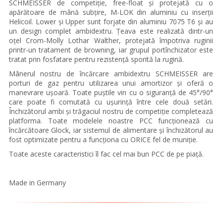
SCHMEISSER de competiție, free-float și protejată cu o
apărătoare de mână subțire, M-LOK din aluminiu cu inserții
Helicoil. Lower și Upper sunt forjate din aluminiu 7075 T6 și au
un design complet ambidextru. Țeava este realizată dintr-un
oțel Crom-Molly Lothar Walther, protejată împotriva ruginii
printr-un tratament de browning, iar grupul portînchizator este
tratat prin fosfatare pentru rezistență sporită la rugină.
Mânerul nostru de încărcare ambidextru SCHMEISSER are
porturi de gaz pentru utilizarea unui amortizor și oferă o
manevrare ușoară. Toate puștile vin cu o siguranță de 45°/90°
care poate fi comutată cu ușurință între cele două setări.
Închizătorul ambi și trăgaciul nostru de competiție completează
platforma. Toate modelele noastre PCC funcționează cu
încărcătoare Glock, iar sistemul de alimentare și închizătorul au
fost optimizate pentru a funcționa cu ORICE fel de muniție.
Toate aceste caracteristici îl fac cel mai bun PCC de pe piață.
Made in Germany