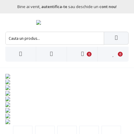
Bine ai venit,
autentifica-te
sau deschide un
cont nou
!
0
0