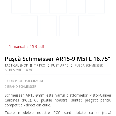
manual-ar15-9-pdf
Pușcă Schmeisser AR15-9 M5FL 16.75​‘’
TACTICAL SHOP
TIR PRO
PUSTI AR 15
PUȘCĂ SCHMEISSER
AR15-9 M5FL 16.75​‘’
COD PRODUS
03-0280M
BRAND
SCHMEISSER
Schmeisser AR15-9mm este vârful platformelor Pistol-Caliber
Carbines (PCC). Cu puștile noastre, sunteți pregătit pentru
competiție - direct din cutie.
Toate modelele noastre PCC sunt dotate cu o țeavă