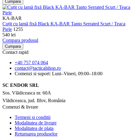
Cumpara
KA-BAR
Cuțit cu lamă fixă Black KA-BAR Tanto Serrated Scurt / Teaca
Piele
1255
540 lei
Compara produsul
Cumpara
Contact rapid
+40 757 074 064
contact@tacticalshop.ro
Comenzi si suport: Luni–Vineri, 09:00–18:00
SC ENDOR SRL
Sos. Vlădiceasca nr. 60A
Vlădiceasca, jud. Ilfov, România
Comenzi & livrare
Termeni si conditii
Modalitatea de livrare
Modalitatea de plata
Returnarea produselor