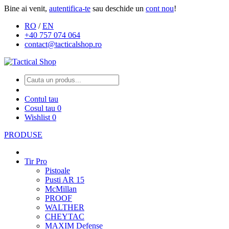
Bine ai venit,
autentifica-te
sau deschide un
cont nou
!
RO
/
EN
+40 757 074 064
contact@tacticalshop.ro
Contul tau
Cosul tau
0
Wishlist
0
PRODUSE
Tir Pro
Pistoale
Pusti AR 15
McMillan
PROOF
WALTHER
CHEYTAC
MAXIM Defense