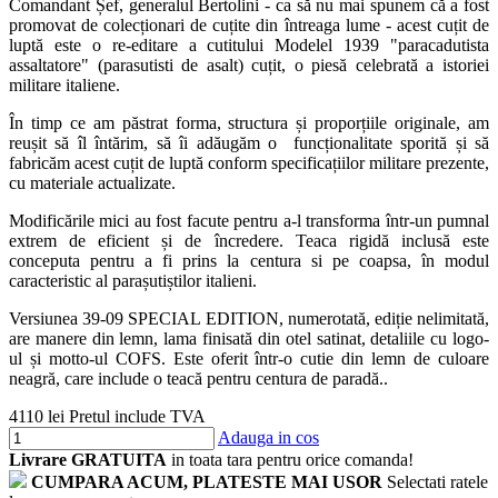
Comandant Șef, generalul Bertolini - ca să nu mai spunem că a fost
promovat de colecționari de cuțite din întreaga lume - acest cuțit de
luptă este o re-editare a cutitului Modelel 1939 "paracadutista
assaltatore" (parasutisti de asalt) cuțit, o piesă celebrată a istoriei
militare italiene.
În timp ce am păstrat forma, structura și proporțiile originale, am
reușit să îl întărim, să îi adăugăm o funcționalitate sporită și să
fabricăm acest cuțit de luptă conform specificațiilor militare prezente,
cu materiale actualizate.
Modificările mici au fost facute pentru a-l transforma într-un pumnal
extrem de eficient și de încredere. Teaca rigidă inclusă este
conceputa pentru a fi prins la centura si pe coapsa, în modul
caracteristic al parașutiștilor italieni.
Versiunea 39-09 SPECIAL EDITION, numerotată, ediție nelimitată,
are manere din lemn, lama finisată din otel satinat, detaliile cu logo-
ul și motto-ul COFS. Este oferit într-o cutie din lemn de culoare
neagră, care include o teacă pentru centura de paradă..
4110 lei
Pretul include TVA
Adauga in cos
Livrare GRATUITA
in toata tara pentru orice comanda!
CUMPARA ACUM, PLATESTE MAI USOR
Selectati ratele