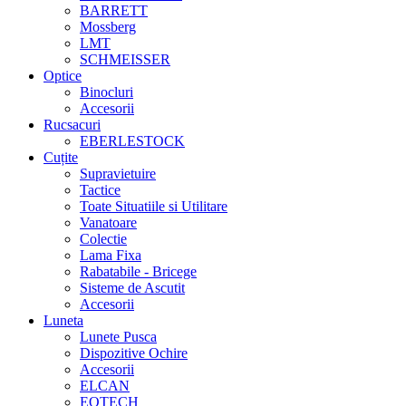
BARRETT
Mossberg
LMT
SCHMEISSER
Optice
Binocluri
Accesorii
Rucsacuri
EBERLESTOCK
Cuțite
Supravietuire
Tactice
Toate Situatiile si Utilitare
Vanatoare
Colectie
Lama Fixa
Rabatabile - Bricege
Sisteme de Ascutit
Accesorii
Luneta
Lunete Pusca
Dispozitive Ochire
Accesorii
ELCAN
EOTECH