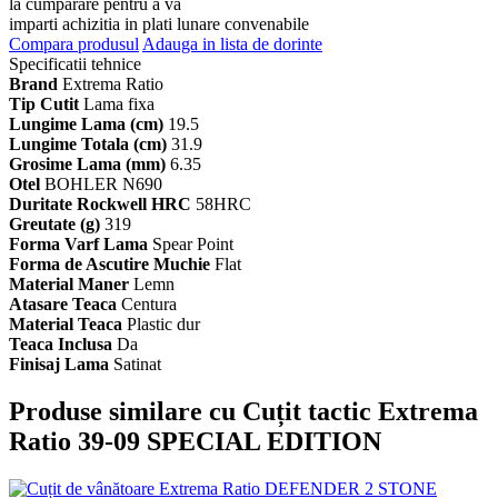
la cumparare pentru a va
imparti achizitia in plati lunare convenabile
Compara produsul
Adauga in lista de dorinte
Specificatii tehnice
Brand
Extrema Ratio
Tip Cutit
Lama fixa
Lungime Lama (cm)
19.5
Lungime Totala (cm)
31.9
Grosime Lama (mm)
6.35
Otel
BOHLER N690
Duritate Rockwell HRC
58HRC
Greutate (g)
319
Forma Varf Lama
Spear Point
Forma de Ascutire Muchie
Flat
Material Maner
Lemn
Atasare Teaca
Centura
Material Teaca
Plastic dur
Teaca Inclusa
Da
Finisaj Lama
Satinat
Produse similare cu Cuțit tactic Extrema
Ratio 39-09 SPECIAL EDITION