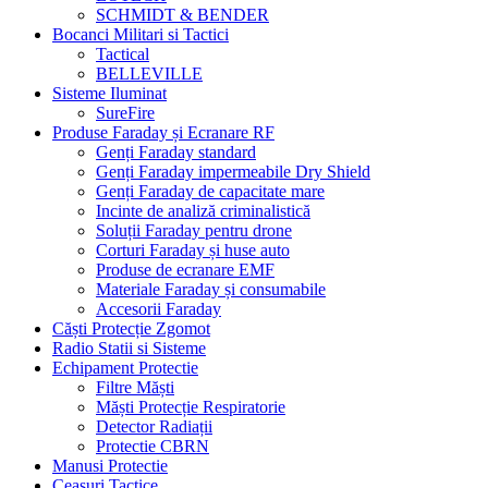
SCHMIDT & BENDER
Bocanci Militari si Tactici
Tactical
BELLEVILLE
Sisteme Iluminat
SureFire
Produse Faraday și Ecranare RF
Genți Faraday standard
Genți Faraday impermeabile Dry Shield
Genți Faraday de capacitate mare
Incinte de analiză criminalistică
Soluții Faraday pentru drone
Corturi Faraday și huse auto
Produse de ecranare EMF
Materiale Faraday și consumabile
Accesorii Faraday
Căști Protecție Zgomot
Radio Statii si Sisteme
Echipament Protectie
Filtre Măști
Măști Protecție Respiratorie
Detector Radiații
Protectie CBRN
Manusi Protectie
Ceasuri Tactice